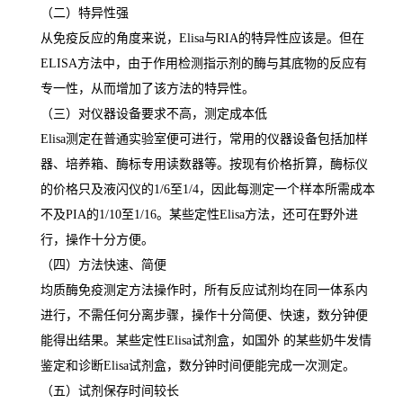
（二）特异性强
从免疫反应的角度来说，
Elisa
与
RIA
的特异性应该是。但在
ELISA
方法中，由于作用检测指示剂的酶与其底物的反应有
专一性，从而增加了该方法的特异性。
（三）对仪器设备要求不高，测定成本低
Elisa
测定在普通实验室便可进行，常用的仪器设备包括加样
器、培养箱、酶标专用读数器等。按现有价格折算，酶标仪
的价格只及液闪仪的
1/6
至
1/4
，因此每测定一个样本所需成本
不及
PIA
的
1/10
至
1/16
。某些定性
Elisa
方法，还可在野外进
行，操作十分方便。
（四）方法快速、简便
均质酶免疫测定方法操作时，所有反应试剂均在同一体系内
进行，不需任何分离步骤，操作十分简便、快速，数分钟便
能得出结果。某些定性
Elisa
试剂盒，如国外 的某些奶牛发情
鉴定和诊断
Elisa
试剂盒，数分钟时间便能完成一次测定。
（五）试剂保存时间较长