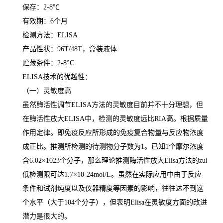
保存：
2-8
℃
有效期：
6
个月
检测方法：
ELISA
产品性状：
96T/48T
，盒装液体
贮藏条件：
2-8°C
ELISA
技术的优越性：
（一）灵敏度高
虽然酶活性调节
ELISA
方法的灵敏度目前并不十分理想，但
在酶活性放大
ELISA
中，检测的灵敏度远比
RIA
高。根据质量
作用定律。即免疫反应所形成的免疫复合物量与反应物浓度
成正比。推测所检测的待测物分子数为
1
。已知
1
个摩尔浓度
含
6.02×1023
个分子，那么理论推测酶活性放大
Elisa
方法的
zui
低检测限可达
1.7×10-24mol/L
。虽然在实际应用中由于反应
条件和试剂纯度以及仪器精度等因素的影响，往往达不到这
个水平（大于
104
个分子），但表明
Elisa
在灵敏度方面的改进
潜力是很大的。