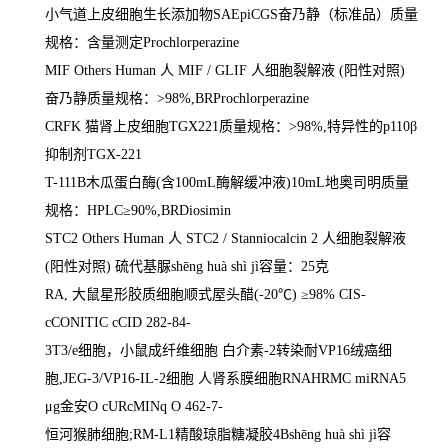
小气道上皮细胞生长添加物
SAEpiCGS
奋乃静（标准品）质量
规格：含量测定
Prochlorperazine
MIF Others Human
人
MIF / GLIF
人细胞裂解液
(
阳性对照
)
奋乃静质量规格：
>98%,BRProchlorperazine
CRFK
猫肾上皮细胞
TGX221
质量规格：
>98%,
特异性的
p110
β
抑制剂
TGX-221
T-111B
木瓜蛋白酶
(
含
100mL
酶解缓冲液
)10mL
地奥司明质量
规格：
HPLC
≥
90%,BRDiosimin
STC2 Others Human
人
STC2 / Stanniocalcin 2
人细胞裂解液
(
阳性对照
)
硫代基脲
sh
ē
ng huà shì jì
容量：
25
克
RA,
大鼠星形胶质细胞顺式屋头醋
(-20
℃
)
≥
98% CIS-
cCONITIC cCID 282-84-
3T3/e
细胞，小鼠成纤维细胞 白介素
-2
转染耐
VP16
绒癌细
胞
,JEG-3/VP16-IL-2
细胞 人肾系膜细胞
RNAHRMC miRNA5
μ
g
金安
O cURcMINq O 462-7-
恒河猴肺细胞
;RM-L1
精酸琼脂糖凝胶
4Bsh
ē
ng huà shì jì
容