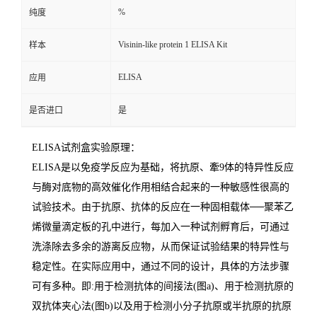
%
纯度
Visinin-like protein 1 ELISA Kit
样本
ELISA
应用
是否进口
是
ELISA
试剂盒实验原理：
ELISA
是以免疫学反应为基础，将抗原、牽
9
体的特异性反应
与酶对底物的高效催化作用相结合起来的一种敏感性很高的
试验技术。由于抗原、抗体的反应在一种固相载体
──
聚苯乙
烯微量滴定板的孔中进行，每加入一种试剂孵育后，可通过
洗涤除去多余的游离反应物，从而保证试验结果的特异性与
稳定性。在实际应用中，通过不同的设计，具体的方法步骤
可有多种。即
:
用于检测抗体的间接法
(
图
a)
、用于检测抗原的
双抗体夹心法
(
图
b)
以及用于检测小分子抗原或半抗原的抗原