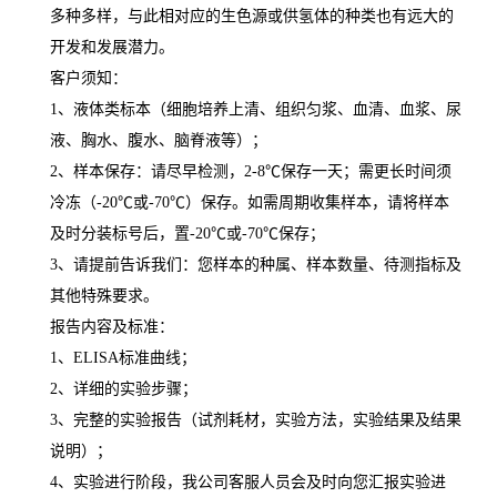
多种多样，与此相对应的生色源或供氢体的种类也有远大的
开发和发展潜力。
客户须知：
1
、液体类标本（细胞培养上清、组织匀浆、血清、血浆、尿
液、胸水、腹水、脑脊液等）；
2
、样本保存：请尽早检测，
2-8
℃
保存一天；需更长时间须
冷冻（
-20
℃
或
-70
℃
）保存。如需周期收集样本，请将样本
及时分装标号后，置
-20
℃
或
-70
℃
保存；
3
、请提前告诉我们：您样本的种属、样本数量、待测指标及
其他特殊要求。
报告内容及标准：
1
、
ELISA
标准曲线；
2
、详细的实验步骤；
3
、完整的实验报告（试剂耗材，实验方法，实验结果及结果
说明）；
4
、实验进行阶段，我公司客服人员会及时向您汇报实验进