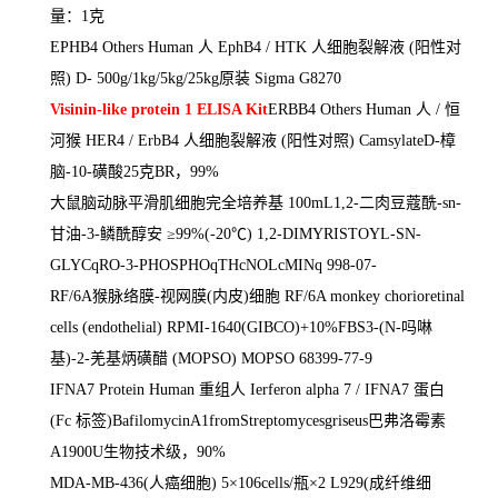
量：
1
克
EPHB4 Others Human
人
EphB4 / HTK
人细胞裂解液
(
阳性对
照
) D- 500g/1kg/5kg/25kg
原装
Sigma G8270
Visinin-like protein 1 ELISA Kit
ERBB4 Others Human
人
/
恒
河猴
HER4 / ErbB4
人细胞裂解液
(
阳性对照
) CamsylateD-
樟
脑
-10-
磺酸
25
克
BR
，
99%
大鼠脑动脉平滑肌细胞完全培养基
100mL1,2-
二肉豆蔻酰
-sn-
甘油
-3-
鳞酰醇安 ≥
99%(-20
℃
) 1,2-DIMYRISTOYL-SN-
GLYCqRO-3-PHOSPHOqTHcNOLcMINq 998-07-
RF/6A
猴脉络膜
-
视网膜
(
内皮
)
细胞
RF/6A monkey chorioretinal
cells (endothelial) RPMI-1640(GIBCO)+10%FBS3-(N-
吗啉
基
)-2-
羌基炳磺醋
(MOPSO) MOPSO 68399-77-9
IFNA7 Protein Human
重组人
Ierferon alpha 7 / IFNA7
蛋白
(Fc
标签
)BafilomycinA1fromStreptomycesgriseus
巴弗洛霉素
A1900U
生物技术级，
90%
MDA-MB-436(
人癌细胞
) 5
×
106cells/
瓶×
2 L929(
成纤维细