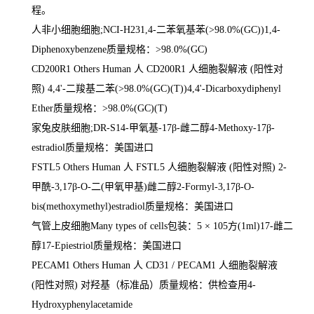
程。
人非小细胞细胞
;NCI-H231,4-
二苯氧基苯
(>98.0%(GC))1,4-
Diphenoxybenzene
质量规格：
>98.0%(GC)
CD200R1 Others Human
人
CD200R1
人细胞裂解液
(
阳性对
照
) 4,4'-
二羧基二苯
(>98.0%(GC)(T))4,4'-Dicarboxydiphenyl
Ether
质量规格：
>98.0%(GC)(T)
家兔皮肤细胞
;DR-S14-
甲氧基
-17
β
-
雌二醇
4-Methoxy-17
β
-
estradiol
质量规格：美国进口
FSTL5 Others Human
人
FSTL5
人细胞裂解液
(
阳性对照
) 2-
甲酰
-3,17
β
-O-
二
(
甲氧甲基
)
雌二醇
2-Formyl-3,17
β
-O-
bis(methoxymethyl)estradiol
质量规格：美国进口
气管上皮细胞
Many types of cells
包装：
5
×
105
方
(1ml)17-
雌二
醇
17-Epiestriol
质量规格：美国进口
PECAM1 Others Human
人
CD31 / PECAM1
人细胞裂解液
(
阳性对照
)
对羟基（标准品）质量规格：供检查用
4-
Hydroxyphenylacetamide