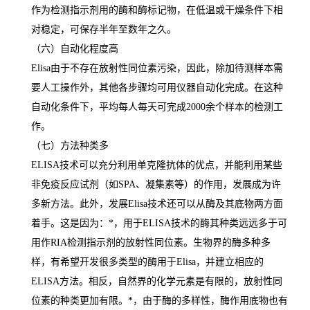
作为检测指示剂用的酶和酶标记物，在低温或干燥条件下相
对稳定，可保存半年至数年之久。
（六）自动化程度高
Elisa
由于不存在放射性同位素污染，因此，除加待测样本需
要人工操作外，其他各步骤均可用仪器自动化完成。在这种
自动化条件下，平均每人每天可完成
2000
余个样本的检测工
作。
（七）方法种类多
ELISA
技术可以充分利用单克隆抗体的优点，并能利用某些
非免疫反应试剂（如
SPA
、凝集素等）的作用，发展成为许
多新方法。此外，发展
Elisa
技术还可以从酶及其底物两方面
着手。这是因为：
*
，用于
ELISA
技术的酶其种类远远多于可
用作
RIA
检测指示剂的放射性同位素。生物界的酶多种多
样，有希望开发很多类型的酶用于
Elisa
，并建立相应的
ELISA
方法。相反，自然界的化学元素是有限的，放射性同
位素的种类更加有限。
*
，由于酶的多样性，酶作用底物也有