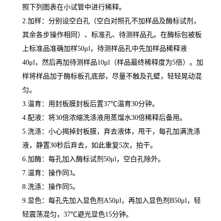
照下列图表在小试管中进行稀释。
2.
加样：分别设空白孔（空白对照孔不加样品及酶标试剂，
其余各步操作相同）、标准孔、待测样品孔。在酶标包被板
上标准品准确加样
50μl
，待测样品孔中先加样品稀释液
40μl
，然后再加待测样品
10μl
（样品最终稀释度为
5
倍）。加
样将样品加于酶标板孔底部，尽量不触及孔壁，轻轻晃动混
匀。
3.
温育：用封板膜封板后置
37
℃
温育
30
分钟。
4.
配液：将
30
倍浓缩洗涤液用蒸馏水
30
倍稀释后备用。
5.
洗涤：小心揭掉封板膜，弃去液体，甩干，每孔加满洗涤
液，静置
30
秒后弃去，如此重复
5
次，拍干。
6.
加酶：每孔加入酶标试剂
50μl
，空白孔除外。
7.
温育：操作同
3
。
8.
洗涤：操作同
5
。
9.
显色：每孔先加入显色剂
A50μl
，再加入显色剂
B50μl
，轻
轻震荡混匀，
37
℃
避光显色
15
分钟。