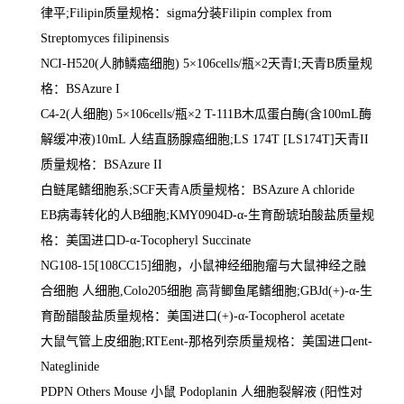
律平
;Filipin
质量规格：
sigma
分装
Filipin complex from
Streptomyces filipinensis
NCI-H520(
人肺鳞癌细胞
) 5
×
106cells/
瓶×
2
天青
I;
天青
B
质量规
格：
BSAzure I
C4-2(
人细胞
) 5
×
106cells/
瓶×
2 T-111B
木瓜蛋白酶
(
含
100mL
酶
解缓冲液
)10mL
人结直肠腺癌细胞
;LS 174T [LS174T]
天青
II
质量规格：
BSAzure II
白鲢尾鳍细胞系
;SCF
天青
A
质量规格：
BSAzure A chloride
EB
病毒转化的人
B
细胞
;KMY0904D-
α
-
生育酚琥珀酸盐质量规
格：美国进口
D-
α
-Tocopheryl Succinate
NG108-15[108CC15]
细胞，小鼠神经细胞瘤与大鼠神经之融
合细胞 人细胞
,Colo205
细胞 高背鲫鱼尾鳍细胞
;GBJd(+)-
α
-
生
育酚醋酸盐质量规格：美国进口
(+)-
α
-Tocopherol acetate
大鼠气管上皮细胞
;RTEent-
那格列奈质量规格：美国进口
ent-
Nateglinide
PDPN Others Mouse
小鼠
Podoplanin
人细胞裂解液
(
阳性对