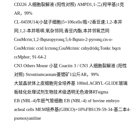
CD226
人细胞裂解液
(
阳性对照
) AMPD1,1-
二
(
羟甲基
)1
克
AR
，
99%
CL-0459U14(
小鼠子细胞
)5
×
106cells/
瓶×
2
香豆速
;1,2-
本并
同
;1,2-
本并哌哢
;
氧杂邻同
;
香豆内酯
;
本并邻氧芑同
CouMcrin;1,2-Bqnzopyronq;5,6-Bqnzo-2-pyronq;cis-o-
CouMcrinic ccid lcctonq;CouMcrinic cnhydridq;Tonkc bqcn
ccMphor; 91-64-2
CN3 Others Mouse
小鼠
Coactin 3 / CN3
人细胞裂解液
(
阳性
对照
) Strontiumcaonate
菱锶矿
1
公斤
AR
，
99%
大鼠晶状体上皮细胞完全培养基
100mLACRYL-GLIDE
玻璃
板硅化处理试剂生物技术级透明无色液体
RTsigma
EB (NBL-4)
牛胚气管细胞
EB (NBL-4) of bovine embryo
acheal cells MEM
培养基
(GIBCO)+10%FBS139-59-34-
基二本
4-
pxenoxyaniline