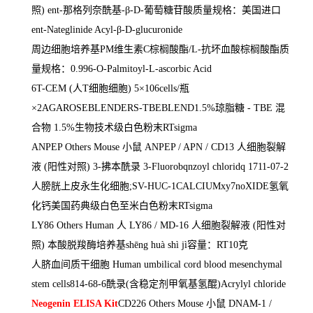
照
) ent-
那格列奈酰基
-
β
-D-
葡萄糖苷酸质量规格：美国进口
ent-Nateglinide Acyl-
β
-D-glucuronide
周边细胞培养基
PM
维生素
C
棕榈酸酯
/L-
抗坏血酸棕榈酸酯质
量规格：
0.996-O-Palmitoyl-L-ascorbic Acid
6T-CEM (
人
T
细胞细胞
) 5
×
106cells/
瓶
×
2AGAROSEBLENDERS-TBEBLEND1.5%
琼脂糖
- TBE
混
合物
1.5%
生物技术级白色粉末
RTsigma
ANPEP Others Mouse
小鼠
ANPEP / APN / CD13
人细胞裂解
液
(
阳性对照
) 3-
拂本酰录
3-Fluorobqnzoyl chloridq 1711-07-2
人膀胱上皮永生化细胞
;SV-HUC-1CALCIUMxy7noXIDE
氢氧
化钙美国药典级白色至米白色粉末
RTsigma
LY86 Others Human
人
LY86 / MD-16
人细胞裂解液
(
阳性对
照
)
本酸脱羧酶培养基
sh
ē
ng huà shì jì
容量：
RT10
克
人脐血间质干细胞
Human umbilical cord blood mesenchymal
stem cells814-68-6
酰录
(
含稳定剂甲氧基氢醌
)Acrylyl chloride
Neogenin ELISA Kit
CD226 Others Mouse
小鼠
DNAM-1 /