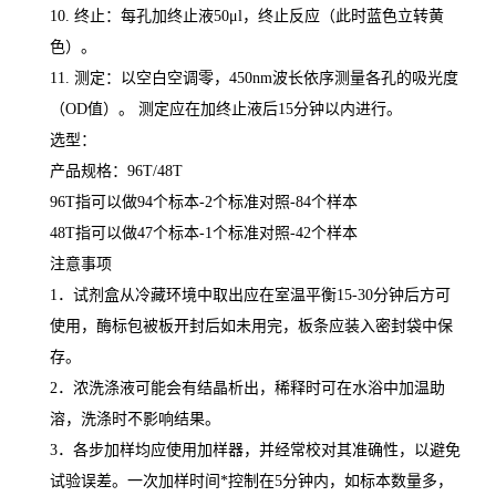
10.
终止：每孔加终止液
50μl
，终止反应（此时蓝色立转黄
色）。
11.
测定：以空白空调零，
450nm
波长依序测量各孔的吸光度
（
OD
值）。 测定应在加终止液后
15
分钟以内进行。
选型：
产品规格：
96T/48T
96T
指可以做
94
个标本
-2
个标准对照
-84
个样本
48T
指可以做
47
个标本
-1
个标准对照
-42
个样本
注意事项
1
．试剂盒从冷藏环境中取出应在室温平衡
15-30
分钟后方可
使用，酶标包被板开封后如未用完，板条应装入密封袋中保
存。
2
．浓洗涤液可能会有结晶析出，稀释时可在水浴中加温助
溶，洗涤时不影响结果。
3
．各步加样均应使用加样器，并经常校对其准确性，以避免
试验误差。一次加样时间
*
控制在
5
分钟内，如标本数量多，