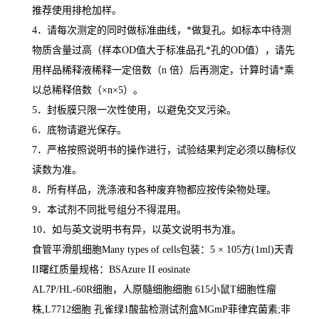
推荐使用排枪加样。
4
．请每次测定的同时做标准曲线，
*
做复孔。如标本中待测
物质含量过高（样本
OD
值大于标准品孔
*
孔的
OD
值），请先
用样品稀释液稀释一定倍数（
n
倍）后再测定，计算时请
*
乘
以总稀释倍数（
×n×5
）。
5
．封板膜只限一次性使用，以避免交叉污染。
6
．底物请避光保存。
7
．严格按照说明书的操作进行，试验结果判定必须以酶标仪
读数为准。
8
．所有样品，洗涤液和各种废弃物都应按传染物处理。
9
．本试剂不同批号组分不得混用。
10
．如与英文说明书有异，以英文说明书为准。
食管平滑肌细胞
Many types of cells
包装：
5
×
105
方
(1ml)
天青
II
曙红质量规格：
BSAzure II eosinate
AL7P/HL-60R
细胞，人原髓细胞细胞
615
小鼠
T
细胞性瘤
株
,L7712
细胞 孔雀绿
1
酸盐检测试剂盒
MGmP
菲律宾菌素
;
非