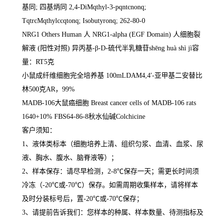
基同
;
四基炳同
2,4-DiMqthyl-3-pqntcnonq;
TqtrcMqthylccqtonq; Isobutyronq; 262-80-0
NRG1 Others Human
人
NRG1-alpha (EGF Domain)
人细胞裂
解液
(
阳性对照
)
异丙基
-
β
-D-
硫代半乳糖苷
sh
ē
ng huà shì jì
容
量：
RT5
克
小鼠成纤维细胞完全培养基
100mLDAM4,4
′
-
亚甲基二安替比
林
500
克
AR
，
99%
MADB-106
大鼠癌细胞
Breast cancer cells of MADB-106 rats
1640+10% FBS64-86-8
秋水仙碱
Colchicine
客户须知：
1
、液体类标本（细胞培养上清、组织匀浆、血清、血浆、尿
液、胸水、腹水、脑脊液等）；
2
、样本保存：请尽早检测，
2-8
℃
保存一天；需更长时间须
冷冻（
-20
℃
或
-70
℃
）保存。如需周期收集样本，请将样本
及时分装标号后，置
-20
℃
或
-70
℃
保存；
3
、请提前告诉我们：您样本的种属、样本数量、待测指标及