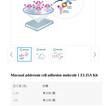
Mucosal addressin cell adhesion molecule 1 ELISA Kit
起订量 (瓶)
价格
1-10
￥
2350 /瓶
≥10
￥
1250 /瓶