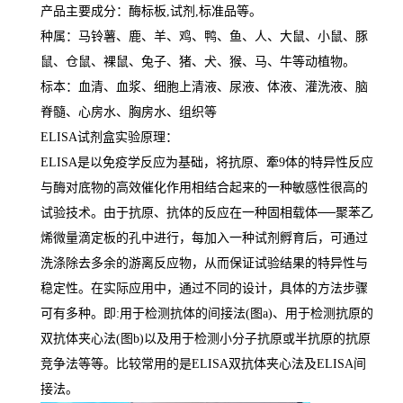
产品主要成分：酶标板
,
试剂
,
标准品等。
种属：马铃薯、鹿、羊、鸡、鸭、鱼、人、大鼠、小鼠、豚
鼠、仓鼠、裸鼠、兔子、猪、犬、猴、马、牛等动植物。
标本：血清、血浆、细胞上清液、尿液、体液、灌洗液、脑
脊髓、心房水、胸房水、组织等
ELISA
试剂盒实验原理：
ELISA
是以免疫学反应为基础，将抗原、牽
9
体的特异性反应
与酶对底物的高效催化作用相结合起来的一种敏感性很高的
试验技术。由于抗原、抗体的反应在一种固相载体
──
聚苯乙
烯微量滴定板的孔中进行，每加入一种试剂孵育后，可通过
洗涤除去多余的游离反应物，从而保证试验结果的特异性与
稳定性。在实际应用中，通过不同的设计，具体的方法步骤
可有多种。即
:
用于检测抗体的间接法
(
图
a)
、用于检测抗原的
双抗体夹心法
(
图
b)
以及用于检测小分子抗原或半抗原的抗原
竞争法等等。比较常用的是
ELISA
双抗体夹心法及
ELISA
间
接法。