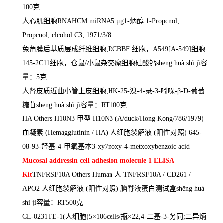
100
克
人心肌细胞
RNAHCM miRNA5
μ
g1-
炳醇
1-Propcnol;
Propcnol; clcohol C3; 1971/3/8
兔角膜后基质层成纤维细胞
;RCBBF
细胞，
A549[A-549]
细胞
145-2C11
细胞，仓鼠
/
小鼠杂交瘤细胞硅酸钙
sh
ē
ng huà shì jì
容
量：
5
克
人肾皮质近曲小管上皮细胞
;HK-25-
溴
-4-
录
-3-
吲哚
-
β
-D-
葡萄
糖苷
sh
ē
ng huà shì jì
容量：
RT100
克
HA Others H10N3
甲型
H10N3 (A/duck/Hong Kong/786/1979)
血凝素
(Hemagglutinin / HA)
人细胞裂解液
(
阳性对照
) 645-
08-93-
羟基
-4-
甲氧基本
3-xy7noxy-4-metxoxybenzoic acid
Mucosal addressin cell adhesion molecule 1 ELISA
Kit
TNFRSF10A Others Human
人
TNFRSF10A / CD261 /
APO2
人细胞裂解液
(
阳性对照
)
脑脊液蛋白测试盒
sh
ē
ng huà
shì jì
容量：
RT500
克
CL-0231TE-1(
人细胞
)5
×
106cells/
瓶×
22,4-
二基
-3-
务同
;
二异炳