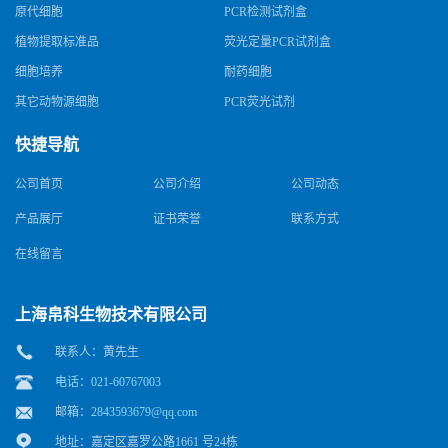
原代细胞
PCR检测试剂盒
植物提取标准品
荧光定量PCR试剂盒
细胞培养
耐药细胞
其它动物源细胞
PCR荧光试剂
快捷导航
公司首页
公司介绍
公司动态
产品展厅
证书荣誉
联系方式
在线留言
上海帛科生物技术有限公司
联系人：黄先生
电话：021-60767003
邮箱：
2843593679@qq.com
地址：嘉定区嘉罗公路1661 号24栋