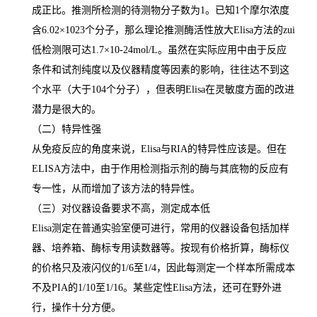
成正比。推测所检测的待测物分子数为
1
。已知
1
个摩尔浓度
含
6.02×1023
个分子，那么理论推测酶活性放大
Elisa
方法的
zui
低检测限可达
1.7×10-24mol/L
。虽然在实际应用中由于反应
条件和试剂纯度以及仪器精度等因素的影响，往往达不到这
个水平（大于
104
个分子），但表明
Elisa
在灵敏度方面的改进
潜力是很大的。
（二）特异性强
从免疫反应的角度来说，
Elisa
与
RIA
的特异性应该是。但在
ELISA
方法中，由于作用检测指示剂的酶与其底物的反应有
专一性，从而增加了该方法的特异性。
（三）对仪器设备要求不高，测定成本低
Elisa
测定在普通实验室便可进行，常用的仪器设备包括加样
器、培养箱、酶标专用读数器等。按现有价格折算，酶标仪
的价格只及液闪仪的
1/6
至
1/4
，因此每测定一个样本所需成本
不及
PIA
的
1/10
至
1/16
。某些定性
Elisa
方法，还可在野外进
行，操作十分方便。