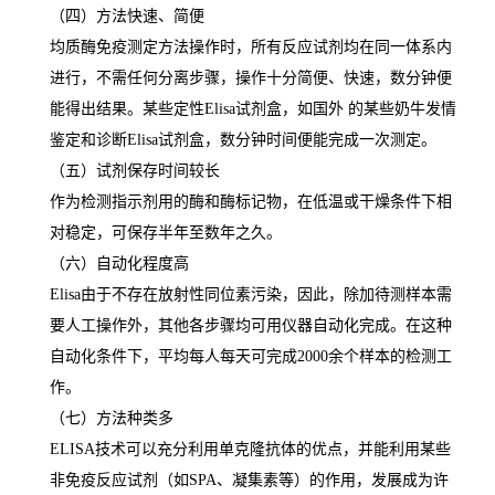
（四）方法快速、简便
均质酶免疫测定方法操作时，所有反应试剂均在同一体系内
进行，不需任何分离步骤，操作十分简便、快速，数分钟便
能得出结果。某些定性
Elisa
试剂盒，如国外 的某些奶牛发情
鉴定和诊断
Elisa
试剂盒，数分钟时间便能完成一次测定。
（五）试剂保存时间较长
作为检测指示剂用的酶和酶标记物，在低温或干燥条件下相
对稳定，可保存半年至数年之久。
（六）自动化程度高
Elisa
由于不存在放射性同位素污染，因此，除加待测样本需
要人工操作外，其他各步骤均可用仪器自动化完成。在这种
自动化条件下，平均每人每天可完成
2000
余个样本的检测工
作。
（七）方法种类多
ELISA
技术可以充分利用单克隆抗体的优点，并能利用某些
非免疫反应试剂（如
SPA
、凝集素等）的作用，发展成为许