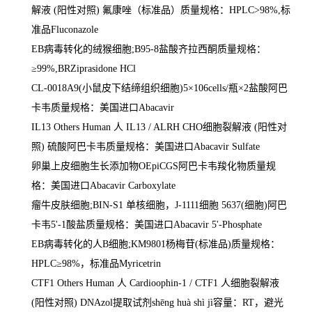
解液
(
阳性对照
)
氟康唑（标准品）质量规格：
HPLC>98%,
标
准品
Fluconazole
EB
病毒转化的绒猴细胞
;B95-8
盐酸齐拉西酮质量规格：
≥
99%,BRZiprasidone HCl
CL-0018A9(
小鼠皮下结缔组织细胞
)5
×
106cells/
瓶×
2
盐酸阿巴
卡韦质量规格：美国进口
Abacavir
IL13 Others Human
人
IL13 / ALRH CHO
细胞裂解液
(
阳性对
照
)
硫酸阿巴卡韦质量规格：美国进口
Abacavir Sulfate
卵巢上皮细胞生长添加物
OEpiCGS
阿巴卡韦羧化物质量规
格：美国进口
Abacavir Carboxylate
瘤牛皮肤细胞
;BIN-S1
单核细胞，
J-1111
细胞
5637(
细胞
)
阿巴
卡韦
5'-1
酸盐质量规格：美国进口
Abacavir 5'-Phosphate
EB
病毒转化的人
B
细胞
;KM9801
杨梅苷
(
标准品
)
质量规格：
HPLC
≥
98%
，标准品
Myricetrin
CTF1 Others Human
人
Cardioophin-1 / CTF1
人细胞裂解液
(
阳性对照
) DNAzol
提取试剂
sh
ē
ng huà shì jì
容量：
RT
，避光