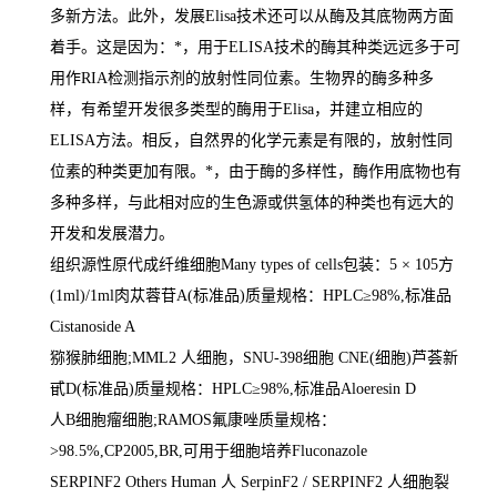
多新方法。此外，发展
Elisa
技术还可以从酶及其底物两方面
着手。这是因为：
*
，用于
ELISA
技术的酶其种类远远多于可
用作
RIA
检测指示剂的放射性同位素。生物界的酶多种多
样，有希望开发很多类型的酶用于
Elisa
，并建立相应的
ELISA
方法。相反，自然界的化学元素是有限的，放射性同
位素的种类更加有限。
*
，由于酶的多样性，酶作用底物也有
多种多样，与此相对应的生色源或供氢体的种类也有远大的
开发和发展潜力。
组织源性原代成纤维细胞
Many types of cells
包装：
5
×
105
方
(1ml)/1ml
肉苁蓉苷
A(
标准品
)
质量规格：
HPLC
≥
98%,
标准品
Cistanoside A
猕猴肺细胞
;MML2
人细胞，
SNU-398
细胞
CNE(
细胞
)
芦荟新
甙
D(
标准品
)
质量规格：
HPLC
≥
98%,
标准品
Aloeresin D
人
B
细胞瘤细胞
;RAMOS
氟康唑质量规格：
>98.5%,CP2005,BR,
可用于细胞培养
Fluconazole
SERPINF2 Others Human
人
SerpinF2 / SERPINF2
人细胞裂