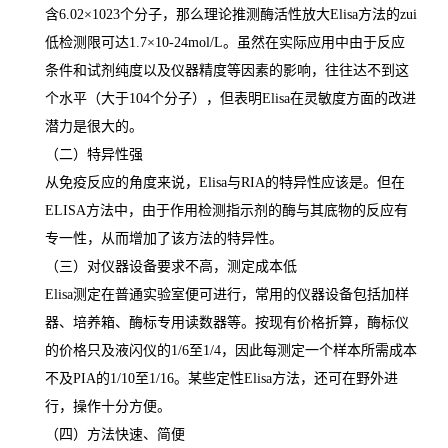
含
6.02×1023
个分子，那么理论推测酶活性放大
Elisa
方法的
zui
低检测限可达
1.7×10-24mol/L
。虽然在实际应用中由于反应
条件和试剂纯度以及仪器精度等因素的影响，往往达不到这
个水平（大于
104
个分子），但表明
Elisa
在灵敏度方面的改进
潜力是很大的。
（二）特异性强
从免疫反应的角度来说，
Elisa
与
RIA
的特异性应该是。但在
ELISA
方法中，由于作用检测指示剂的酶与其底物的反应有
专一性，从而增加了该方法的特异性。
（三）对仪器设备要求不高，测定成本低
Elisa
测定在普通实验室便可进行，常用的仪器设备包括加样
器、培养箱、酶标专用读数器等。按现有价格折算，酶标仪
的价格只及液闪仪的
1/6
至
1/4
，因此每测定一个样本所需成本
不及
PIA
的
1/10
至
1/16
。某些定性
Elisa
方法，还可在野外进
行，操作十分方便。
（四）方法快速、简便