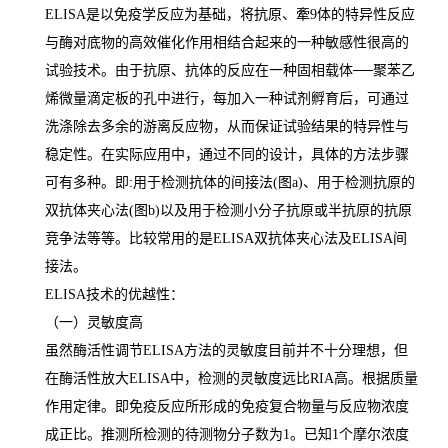
ELISA
是以免疫学反应为基础，将抗原、牽
9
体的特异性反应
与酶对底物的高效催化作用相结合起来的一种敏感性很高的
试验技术。由于抗原、抗体的反应在一种固相载体
──
聚苯乙
烯微量滴定板的孔中进行，每加入一种试剂孵育后，可通过
洗涤除去多余的游离反应物，从而保证试验结果的特异性与
稳定性。在实际应用中，通过不同的设计，具体的方法步骤
可有多种。即
:
用于检测抗体的间接法
(
图
a)
、用于检测抗原的
双抗体夹心法
(
图
b)
以及用于检测小分子抗原或半抗原的抗原
竞争法等等。比较常用的是
ELISA
双抗体夹心法及
ELISA
间
接法。
ELISA
技术的优越性：
（一）灵敏度高
虽然酶活性调节
ELISA
方法的灵敏度目前并不十分理想，但
在酶活性放大
ELISA
中，检测的灵敏度远比
RIA
高。根据质量
作用定律。即免疫反应所形成的免疫复合物量与反应物浓度
成正比。推测所检测的待测物分子数为
1
。已知
1
个摩尔浓度