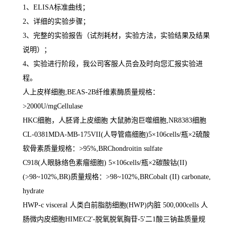
1
、
ELISA
标准曲线；
2
、详细的实验步骤；
3
、完整的实验报告（试剂耗材，实验方法，实验结果及结果
说明）；
4
、实验进行阶段，我公司客服人员会及时向您汇报实验进
程。
人上皮样细胞
;BEAS-2B
纤维素酶质量规格：
>2000U/mgCellulase
HKC
细胞，人胚肾上皮细胞 大鼠肺泡巨噬细胞
,NR8383
细胞
CL-0381MDA-MB-175VII(
人导管癌细胞
)5
×
106cells/
瓶×
2
硫酸
软骨素质量规格：
>95%,BRChondroitin sulfate
C918(
人眼脉络色素瘤细胞
) 5
×
106cells/
瓶×
2
碳酸钴
(II)
(>98~102%,BR)
质量规格：
>98~102%,BRCobalt (II) carbonate,
hydrate
HWP-c visceral
人类白前脂肪细胞
(HWP)
内脏
500,000cells
人
肠微内皮细胞
HIMEC2'-
脱氧脱氧胸苷
-5'
二
1
酸三钠盐质量规