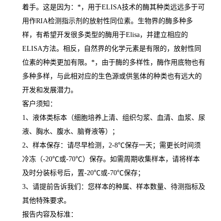
着手。这是因为：
*
，用于
ELISA
技术的酶其种类远远多于可
用作
RIA
检测指示剂的放射性同位素。生物界的酶多种多
样，有希望开发很多类型的酶用于
Elisa
，并建立相应的
ELISA
方法。相反，自然界的化学元素是有限的，放射性同
位素的种类更加有限。
*
，由于酶的多样性，酶作用底物也有
多种多样，与此相对应的生色源或供氢体的种类也有远大的
开发和发展潜力。
客户须知：
1
、液体类标本（细胞培养上清、组织匀浆、血清、血浆、尿
液、胸水、腹水、脑脊液等）；
2
、样本保存：请尽早检测，
2-8
℃
保存一天；需更长时间须
冷冻（
-20
℃
或
-70
℃
）保存。如需周期收集样本，请将样本
及时分装标号后，置
-20
℃
或
-70
℃
保存；
3
、请提前告诉我们：您样本的种属、样本数量、待测指标及
其他特殊要求。
报告内容及标准：