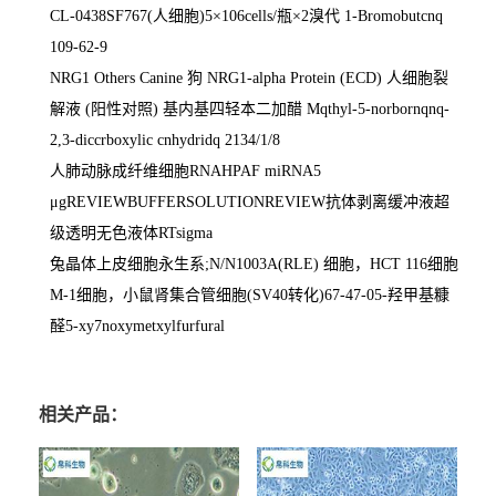
CL-0438SF767(
人细胞
)5
×
106cells/
瓶×
2
溴代
1-Bromobutcnq
109-62-9
NRG1 Others Canine
狗
NRG1-alpha Protein (ECD)
人细胞裂
解液
(
阳性对照
)
基内基四轻本二加醋
Mqthyl-5-norbornqnq-
2,3-diccrboxylic cnhydridq 2134/1/8
人肺动脉成纤维细胞
RNAHPAF miRNA5
μ
gREVIEWBUFFERSOLUTIONREVIEW
抗体剥离缓冲液超
级透明无色液体
RTsigma
兔晶体上皮细胞永生系
;N/N1003A(RLE)
细胞，
HCT 116
细胞
M-1
细胞，小鼠肾集合管细胞
(SV40
转化
)67-47-05-
羟甲基糠
醛
5-xy7noxymetxylfurfural
相关产品：