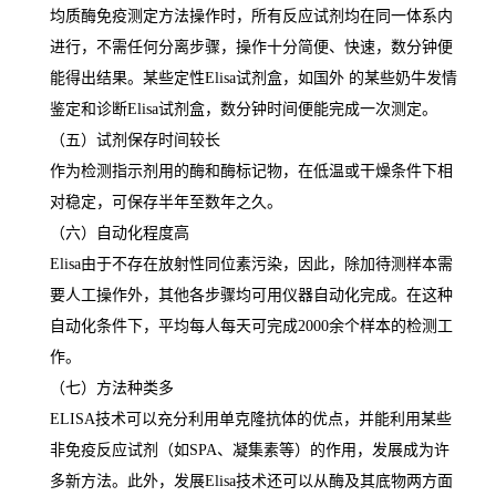
均质酶免疫测定方法操作时，所有反应试剂均在同一体系内
进行，不需任何分离步骤，操作十分简便、快速，数分钟便
能得出结果。某些定性
Elisa
试剂盒，如国外 的某些奶牛发情
鉴定和诊断
Elisa
试剂盒，数分钟时间便能完成一次测定。
（五）试剂保存时间较长
作为检测指示剂用的酶和酶标记物，在低温或干燥条件下相
对稳定，可保存半年至数年之久。
（六）自动化程度高
Elisa
由于不存在放射性同位素污染，因此，除加待测样本需
要人工操作外，其他各步骤均可用仪器自动化完成。在这种
自动化条件下，平均每人每天可完成
2000
余个样本的检测工
作。
（七）方法种类多
ELISA
技术可以充分利用单克隆抗体的优点，并能利用某些
非免疫反应试剂（如
SPA
、凝集素等）的作用，发展成为许
多新方法。此外，发展
Elisa
技术还可以从酶及其底物两方面