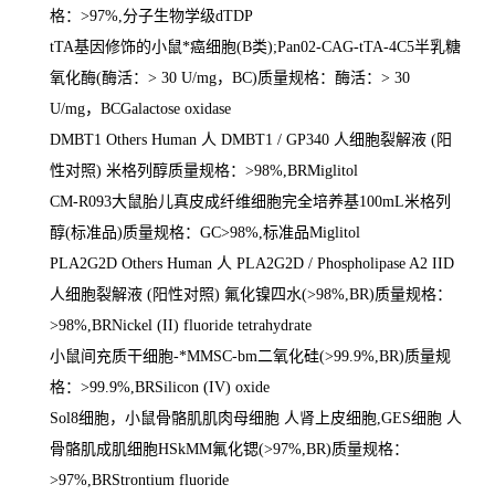
格：
>97%,
分子生物学级
dTDP
tTA
基因修饰的小鼠*癌细胞
(B
类
);Pan02-CAG-tTA-4C5
半乳糖
氧化酶
(
酶活：
> 30 U/mg
，
BC)
质量规格：酶活：
> 30
U/mg
，
BCGalactose oxidase
DMBT1 Others Human
人
DMBT1 / GP340
人细胞裂解液
(
阳
性对照
)
米格列醇质量规格：
>98%,BRMiglitol
CM-R093
大鼠胎儿真皮成纤维细胞完全培养基
100mL
米格列
醇
(
标准品
)
质量规格：
GC>98%,
标准品
Miglitol
PLA2G2D Others Human
人
PLA2G2D / Phospholipase A2 IID
人细胞裂解液
(
阳性对照
)
氟化镍四水
(>98%,BR)
质量规格：
>98%,BRNickel (II) fluoride tetrahydrate
小鼠间充质干细胞
-
*
MMSC-bm
二氧化硅
(>99.9%,BR)
质量规
格：
>99.9%,BRSilicon (IV) oxide
Sol8
细胞，小鼠骨骼肌肌肉母细胞 人肾上皮细胞
,GES
细胞 人
骨骼肌成肌细胞
HSkMM
氟化锶
(>97%,BR)
质量规格：
>97%,BRStrontium fluoride