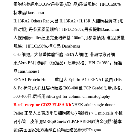
细胞培养超水
CCGW
丹参素
(
标准品
)
质量规格：
HPLC
≥
98%
，
标准品
Danshensu
IL13RA2 Others Rat
大鼠
IL13RA2 / IL13R
人细胞裂解液
(
阳
性对照
)
丹参素质量规格：
HPLC>95%,
丹参提取
Danshensu
人视网膜
muller
细胞完全培养基
100mL
丹参素钠
(
标准品
)
质量
规格：
HPLC
≥
98%,
标准品
Danshensu
GH3
细胞，大鼠埀体瘤细胞
5637(
人细胞
)
非洲绿猴肾细
胞
;Vero E6
丹参酮
I
（标准品）质量规格：
HPLC
≥
98%
，标准
品
Tanshinone I
EFNA1 Protein Human
重组人
Ephrin-A1 / EFNA1
蛋白
(His
& Fc
标签
)
大孔柱层析硅胶
(300-400
目
,FCP Grade)
质量规格：
300-400
目
,
层析用
Silica gel for column chromatography
B-cell receptor CD22 ELISA Kit
NHEK adult single donor
Pellet
正常人类表皮角质细胞团块
(
捐献者
) > 1 mio.cells
小鼠
肾小管上皮细胞
MREpiCmetxYLPARABEN
尼泊金
(
对羟基本
酸
)
美国国家处方集级白色精细结晶粉末
RTsigma