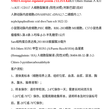
NMDA receptor-regulated protein 2 ELISA Kit
KIT Others Human
人
KIT
/ c-KIT / CD117
人细胞裂解液
(
阳性对照
)
阿斯巴甜
5
克
RT
人肺动脉内皮细胞
cDNAHPAEC cDNA2,7-
二磺醋内
2,7-
ncphclqnqdisulfonic ccid diwo7ium sclt 1622-32-
小鼠髋动脉内皮细胞
;PIEC
细胞，
RBL-2H3
细胞
ME
细胞，
C57
小鼠色素
瘤瘤株
5-
溴
-6
录
-3-
吲哚
-
β
-D-
半乳糖苷
1
公斤
Sars
结构蛋白表达株
;293 001B
紫脲酸
20
毫升
HA Others H1N1
甲型
H1N1 (A/Puerto Rico/8/1934)
血凝素
(Hemagglutinin / HA)
人细胞裂解液
(
阳性对照
) 36404-88-32-
录
-3-2-
Chloro-3-pyridinecarboxaldehyde
客户须知：
1
、液体类标本（细胞培养上清、组织匀浆、血清、血浆、尿液、胸
水、腹水、脑脊液等）；
2
、样本保存：请尽早检测，
2-8
℃
保存一天；需更长时间须冷冻
（
-20
℃
或
-70
℃
）保存。如需周期收集样本，请将样本及时分装标号
后，置
-20
℃
或
-70
℃
保存；