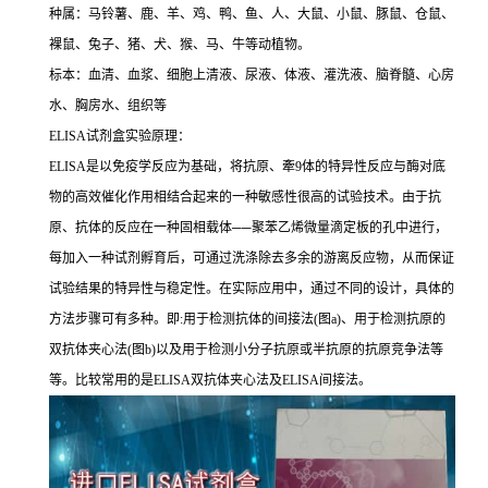
种属：马铃薯、鹿、羊、鸡、鸭、鱼、人、大鼠、小鼠、豚鼠、仓鼠、
裸鼠、兔子、猪、犬、猴、马、牛等动植物。
标本：血清、血浆、细胞上清液、尿液、体液、灌洗液、脑脊髓、心房
水、胸房水、组织等
ELISA
试剂盒实验原理：
ELISA
是以免疫学反应为基础，将抗原、牽
9
体的特异性反应与酶对底
物的高效催化作用相结合起来的一种敏感性很高的试验技术。由于抗
原、抗体的反应在一种固相载体
──
聚苯乙烯微量滴定板的孔中进行，
每加入一种试剂孵育后，可通过洗涤除去多余的游离反应物，从而保证
试验结果的特异性与稳定性。在实际应用中，通过不同的设计，具体的
方法步骤可有多种。即
:
用于检测抗体的间接法
(
图
a)
、用于检测抗原的
双抗体夹心法
(
图
b)
以及用于检测小分子抗原或半抗原的抗原竞争法等
等。比较常用的是
ELISA
双抗体夹心法及
ELISA
间接法。