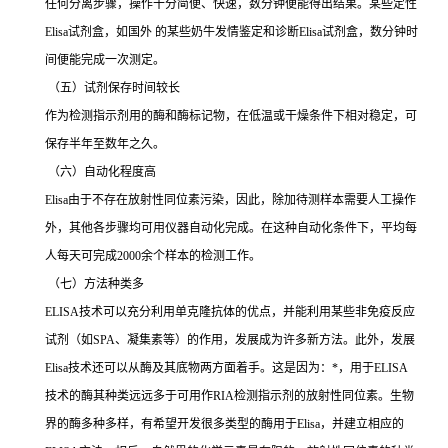
任何分离步骤，操作十分简便、快速，数分钟便能得出结果。某些定性
Elisa
试剂盒，如国外 的某些奶牛发情鉴定和诊断
Elisa
试剂盒，数分钟时
间便能完成一次测定。
（五）试剂保存时间较长
作为检测指示剂用的酶和酶标记物，在低温或干燥条件下相对稳定，可
保存半年至数年之久。
（六）自动化程度高
Elisa
由于不存在放射性同位素污染，因此，除加待测样本需要人工操作
外，其他各步骤均可用仪器自动化完成。在这种自动化条件下，平均每
人每天可完成
2000
余个样本的检测工作。
（七）方法种类多
ELISA
技术可以充分利用单克隆抗体的优点，并能利用某些非免疫反应
试剂（如
SPA
、凝集素等）的作用，发展成为许多新方法。此外，发展
Elisa
技术还可以从酶及其底物两方面着手。这是因为：
*
，用于
ELISA
技术的酶其种类远远多于可用作
RIA
检测指示剂的放射性同位素。生物
界的酶多种多样，有希望开发很多类型的酶用于
Elisa
，并建立相应的