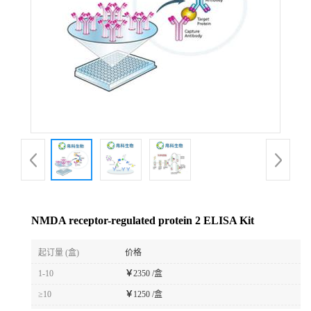
NMDA receptor-regulated protein 2 ELISA Kit
起订量 (盒)
价格
1-10
￥
2350 /盒
≥10
￥
1250 /盒