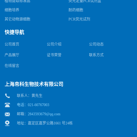
植物提取标准品
荧光定量PCR试剂盒
细胞培养
耐药细胞
其它动物源细胞
PCR荧光试剂
快捷导航
公司首页
公司介绍
公司动态
产品展厅
证书荣誉
联系方式
在线留言
上海帛科生物技术有限公司
联系人：黄先生
电话：021-60767003
邮箱：
2843593679@qq.com
地址：嘉定区嘉罗公路1661 号24栋