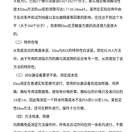
子数为
1
。已知
1
个摩尔浓度含
6.02×1023
个分子，那么理论推测酶活性
放大
Elisa
方法的
zui
低检测限可达
1.7×10-24mol/L
。虽然在实际应用中由
于反应条件和试剂纯度以及仪器精度等因素的影响，往往达不到这个水
平（大于
104
个分子），但表明
Elisa
在灵敏度方面的改进潜力是很大
的。
（二）特异性强
从免疫反应的角度来说，
Elisa
与
RIA
的特异性应该是。但在
ELISA
方法
中，由于作用检测指示剂的酶与其底物的反应有专一性，从而增加了该
方法的特异性。
（三）对仪器设备要求不高，测定成本低
Elisa
测定在普通实验室便可进行，常用的仪器设备包括加样器、培养
箱、酶标专用读数器等。按现有价格折算，酶标仪的价格只及液闪仪的
1/6
至
1/4
，因此每测定一个样本所需成本不及
PIA
的
1/10
至
1/16
。某些定
性
Elisa
方法，还可在野外进行，操作十分方便。
（四）方法快速、简便
均质酶免疫测定方法操作时，所有反应试剂均在同一体系内进行，不需