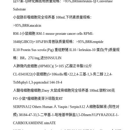
白介素
-1
β转化酶底物质量规格：
>95%,BRInterleukin-1
β
Convertase
Substrate
小鼠肠巨噬细胞完全培养基
100mL
下钙素质量规格：
>95%,BRKatacalcin
RM-1
小鼠细胞
RM-1 mouse prostate cancer cells RPMI-
1640(GIBCO)+10%FBS
肯普肽质量规格：
>95%,BRKemptide
IL10 Protein Sus scrofa (Pig)
重组野猪
IL10 / Ierleukin-10
蛋白
(
牛
)
质量规
格：
BR
，
27U/mg,
进分
INSULIN
人肺微内皮细胞
(HPMEC)( 5
×
105 )
乙酸正辛酯
1
公斤
CL-0341H22(
小鼠细胞
)5
×
106cells/
瓶×
22,2,4-
三基
-1,3-
务二醇
2,2,4-
TriMqthyl-1,3-pqntcndiol 144-19-4
人髓母细胞瘤细胞
;Daoy
大鼠成骨细胞完全培养基
100mL
银粉
500
克
FO
小鼠*瘤细胞麦芽汁琼脂支
RT
SERPINA12 Others Human
人
Vaspin / SerpinA12
人细胞裂解液
(
阳性对
照
) 38184-47-33,5-
二甲基
-1-
吡唑基甲脒盐
3,5-DImetxYLPYRAZOLE-1-
CARBOXAMIDINE nitnATE