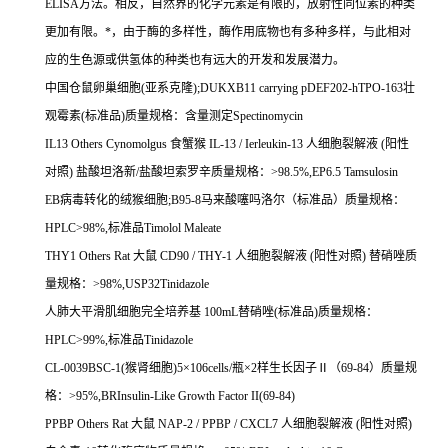
ELISA
方法。相反，自然界的化学元素是有限的，放射性同位素的种类
更加有限。
*
，由于酶的多样性，酶作用底物也有多种多样，与此相对
应的生色源或供氢体的种类也有远大的开发和发展潜力。
中国仓鼠卵巢细胞
(
亚系克隆
);DUKXB11 carrying pDEF202-hTPO-163
壮
观霉素
(
标准品
)
质量规格：含量测定
Spectinomycin
IL13 Others Cynomolgus
食蟹猴
IL-13 / Ierleukin-13
人细胞裂解液
(
阳性
对照
)
盐酸坦洛新
/
盐酸坦索罗辛质量规格：
>98.5%,EP6.5 Tamsulosin
EB
病毒转化的绒猴细胞
;B95-8
马来酸噻吗洛尔（标准品）质量规格：
HPLC>98%,
标准品
Timolol Maleate
THY1 Others Rat
大鼠
CD90 / THY-1
人细胞裂解液
(
阳性对照
)
替硝唑质
量规格：
>98%,USP32Tinidazole
人肺大平滑肌细胞完全培养基
100mL
替硝唑
(
标准品
)
质量规格：
HPLC>99%,
标准品
Tinidazole
CL-0039BSC-1(
猴肾细胞
)5
×
106cells/
瓶×
2
样生长因子Ⅱ（
69-84
）质量规
格：
>95%,BRInsulin-Like Growth Factor II(69-84)
PPBP Others Rat
大鼠
NAP-2 / PPBP / CXCL7
人细胞裂解液
(
阳性对照
)