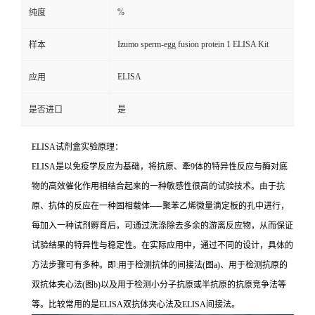
%
纯度
Izumo sperm-egg fusion protein 1 ELISA Kit
样本
ELISA
应用
是否进口
是
ELISA
试剂盒实验原理：
ELISA
是以免疫学反应为基础，将抗原、牽
9
体的特异性反应与酶对底
物的高效催化作用相结合起来的一种敏感性很高的试验技术。由于抗
原、抗体的反应在一种固相载体
──
聚苯乙烯微量滴定板的孔中进行，
每加入一种试剂孵育后，可通过洗涤除去多余的游离反应物，从而保证
试验结果的特异性与稳定性。在实际应用中，通过不同的设计，具体的
方法步骤可有多种。即
:
用于检测抗体的间接法
(
图
a)
、用于检测抗原的
双抗体夹心法
(
图
b)
以及用于检测小分子抗原或半抗原的抗原竞争法等
等。比较常用的是
ELISA
双抗体夹心法及
ELISA
间接法。