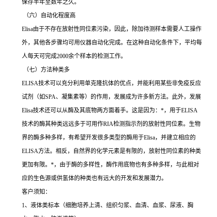
保存半年至数年之久。
（六）自动化程度高
Elisa
由于不存在放射性同位素污染，因此，除加待测样本需要人工操作
外，其他各步骤均可用仪器自动化完成。在这种自动化条件下，平均每
人每天可完成
2000
余个样本的检测工作。
（七）方法种类多
ELISA
技术可以充分利用单克隆抗体的优点，并能利用某些非免疫反应
试剂（如
SPA
、凝集素等）的作用，发展成为许多新方法。此外，发展
Elisa
技术还可以从酶及其底物两方面着手。这是因为：
*
，用于
ELISA
技术的酶其种类远远多于可用作
RIA
检测指示剂的放射性同位素。生物
界的酶多种多样，有希望开发很多类型的酶用于
Elisa
，并建立相应的
ELISA
方法。相反，自然界的化学元素是有限的，放射性同位素的种类
更加有限。
*
，由于酶的多样性，酶作用底物也有多种多样，与此相对
应的生色源或供氢体的种类也有远大的开发和发展潜力。
客户须知：
1
、液体类标本（细胞培养上清、组织匀浆、血清、血浆、尿液、胸