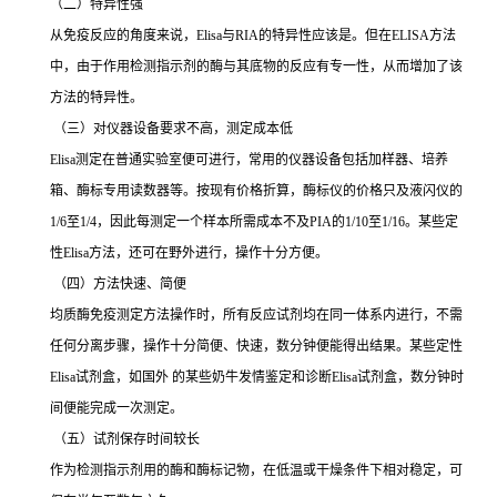
（二）特异性强
从免疫反应的角度来说，
Elisa
与
RIA
的特异性应该是。但在
ELISA
方法
中，由于作用检测指示剂的酶与其底物的反应有专一性，从而增加了该
方法的特异性。
（三）对仪器设备要求不高，测定成本低
Elisa
测定在普通实验室便可进行，常用的仪器设备包括加样器、培养
箱、酶标专用读数器等。按现有价格折算，酶标仪的价格只及液闪仪的
1/6
至
1/4
，因此每测定一个样本所需成本不及
PIA
的
1/10
至
1/16
。某些定
性
Elisa
方法，还可在野外进行，操作十分方便。
（四）方法快速、简便
均质酶免疫测定方法操作时，所有反应试剂均在同一体系内进行，不需
任何分离步骤，操作十分简便、快速，数分钟便能得出结果。某些定性
Elisa
试剂盒，如国外 的某些奶牛发情鉴定和诊断
Elisa
试剂盒，数分钟时
间便能完成一次测定。
（五）试剂保存时间较长
作为检测指示剂用的酶和酶标记物，在低温或干燥条件下相对稳定，可