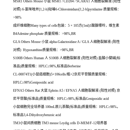
MSR1 Others Mouse
小鼠
MSR1 / CD204 / SCARA1
人细胞裂解液
(
阳性
对照
) 6-
氯咪唑并
[1,2-b]
哒嗪
6-Chloroimidazo[1,2-b]pyridazine
质量规格：
>98%
成纤维细胞
Many types of cells
包装：
5
×
105
方
(1ml)1
酸腺嘌呤，维生素
B4Adenine phosphate
质量规格：
>98%,BR
GLA Others Mouse
小鼠
alpha-Galactosidase A / GLA
人细胞裂解液
(
阳性
对照
) Hypoxanthine
质量规格：
>98%,BR
S100B Others Human
人
S100B
人细胞裂解液
(
阳性对照
)
盐酸小檗碱
(
标
准品
)
质量规格：
HPLC
≥
98%,
标准品
Berberine
CL-00074T1(
小鼠癌细胞
)5
×
106cells/
瓶×
2
京尼平苷酸质量规格：
HPLC
≥
98%Geniposidic acid
EFNA5 Others Rat
大鼠
Ephrin-A5 / EFNA5
人细胞裂解液
(
阳性对照
)
京
尼平苷酸
(
标准品
)
质量规格：
HPLC
≥
98%,
标准品
Geniposidic acid
小鼠细胞完全培养基
100mL
原儿茶酸
(
标准品
)
质量规格：
HPLC
≥
98%
，
标准品
3,4-Dihydroxybenzoic acid
TM3
小鼠间质细胞
TM3 mouse Leydig cells D-MEM/F-12
培养基