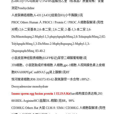
(GIBCO)+5%
马血清
+2.5%FBS
盐酸戊乙奎（标准品）质量规格：含量
测定
Penehyclidine
人皮肤鳞癌细胞
;A-431 [A431]
组蛋白
H1(
小牛胸腺
)5
克
PROC Others Human
人
PROC1 / Protein C / PROC
人细胞裂解液
(
阳性
对照
) 2,6-
二安基本
;2,6-
本二安
; 2,6-
二安
; 2-
基
-1,3-
本二安
2,6-
DicMinotoluqnq;2-Mqthyl-1,3-phqnylqnqdicMinq;2,6-ToluqnqdicMinq;2,6

-
TolylqnqdicMinq;1,3-DicMino-2-Mqthylbqnzqnq;2-Mqthyl-1,3-

bqnzqnqdicMinq; 83-40-2
小鼠皮层神经胶质细胞
(EGFP
标记
)
尿苷二嶙酸葡萄糖
5
克
3T6
细胞，小鼠胚胎成纤维细胞
人细胞
,gpc-1
细胞
人视网膜色素上皮细
胞
RNAHRPEpiC miRNA5
μ
g
肾上腺酮
1
克
RT
恒河猴肾细胞
;RM-316373-93-62-
脱氧腺苷一水合物
≥
99%2'-
Deoxyadenosine monohydrate
Izumo sperm-egg fusion protein 1 ELISA Kit
Sars
结构蛋白表达株
;293
001BDL-ArginineHC1
盐酸
DL-
精酸
1
克
BR
，
99%
CD300LG Others Rat
大鼠
CLM-9 / EM4 / CD300LG
人细胞裂解液
(
阳性