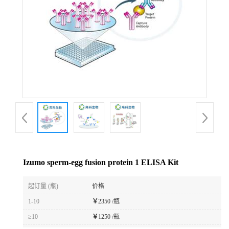
Izumo sperm-egg fusion protein 1 ELISA Kit
起订量 (瓶)
价格
1-10
￥
2350 /瓶
≥10
￥
1250 /瓶