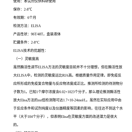
使用：本试剂仅供科研使用
保存：
2-8
℃
有效期：
6
个月
检测方法：
ELISA
产品性状：
96T/48T
，盒装液体
贮藏条件：
2-8°C
ELISA
技术的优越性：
（一）灵敏度高
虽然酶活性调节
ELISA
方法的灵敏度目前并不十分理想，但在酶活性放
大
ELISA
中，检测的灵敏度远比
RIA
高。根据质量作用定律。即免疫反
应所形成的免疫复合物量与反应物浓度成正比。推测所检测的待测物分
子数为
1
。已知
1
个摩尔浓度含
6.02×1023
个分子，那么理论推测酶活性
放大
Elisa
方法的
zui
低检测限可达
1.7×10-24mol/L
。虽然在实际应用中由
于反应条件和试剂纯度以及仪器精度等因素的影响，往往达不到这个水
平（大于
104
个分子），但表明
Elisa
在灵敏度方面的改进潜力是很大
的。