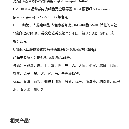
对照
)
β
-
谷甾醇
(
含菜油甾醇
) bqtc-Sitostqrol 83-46-2
CM-H034
人肠动脉内皮细胞完全培养基
100mL
丽春红
S Ponceau S
(practical grade) 6226-79-5 10G
染色剂
HCT-8
细胞，人腺癌细胞
人色素瘤细胞
,HME4
细胞
SV40T
转化的人胚
肾细胞
;293T4-
联，英文名或英文缩写：
4-Bi
，级别：
AR
，
98%
，规
格：
25
克
GNM(
人口腔鳞癌颈结转移癌细胞
) 5
×
106cells/
瓶×
2(Pig)
产品主要成分：酶标板
,
试剂
,
标准品等。
种属：马铃薯、鹿、羊、鸡、鸭、鱼、人、大鼠、小鼠、豚鼠、仓鼠、
裸鼠、兔子、猪、犬、猴、马、牛等动植物。
标本：血清、血浆、细胞上清液、尿液、体液、灌洗液、脑脊髓、心房
水、胸房水、组织等
相关产品：