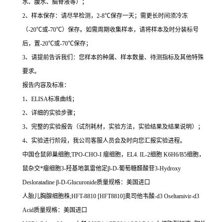
水、腹水、脑脊液等）；
2
、样本保存：请尽早检测，
2-8
℃
保存一天；需更长时间须冷冻
（
-20
℃
或
-70
℃
）保存。如需周期收集样本，请将样本及时分装标号
后，置
-20
℃
或
-70
℃
保存；
3
、请提前告诉我们：您样本的种属、样本数量、待测指标及其他特殊
要求。
报告内容及标准：
1
、
ELISA
标准曲线；
2
、详细的实验步骤；
3
、完整的实验报告（试剂耗材，实验方法，实验结果及结果说明）；
4
、实验进行阶段，我公司客服人员会及时向您汇报实验进程。
中国仓鼠卵巢细胞
;TPO-CHO-I
瘤细胞，
EL4. IL-2
细胞
K6H6/B5
细胞，
鼠杂交*瘤细胞
3-
羟基地氯雷他定β
-D-
葡萄糖醛酸苷
3-Hydroxy
Desloratadine
β
-D-Glucuronide
质量规格：美国进口
人胎儿胸腺细胞株
;HFT-8810 [HFT8810]
奥司他韦酸
-d3 Oseltamivir-d3
Acid
质量规格：美国进口