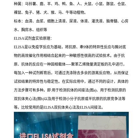
种属：马铃薯、鹿、羊、鸡、鸭、鱼、人、大鼠、小鼠、豚鼠、仓鼠、
裸鼠、兔子、猪、犬、猴、马、牛等动植物。
标本：血清、血浆、细胞上清液、尿液、体液、灌洗液、脑脊髓、心房
水、胸房水、组织等
ELISA
试剂盒实验原理：
ELISA
是以免疫学反应为基础，将抗原、牽
9
体的特异性反应与酶对底
物的高效催化作用相结合起来的一种敏感性很高的试验技术。由于抗
原、抗体的反应在一种固相载体
──
聚苯乙烯微量滴定板的孔中进行，
每加入一种试剂孵育后，可通过洗涤除去多余的游离反应物，从而保证
试验结果的特异性与稳定性。在实际应用中，通过不同的设计，具体的
方法步骤可有多种。即
:
用于检测抗体的间接法
(
图
a)
、用于检测抗原的
双抗体夹心法
(
图
b)
以及用于检测小分子抗原或半抗原的抗原竞争法等
等。比较常用的是
ELISA
双抗体夹心法及
ELISA
间接法。