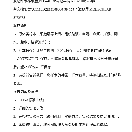
肤成纤维样细胞
;BOS-4HRP
标记羊抗人
C32000
只
/
箱
RT
杂交瘤
(B
类
);C3110D2E11308080-99-1
分子筛
3A
型
MOLECULAR
SIEVES
客户须知：
1
、液体类标本（细胞培养上清、组织匀浆、血清、血浆、尿液、胸
水、腹水、脑脊液等）；
2
、样本保存：请尽早检测，
2-8
℃
保存一天；需更长时间须冷冻
（
-20
℃
或
-70
℃
）保存。如需周期收集样本，请将样本及时分装标号
后，置
-20
℃
或
-70
℃
保存；
3
、请提前告诉我们：您样本的种属、样本数量、待测指标及其他特殊
要求。
报告内容及标准：
1
、
ELISA
标准曲线；
2
、详细的实验步骤；
3
、完整的实验报告（试剂耗材，实验方法，实验结果及结果说明）；
4
、实验进行阶段，我公司客服人员会及时向您汇报实验进程。