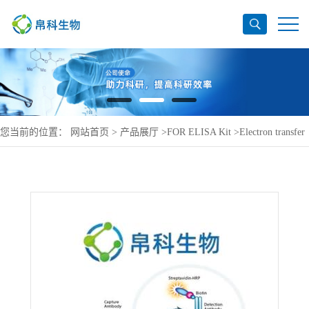
您当前的位置：
网站首页
>
产品展厅
>
FOR ELISA Kit
>
Electron transfer
flavoprotein subunit beta ELISA Kit