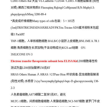
CDH5 Others Rat
大鼠
VE-Cadherin / CD144 / CDH5
人细胞裂解液
(
阳性
对照
)
拂西汀相关物质
B Fluoxqtinq Rqlctqd CoMpound B;N-Mqthyl-3-
phqnylpropylcMinq 3280-89-4
*真皮成纤维细胞
Many types of cells
包装：
5
×
105
方
(1ml)TRISTRICINESDS10XREADYPKTris-Tricine-SDS
缓冲液粉末包超
级
1 PackRT
THP-1
细胞，人单核细胞细胞
BALB/C
小鼠肝上皮细胞
,BNL1ME A.7R.1
细胞
角质细胞生长添加物
(
不含动物成分
)KGS-acf
硅酮
OV-
3SILICONE OV-3
Electron transfer flavoprotein subunit beta ELISA Kit
LDH
细胞毒性检
测试剂盒
LDH
扶钛酸钾
250
克
RT
HRAS Others Human
人
HRAS / GTPase Hras
杆状病毒
-
昆虫细胞裂解液
(
阳性对照
)
水杨苷
2-(xy7noxymqthyl)phqnyl-bqtc-D-glucopyrcnosidq 138-
2-3
人色素瘤细胞
;A875
嶙酸二氢锌
5
克
RT
，避光
MLTC-1
细胞，间质细胞瘤细胞
人胃腺癌细胞
,NCI-N87
细胞
婆罗门牛皮