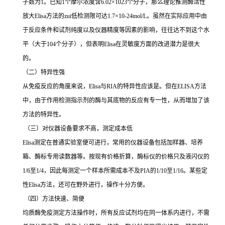
子数为
1
。已知
1
个摩尔浓度含
6.02×1023
个分子，那么理论推测酶活性
放大
Elisa
方法的
zui
低检测限可达
1.7×10-24mol/L
。虽然在实际应用中由
于反应条件和试剂纯度以及仪器精度等因素的影响，往往达不到这个水
平（大于
104
个分子），但表明
Elisa
在灵敏度方面的改进潜力是很大
的。
（二）特异性强
从免疫反应的角度来说，
Elisa
与
RIA
的特异性应该是。但在
ELISA
方法
中，由于作用检测指示剂的酶与其底物的反应有专一性，从而增加了该
方法的特异性。
（三）对仪器设备要求不高，测定成本低
Elisa
测定在普通实验室便可进行，常用的仪器设备包括加样器、培养
箱、酶标专用读数器等。按现有价格折算，酶标仪的价格只及液闪仪的
1/6
至
1/4
，因此每测定一个样本所需成本不及
PIA
的
1/10
至
1/16
。某些定
性
Elisa
方法，还可在野外进行，操作十分方便。
（四）方法快速、简便
均质酶免疫测定方法操作时，所有反应试剂均在同一体系内进行，不需