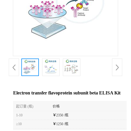
Electron transfer flavoprotein subunit beta ELISA Kit
起订量 (瓶)
价格
1-10
￥
2350 /瓶
≥10
￥
1250 /瓶