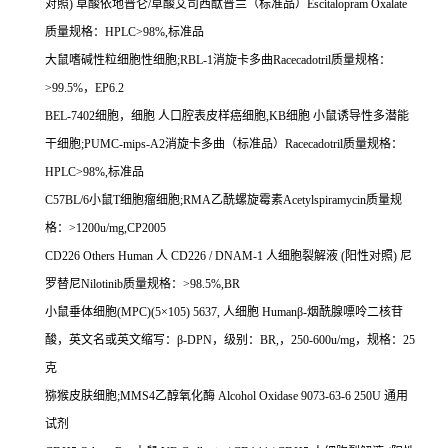
对照
)
草酸依地普仑
/
草酸艾司西酞普兰（标准品）
Escitalopram Oxalate
质量规格：
HPLC>98%,
标准品
大鼠嗜碱性粒细胞性细胞
;RBL-1
消旋卡多曲
Racecadotril
质量规格：
>99.5%
，
EP6.2
BEL-7402
细胞，细胞
人口腔表皮样癌细胞
,KB
细胞
小鼠诱导性多潜能
干细胞
;PUMC-mips-A2
消旋卡多曲（标准品）
Racecadotril
质量规格：
HPLC>98%,
标准品
C57BL/6
小鼠
T
细胞瘤细胞
;RMA
乙酰螺旋霉素
Acetylspiramycin
质量规
格：
>1200u/mg,CP2005
CD226 Others Human
人
CD226 / DNAM-1
人细胞裂解液
(
阳性对照
)
尼
罗替尼
Nilotinib
质量规格：
>98.5%,BR
小鼠垂体细胞
(MPC)(5
×
105) 5637,
人细胞
Human
β
-
烟酰腺嘌呤二核苷
酸，英文名或英文缩写：β
-DPN
，级别：
BR,
，
250-600u/mg
，规格：
25
克
猕猴皮肤细胞
;MMS4
乙醇氧化酶
Alcohol Oxidase 9073-63-6 250U
通用
试剂