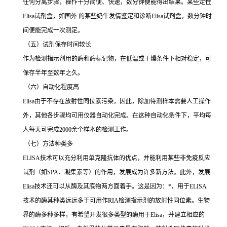
任何分离步骤，操作十分简便、快速，数分钟便能得出结果。某些定性
Elisa
试剂盒，如国外 的某些奶牛发情鉴定和诊断
Elisa
试剂盒，数分钟时
间便能完成一次测定。
（五）试剂保存时间较长
作为检测指示剂用的酶和酶标记物，在低温或干燥条件下相对稳定，可
保存半年至数年之久。
（六）自动化程度高
Elisa
由于不存在放射性同位素污染，因此，除加待测样本需要人工操作
外，其他各步骤均可用仪器自动化完成。在这种自动化条件下，平均每
人每天可完成
2000
余个样本的检测工作。
（七）方法种类多
ELISA
技术可以充分利用单克隆抗体的优点，并能利用某些非免疫反应
试剂（如
SPA
、凝集素等）的作用，发展成为许多新方法。此外，发展
Elisa
技术还可以从酶及其底物两方面着手。这是因为：
*
，用于
ELISA
技术的酶其种类远远多于可用作
RIA
检测指示剂的放射性同位素。生物
界的酶多种多样，有希望开发很多类型的酶用于
Elisa
，并建立相应的