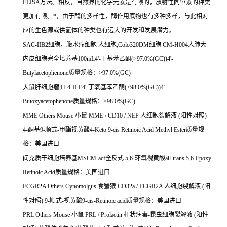
ELISA
方法。相反，自然界的化学元素是有限的，放射性同位素的种类
更加有限。
*
，由于酶的多样性，酶作用底物也有多种多样，与此相对
应的生色源或供氢体的种类也有远大的开发和发展潜力。
SAC-IIB2
细胞，腹水瘤细胞
人细胞
,Colo320DM
细胞
CM-H004
人肺大
内皮细胞完全培养基
100mL4'-
丁基苯乙酮
(>97.0%(GC))4'-
Butylacetophenone
质量规格：
>97.0%(GC)
大鼠肝细胞瘤
;H-4-II-E4'-
丁氧基苯乙酮
(>98.0%(GC))4'-
Butoxyacetophenone
质量规格：
>98.0%(GC)
MME Others Mouse
小鼠
MME / CD10 / NEP
人细胞裂解液
(
阳性对照
)
4-
酮基
9-
顺式
-
甲酯视黄酸
4-Keto 9-cis Retinoic Acid Methyl Ester
质量规
格：美国进口
间充质干细胞培养基
MSCM-acf
全反式
5,6-
环氧视黄酸
all-trans 5,6-Epoxy
Retinoic Acid
质量规格：美国进口
FCGR2A Others Cynomolgus
食蟹猴
CD32a / FCGR2A
人细胞裂解液
(
阳
性对照
) 9-
顺式
-
视黄酸
9-cis-Retinoic acid
质量规格：美国进口
PRL Others Mouse
小鼠
PRL / Prolactin
杆状病毒
-
昆虫细胞裂解液
(
阳性