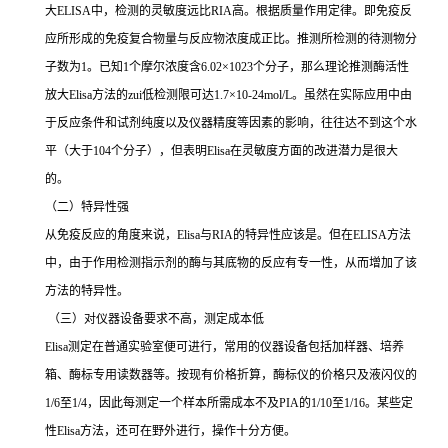
大
ELISA
中，检测的灵敏度远比
RIA
高。根据质量作用定律。即免疫反
应所形成的免疫复合物量与反应物浓度成正比。推测所检测的待测物分
子数为
1
。已知
1
个摩尔浓度含
6.02×1023
个分子，那么理论推测酶活性
放大
Elisa
方法的
zui
低检测限可达
1.7×10-24mol/L
。虽然在实际应用中由
于反应条件和试剂纯度以及仪器精度等因素的影响，往往达不到这个水
平（大于
104
个分子），但表明
Elisa
在灵敏度方面的改进潜力是很大
的。
（二）特异性强
从免疫反应的角度来说，
Elisa
与
RIA
的特异性应该是。但在
ELISA
方法
中，由于作用检测指示剂的酶与其底物的反应有专一性，从而增加了该
方法的特异性。
（三）对仪器设备要求不高，测定成本低
Elisa
测定在普通实验室便可进行，常用的仪器设备包括加样器、培养
箱、酶标专用读数器等。按现有价格折算，酶标仪的价格只及液闪仪的
1/6
至
1/4
，因此每测定一个样本所需成本不及
PIA
的
1/10
至
1/16
。某些定
性
Elisa
方法，还可在野外进行，操作十分方便。