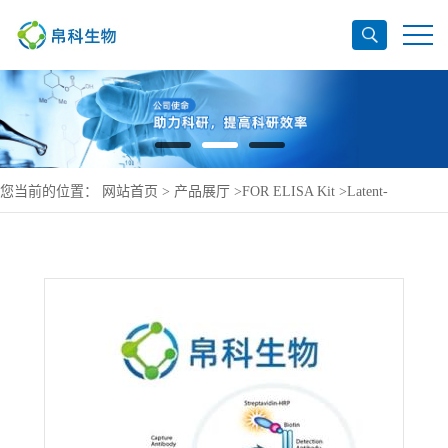
您当前的位置：
网站首页
>
产品展厅
>
FOR ELISA Kit
>
Latent-
transforming growth factor beta-binding protein 2 ELI