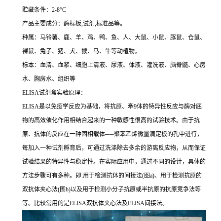
贮藏条件：
2-8°C
产品主要成分：酶标板
,
试剂
,
标准品等。
种属：马铃薯、鹿、羊、鸡、鸭、鱼、人、大鼠、小鼠、豚鼠、仓鼠、
裸鼠、兔子、猪、犬、猴、马、牛等动植物。
标本：血清、血浆、细胞上清液、尿液、体液、灌洗液、脑脊髓、心房
水、胸房水、组织等
ELISA
试剂盒实验原理：
ELISA
是以免疫学反应为基础，将抗原、牽
9
体的特异性反应与酶对底
物的高效催化作用相结合起来的一种敏感性很高的试验技术。由于抗
原、抗体的反应在一种固相载体
──
聚苯乙烯微量滴定板的孔中进行，
每加入一种试剂孵育后，可通过洗涤除去多余的游离反应物，从而保证
试验结果的特异性与稳定性。在实际应用中，通过不同的设计，具体的
方法步骤可有多种。即
:
用于检测抗体的间接法
(
图
a)
、用于检测抗原的
双抗体夹心法
(
图
b)
以及用于检测小分子抗原或半抗原的抗原竞争法等
等。比较常用的是
ELISA
双抗体夹心法及
ELISA
间接法。