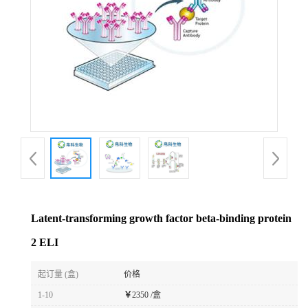
Latent-transforming growth factor beta-binding protein
2 ELI
起订量 (盒)
价格
1-10
￥
2350 /盒