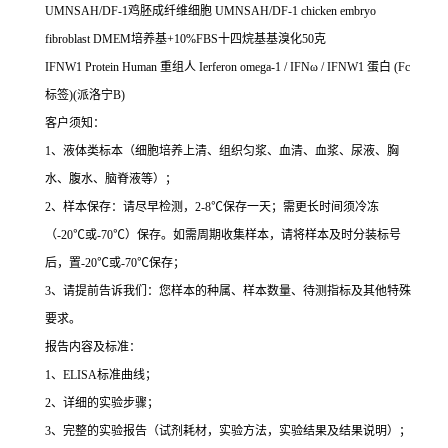
UMNSAH/DF-1
鸡胚成纤维细胞
UMNSAH/DF-1 chicken embryo
fibroblast DMEM
培养基
+10%FBS
十四烷基基溴化
50
克
IFNW1 Protein Human
重组人
Ierferon omega-1 / IFN
ω
/ IFNW1
蛋白
(Fc
标签
)(
派洛宁
B)
客户须知：
1
、液体类标本（细胞培养上清、组织匀浆、血清、血浆、尿液、胸
水、腹水、脑脊液等）；
2
、样本保存：请尽早检测，
2-8
℃
保存一天；需更长时间须冷冻
（
-20
℃
或
-70
℃
）保存。如需周期收集样本，请将样本及时分装标号
后，置
-20
℃
或
-70
℃
保存；
3
、请提前告诉我们：您样本的种属、样本数量、待测指标及其他特殊
要求。
报告内容及标准：
1
、
ELISA
标准曲线；
2
、详细的实验步骤；
3
、完整的实验报告（试剂耗材，实验方法，实验结果及结果说明）；