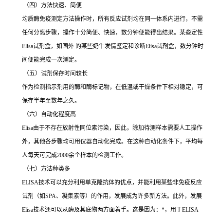
（四）方法快速、简便
均质酶免疫测定方法操作时，所有反应试剂均在同一体系内进行，不需
任何分离步骤，操作十分简便、快速，数分钟便能得出结果。某些定性
Elisa
试剂盒，如国外 的某些奶牛发情鉴定和诊断
Elisa
试剂盒，数分钟时
间便能完成一次测定。
（五）试剂保存时间较长
作为检测指示剂用的酶和酶标记物，在低温或干燥条件下相对稳定，可
保存半年至数年之久。
（六）自动化程度高
Elisa
由于不存在放射性同位素污染，因此，除加待测样本需要人工操作
外，其他各步骤均可用仪器自动化完成。在这种自动化条件下，平均每
人每天可完成
2000
余个样本的检测工作。
（七）方法种类多
ELISA
技术可以充分利用单克隆抗体的优点，并能利用某些非免疫反应
试剂（如
SPA
、凝集素等）的作用，发展成为许多新方法。此外，发展
Elisa
技术还可以从酶及其底物两方面着手。这是因为：
*
，用于
ELISA