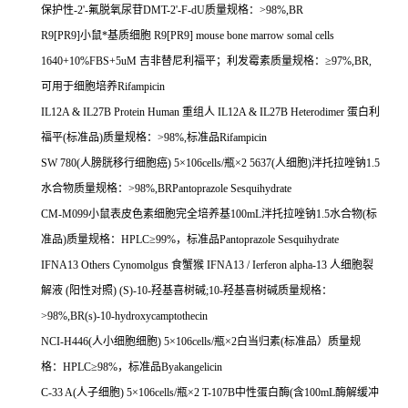
保护性
-2'-
氟脱氧尿苷
DMT-2'-F-dU
质量规格：
>98%,BR
R9[PR9]
小鼠*基质细胞
R9[PR9] mouse bone marrow somal cells
1640+10%FBS+5uM
吉非替尼利福平；利发霉素质量规格：≥
97%,BR,
可用于细胞培养
Rifampicin
IL12A & IL27B Protein Human
重组人
IL12A & IL27B Heterodimer
蛋白利
福平
(
标准品
)
质量规格：
>98%,
标准品
Rifampicin
SW 780(
人膀胱移行细胞癌
) 5
×
106cells/
瓶×
2 5637(
人细胞
)
泮托拉唑钠
1.5
水合物质量规格：
>98%,BRPantoprazole Sesquihydrate
CM-M099
小鼠表皮色素细胞完全培养基
100mL
泮托拉唑钠
1.5
水合物
(
标
准品
)
质量规格：
HPLC
≥
99%
，标准品
Pantoprazole Sesquihydrate
IFNA13 Others Cynomolgus
食蟹猴
IFNA13 / Ierferon alpha-13
人细胞裂
解液
(
阳性对照
) (S)-10-
羟基喜树碱
;10-
羟基喜树碱质量规格：
>98%,BR(s)-10-hydroxycamptothecin
NCI-H446(
人小细胞细胞
) 5
×
106cells/
瓶×
2
白当归素
(
标准品）质量规
格：
HPLC
≥
98%
，标准品
Byakangelicin
C-33 A(
人子细胞
) 5×106cells/
瓶×
2 T-107B
中性蛋白酶
(
含
100mL
酶解缓冲