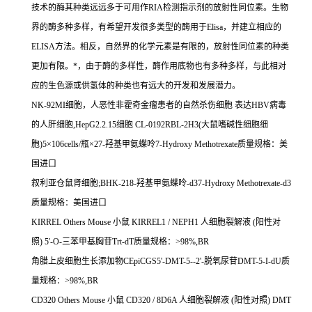
技术的酶其种类远远多于可用作
RIA
检测指示剂的放射性同位素。生物
界的酶多种多样，有希望开发很多类型的酶用于
Elisa
，并建立相应的
ELISA
方法。相反，自然界的化学元素是有限的，放射性同位素的种类
更加有限。
*
，由于酶的多样性，酶作用底物也有多种多样，与此相对
应的生色源或供氢体的种类也有远大的开发和发展潜力。
NK-92MI
细胞，人恶性非霍奇金瘤患者的自然杀伤细胞
表达
HBV
病毒
的人肝细胞
,HepG2.2.15
细胞
CL-0192RBL-2H3(
大鼠嗜碱性细胞细
胞
)5
×
106cells/
瓶×
27-
羟基甲氨蝶呤
7-Hydroxy Methotrexate
质量规格：美
国进口
叙利亚仓鼠肾细胞
;BHK-218-
羟基甲氨蝶呤
-d37-Hydroxy Methotrexate-d3
质量规格：美国进口
KIRREL Others Mouse
小鼠
KIRREL1 / NEPH1
人细胞裂解液
(
阳性对
照
) 5'-O-
三苯甲基胸苷
Trt-dT
质量规格：
>98%,BR
角腊上皮细胞生长添加物
CEpiCGS5'-DMT-5--2'-
脱氧尿苷
DMT-5-I-dU
质
量规格：
>98%,BR
CD320 Others Mouse
小鼠
CD320 / 8D6A
人细胞裂解液
(
阳性对照
) DMT