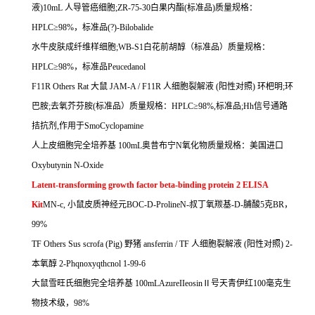
液
)10mL
人导管癌细胞
;ZR-75-30
白果内酯
(
标准品
)
质量规格：
HPLC
≥
98%
，标准品
(?)-Bilobalide
水牛皮肤成纤维样细胞
;WB-S1
白花前胡醇（标准品）质量规格：
HPLC
≥
98%
，标准品
Peucedanol
F11R Others Rat
大鼠
JAM-A / F11R
人细胞裂解液
(
阳性对照
)
环杷明
;
环
巴胺
;
去氧芥芬胺
(
标准品）质量规格：
HPLC
≥
98%,
标准品
;Hh
信号通路
拮抗剂
,
作用于
SmoCyclopamine
人上皮细胞完全培养基
100mL
奥昔布宁
N
氧化物质量规格：美国进口
Oxybutynin N-Oxide
Latent-transforming growth factor beta-binding protein 2 ELISA
Kit
MN-c,
小鼠皮质神经元
BOC-D-ProlineN-
叔丁氧羰基
-D-
脯酸
5
克
BR
，
99%
TF Others Sus scrofa (Pig)
野猪
ansferrin / TF
人细胞裂解液
(
阳性对照
) 2-
本氧醇
2-Phqnoxyqthcnol 1-99-6
大鼠雪旺氏细胞完全培养基
100mLAzureIIeosin
Ⅱ号天青伊红
100
毫克生
物技术级，
98%