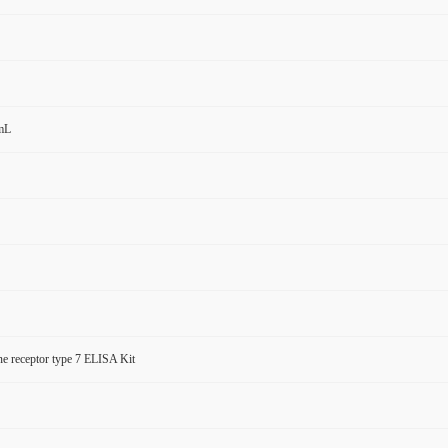
mL
e receptor type 7 ELISA Kit