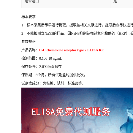
是否进口
是
标本要求
1
．标本采集后尽早进行提取，提取按相关文献进行，提取后应尽快进
2
．不能检测含
NaN3
的样品，因
NaN3
抑制辣根过氧化物酶的（
HRP
）活
参数规格
产品名称：
C-C chemokine receptor type 7 ELISA Kit
检测范围：
0.156-10 ng/mL
保存条件：
2-8
℃
低温保存
保质期：
6
个月，所有试剂盒均提供批次。
试剂盒成分：酶标板，试剂，标准品等。