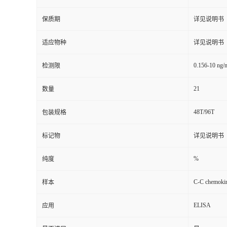
保质期
详见说明书
适应物种
详见说明书
0.156-10 ng/
检测限
21
数量
48T/96T
包装规格
标记物
详见说明书
%
纯度
C-C chemokin
样本
ELISA
应用