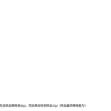
先加样品稀释液
40μl
，然后再加待测样品
10μl
（样品最终稀释度为
5