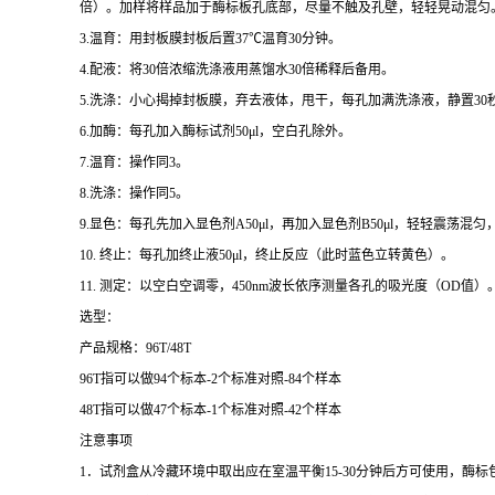
倍）。加样将样品加于酶标板孔底部，尽量不触及孔壁，轻轻晃动混匀
3.
温育：用封板膜封板后置
37
℃
温育
30
分钟。
4.
配液：将
30
倍浓缩洗涤液用蒸馏水
30
倍稀释后备用。
5.
洗涤：小心揭掉封板膜，弃去液体，甩干，每孔加满洗涤液，静置
30
6.
加酶：每孔加入酶标试剂
50μl
，空白孔除外。
7.
温育：操作同
3
。
8.
洗涤：操作同
5
。
9.
显色：每孔先加入显色剂
A50μl
，再加入显色剂
B50μl
，轻轻震荡混匀
10.
终止：每孔加终止液
50μl
，终止反应（此时蓝色立转黄色）。
11.
测定：以空白空调零，
450nm
波长依序测量各孔的吸光度（
OD
值）
选型：
产品规格：
96T/48T
96T
指可以做
94
个标本
-2
个标准对照
-84
个样本
48T
指可以做
47
个标本
-1
个标准对照
-42
个样本
注意事项
1
．试剂盒从冷藏环境中取出应在室温平衡
15-30
分钟后方可使用，酶标