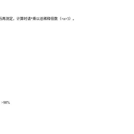
后再测定，计算时请
*
乘以总稀释倍数（
×n×5
）。
：
>98%