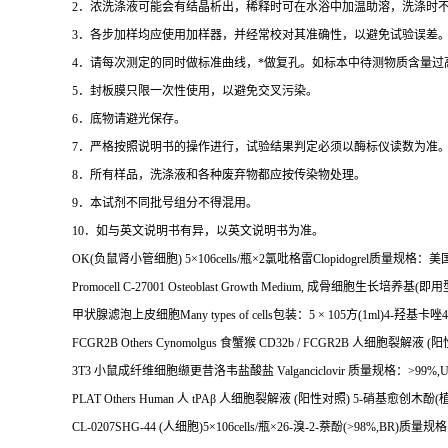
2
．浓洗涤液可能会有结晶析出，稀释时可在水浴中加温助溶，洗涤时
3
．各步加样均应使用加样器，并经常校对其准确性，以避免试验误差
4
．请每次测定的同时做标准曲线，
*
做复孔。如标本中待测物质含量过
5
．封板膜只限一次性使用，以避免交叉污染。
6
．底物请避光保存。
7
．严格按照说明书的操作进行，试验结果判定必须以酶标仪读数为准
8
．所有样品，洗涤液和各种废弃物都应按传染物处理。
9
．本试剂不同批号组分不得混用。
10
．如与英文说明书有异，以英文说明书为准。
OK(
负鼠肾小管细胞
) 5
×
106cells/
瓶×
2
氯吡格雷
Clopidogrel
质量规格：美
Promocell C-27001 Osteoblast Growth Medium,
成骨细胞生长培养基
(
即用
甲状腺滤泡上皮细胞
Many types of cells
包装：
5
×
105
方
(1ml)4-
羟基卡唑
4
FCGR2B Others Cynomolgus
食蟹猴
CD32b / FCGR2B
人细胞裂解液
(
阳
3T3
小鼠成纤维细胞缬更昔洛韦盐酸盐
Valganciclovir
质量规格：
>99%,
PLAT Others Human
人
tPA
β
人细胞裂解液
(
阳性对照
) 5-
硝基愈创木酚
(
CL-0207SHG-44 (
人细胞
)5
×
106cells/
瓶×
26-
溴
-2-
萘酚
(>98%,BR)
质量规格