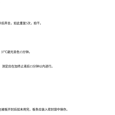
。
秒后弃去，如此重复
5
次，拍干。
，
37
℃
避光显色
15
分钟。
。
测定应在加终止液后
15
分钟以内进行。
包被板开封后如未用完，板条应装入密封袋中保存。