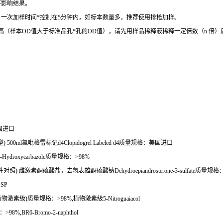
不影响结果。
。一次加样时间
*
控制在
5
分钟内，如标本数量多，推荐使用排枪加样。
高（样本
OD
值大于标准品孔
*
孔的
OD
值），请先用样品稀释液稀释一定倍数（
n
倍）
。
国进口
型
) 500ml
氯吡格雷标记
d4Clopidogrel Labeled d4
质量规格：美国进口
-Hydroxycarbazole
质量规格：
>98%
性对照
)
雌激素酮硫酸盐，去氢表雄酮硫酸钠
Dehydroepiandrosterone-3-sulfate
质量规格
USP
植物激素级
)
质量规格：
>98%,
植物激素级
5-Nitroguaiacol
：
>98%,BR6-Bromo-2-naphthol