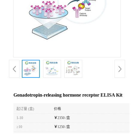
Gonadotropin-releasing hormone receptor ELISA Kit
起订量 (盒)
价格
1-10
￥
2350 /盒
≥10
￥
1250 /盒