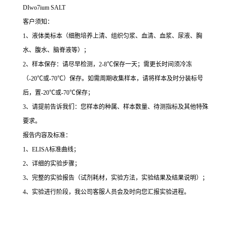
DIwo7ium SALT
客户须知：
1
、液体类标本（细胞培养上清、组织匀浆、血清、血浆、尿液、胸
水、腹水、脑脊液等）；
2
、样本保存：请尽早检测，
2-8
℃
保存一天；需更长时间须冷冻
（
-20
℃
或
-70
℃
）保存。如需周期收集样本，请将样本及时分装标号
后，置
-20
℃
或
-70
℃
保存；
3
、请提前告诉我们：您样本的种属、样本数量、待测指标及其他特殊
要求。
报告内容及标准：
1
、
ELISA
标准曲线；
2
、详细的实验步骤；
3
、完整的实验报告（试剂耗材，实验方法，实验结果及结果说明）；
4
、实验进行阶段，我公司客服人员会及时向您汇报实验进程。