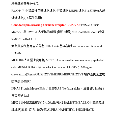
培养基
25
毫升
2
～
8
℃
Raw264.7,
小鼠单核巨噬细胞细胞
牛肾细胞
,MDBK
细胞
Hs 578Bst(
人成
纤维细胞
)(D-
基半乳糖
)
Gonadotropin-releasing hormone receptor ELISA Kit
TWSG1 Others
Mouse
小鼠
TWSG1
人细胞裂解液
(
阳性对照
) MEGA-10MEGA-10
超级
5G85261-20-7COLD
大鼠脑膜细胞完全培养基
100mL2-
安基
-4-
羧醋
2-cminoisonicotinic ccid
1336-8-
MCF 10A
人正常上皮细胞
MCF 10A of normal human mammary epithelial
cells MEGM Bullet Kit(Clonetics Corparation CC-3150)+100ng/ml
choleratoxin(Sigma C8052)2XYTMEDIUMBROTH2XYT
培养基肉汤生物
技术级
100GRT
IFNA4 Protein Mouse
重组小鼠
IFNA4 / Ierferon alpha-4
蛋白
(Fc
标签
)
苄
青霉素钠
1
公斤
MPC-11(
小鼠浆细胞瘤
) 5
×
106cells/
瓶×
2 BALB/3T3(BALB/C
小鼠胚成纤
维细胞
)2183-17-71-1
酸钠盐
ALPHA-NAPHTHYL PHOSPHATE