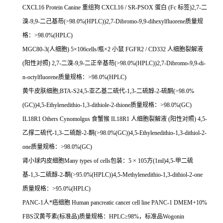
CXCL16 Protein Canine
重组狗
CXCL16 / SR-PSOX
蛋白
(Fc
标签
)2,7-
二
溴
-9,9-
二己基芴
(>98.0%(HPLC))2,7-Dibromo-9,9-dihexylfluorene
质量规
格：
>98.0%(HPLC)
MGC80-3(
人细胞
) 5
×
106cells/
瓶×
2
小鼠
FGFR2 / CD332
人细胞裂解液
(
阳性对照
) 2,7-
二溴
-9,9-
二正辛基芴
(>98.0%(HPLC))2,7-Dibromo-9,9-di-
n-octylfluorene
质量规格：
>98.0%(HPLC)
黄牛皮肤细胞
;BTA-S24,5-
亚乙基二硫代
-1,3-
二硫醇
-2-
硫酮
(>98.0%
(GC))4,5-Ethylenedithio-1,3-dithiole-2-thione
质量规格：
>98.0%(GC)
IL18R1 Others Cynomolgus
食蟹猴
IL18R1
人细胞裂解液
(
阳性对照
) 4,5-
乙撑二硫代
-1,3-
二硫酚
-2-
酮
(>98.0%(GC))4,5-Ethylenedithio-1,3-dithiol-2-
one
质量规格：
>98.0%(GC)
肾小球内皮细胞
Many types of cells
包装：
5
×
105
方
(1ml)4,5-
甲二硫
基
-1,3-
二硫醇
-2-
酮
(>95.0%(HPLC))4,5-Methylenedithio-1,3-dithiol-2-one
质量规格：
>95.0%(HPLC)
PANC-1
人*癌细胞
Human pancreatic cancer cell line PANC-1 DMEM+10%
FBS
汉黄芩素
(
标准品
)
质量规格：
HPLC
≥
98%
，标准品
Wogonin