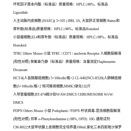
坏死因子蒿本内酯（标准品）质量规格：
HPLC
≥
98%
，标准品
Ligustilide
人主动脉内皮细胞
(HAEC)( 5
×
105 ) BRL 3A,
大鼠肝正常细胞
Rattus
和
厚朴酚
(
标准品
)
质量规格：
HPLC
≥
98%
，标准品
Honokiol
小鼠瘤细胞
;EL4
和厚朴酚（标准品）质量规格：
HPLC
≥
98%
，标准品
Honokiol
TFRC Others Mouse
小鼠
TFRC / CD71 / ansferrin Receptor
人细胞裂解液
(
阳性对照
)
癸氟奋乃静（标准品）质量规格：含量测定
Fluphenazine
Decanoate
HCT-8(
人盲肠腺癌细胞
) 5
×
106cells/
瓶×
2 CL-0402NCI-H520(
人肺鳞癌细
胞
)5
×
106cells/
瓶×
2
恒河猴肾细胞
;MMK3
录化
1
公斤
人导管瘤细胞
;BT-474
姆沙伯
W/AW-DMCS CHROMOSORB W/cW-
DMCS
PDPN Others Mouse
小鼠
Podoplanin / PDPN
杆状病毒
-
昆虫细胞裂解液
(
阳性对照
)
邻苯
o-Phenylenediamine (
≥
98%, OPD) 10G
通用试剂
CM-R022
大鼠甲状腺上皮细胞完全培养基
100mL
录化三本四氮唑沙保罗