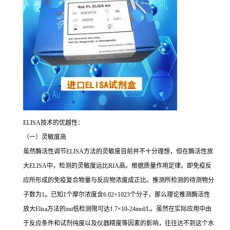
ELISA
技术的优越性：
（一）灵敏度高
虽然酶活性调节
ELISA
方法的灵敏度目前并不十分理想，但在酶活性放
大
ELISA
中，检测的灵敏度远比
RIA
高。根据质量作用定律。即免疫反
应所形成的免疫复合物量与反应物浓度成正比。推测所检测的待测物分
子数为
1
。已知
1
个摩尔浓度含
6.02×1023
个分子，那么理论推测酶活性
放大
Elisa
方法的
zui
低检测限可达
1.7×10-24mol/L
。虽然在实际应用中由
于反应条件和试剂纯度以及仪器精度等因素的影响，往往达不到这个水