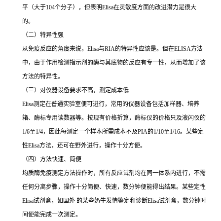
平（大于
104
个分子），但表明
Elisa
在灵敏度方面的改进潜力是很大
的。
（二）特异性强
从免疫反应的角度来说，
Elisa
与
RIA
的特异性应该是。但在
ELISA
方法
中，由于作用检测指示剂的酶与其底物的反应有专一性，从而增加了该
方法的特异性。
（三）对仪器设备要求不高，测定成本低
Elisa
测定在普通实验室便可进行，常用的仪器设备包括加样器、培养
箱、酶标专用读数器等。按现有价格折算，酶标仪的价格只及液闪仪的
1/6
至
1/4
，因此每测定一个样本所需成本不及
PIA
的
1/10
至
1/16
。某些定
性
Elisa
方法，还可在野外进行，操作十分方便。
（四）方法快速、简便
均质酶免疫测定方法操作时，所有反应试剂均在同一体系内进行，不需
任何分离步骤，操作十分简便、快速，数分钟便能得出结果。某些定性
Elisa
试剂盒，如国外 的某些奶牛发情鉴定和诊断
Elisa
试剂盒，数分钟时
间便能完成一次测定。