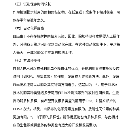
（五）试剂保存时间较长
作为检测指示剂用的酶和酶标记物，在低温或干燥条件下相对稳定，可
保存半年至数年之久。
（六）自动化程度高
Elisa
由于不存在放射性同位素污染，因此，除加待测样本需要人工操作
外，其他各步骤均可用仪器自动化完成。在这种自动化条件下，平均每
人每天可完成
2000
余个样本的检测工作。
（七）方法种类多
ELISA
技术可以充分利用单克隆抗体的优点，并能利用某些非免疫反应
试剂（如
SPA
、凝集素等）的作用，发展成为许多新方法。此外，发展
Elisa
技术还可以从酶及其底物两方面着手。这是因为：
*
，用于
ELISA
技术的酶其种类远远多于可用作
RIA
检测指示剂的放射性同位素。生物
界的酶多种多样，有希望开发很多类型的酶用于
Elisa
，并建立相应的
ELISA
方法。相反，自然界的化学元素是有限的，放射性同位素的种类
更加有限。
*
，由于酶的多样性，酶作用底物也有多种多样，与此相对
应的生色源或供氢体的种类也有远大的开发和发展潜力。