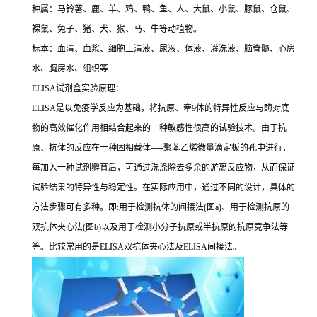
种属：马铃薯、鹿、羊、鸡、鸭、鱼、人、大鼠、小鼠、豚鼠、仓鼠、
裸鼠、兔子、猪、犬、猴、马、牛等动植物。
标本：血清、血浆、细胞上清液、尿液、体液、灌洗液、脑脊髓、心房
水、胸房水、组织等
ELISA
试剂盒实验原理：
ELISA
是以免疫学反应为基础，将抗原、牽
9
体的特异性反应与酶对底
物的高效催化作用相结合起来的一种敏感性很高的试验技术。由于抗
原、抗体的反应在一种固相载体
──
聚苯乙烯微量滴定板的孔中进行，
每加入一种试剂孵育后，可通过洗涤除去多余的游离反应物，从而保证
试验结果的特异性与稳定性。在实际应用中，通过不同的设计，具体的
方法步骤可有多种。即
:
用于检测抗体的间接法
(
图
a)
、用于检测抗原的
双抗体夹心法
(
图
b)
以及用于检测小分子抗原或半抗原的抗原竞争法等
等。比较常用的是
ELISA
双抗体夹心法及
ELISA
间接法。