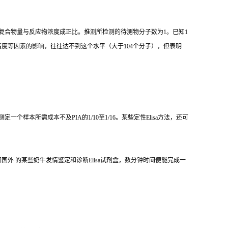
复合物量与反应物浓度成正比。推测所检测的待测物分子数为
1
。已知
1
精度等因素的影响，往往达不到这个水平（大于
104
个分子），但表明
测定一个样本所需成本不及
PIA
的
1/10
至
1/16
。某些定性
Elisa
方法，还可
如国外 的某些奶牛发情鉴定和诊断
Elisa
试剂盒，数分钟时间便能完成一