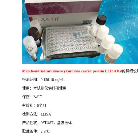
Mitochondrial carnitine/acylcarnitine carrier protein ELISA Kit
的详细说
检测范围：
0.156-10 ng/mL
使用：本试剂仅供科研使用
保存：
2-8
℃
有效期：
6
个月
检测方法：
ELISA
产品性状：
96T/48T
，盒装液体
贮藏条件：
2-8°C