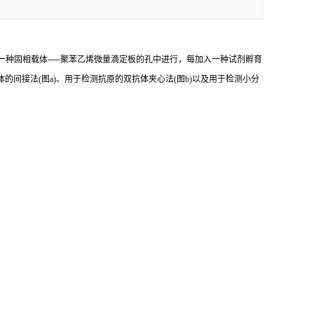
一种固相载体
──
聚苯乙烯微量滴定板的孔中进行，每加入一种试剂孵育
体的间接法
(
图
a)
、用于检测抗原的双抗体夹心法
(
图
b)
以及用于检测小分