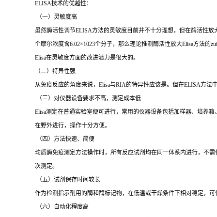
ELISA
技术的优越性：
（一）灵敏度高
虽然酶活性调节
ELISA
方法的灵敏度目前并不十分理想，但在酶活性放
个摩尔浓度含
6.02×1023
个分子，那么理论推测酶活性放大
Elisa
方法的
zu
Elisa
在灵敏度方面的改进潜力是很大的。
（二）特异性强
从免疫反应的角度来说，
Elisa
与
RIA
的特异性应该是。但在
ELISA
方法
（三）对仪器设备要求不高，测定成本低
Elisa
测定在普通实验室便可进行，常用的仪器设备包括加样器、培养箱
在野外进行，操作十分方便。
（四）方法快速、简便
均质酶免疫测定方法操作时，所有反应试剂均在同一体系内进行，不需
次测定。
（五）试剂保存时间较长
作为检测指示剂用的酶和酶标记物，在低温或干燥条件下相对稳定，可
（六）自动化程度高