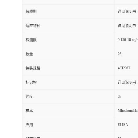
保质期
详见说明书
适应物种
详见说明书
0.156-10 ng/
检测限
26
数量
48T/96T
包装规格
标记物
详见说明书
%
纯度
Mitochondrial 
样本
ELISA
应用