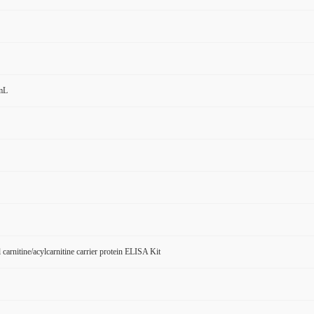
mL
carnitine/acylcarnitine carrier protein ELISA Kit