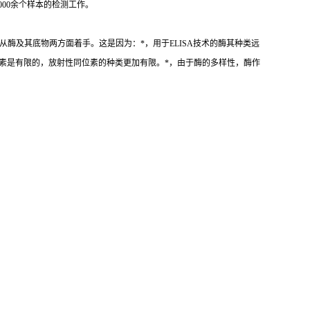
000
余个样本的检测工作。
从酶及其底物两方面着手。这是因为：
*
，用于
ELISA
技术的酶其种类远
素是有限的，放射性同位素的种类更加有限。
*
，由于酶的多样性，酶作
；