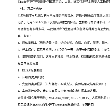
Elisa
由于不存在放射性同位素污染，因此，除加待测样本需要人工操作
（七）方法种类多
ELISA
技术可以充分利用单克隆抗体的优点，并能利用某些非免疫反应
远多于可用作
RIA
检测指示剂的放射性同位素。生物界的酶多种多样，
用底物也有多种多样，与此相对应的生色源或供氢体的种类也有远大的
客户须知：
1
、液体类标本（细胞培养上清、组织匀浆、血清、血浆、尿液、胸水
2
、样本保存：请尽早检测，
2-8
℃
保存一天；需更长时间须冷冻（
-20
℃
3
、请提前告诉我们：您样本的种属、样本数量、待测指标及其他特殊
报告内容及标准：
1
、
ELISA
标准曲线；
2
、详细的实验步骤；
3
、完整的实验报告（试剂耗材，实验方法，实验结果及结果说明）；
4
、实验进行阶段，我公司客服人员会及时向您汇报实验进程。
大鼠间*间充质干细胞
(RMSC-bm)(5
×
105) MCF-7 [MCF7],
人癌细胞系
H
家兔肾细胞
;RABK3
罗沙替丁
Roxatidine
质量规格：美国进口