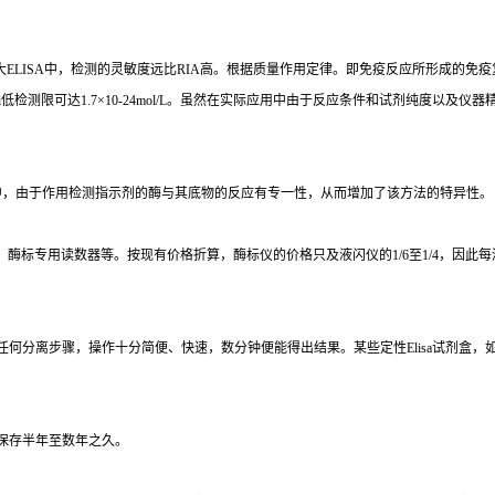
大
ELISA
中，检测的灵敏度远比
RIA
高。根据质量作用定律。即免疫反应所形成的免疫
i
低检测限可达
1.7×10-24mol/L
。虽然在实际应用中由于反应条件和试剂纯度以及仪器
中，由于作用检测指示剂的酶与其底物的反应有专一性，从而增加了该方法的特异性。
、酶标专用读数器等。按现有价格折算，酶标仪的价格只及液闪仪的
1/6
至
1/4
，因此每
任何分离步骤，操作十分简便、快速，数分钟便能得出结果。某些定性
Elisa
试剂盒，
保存半年至数年之久。