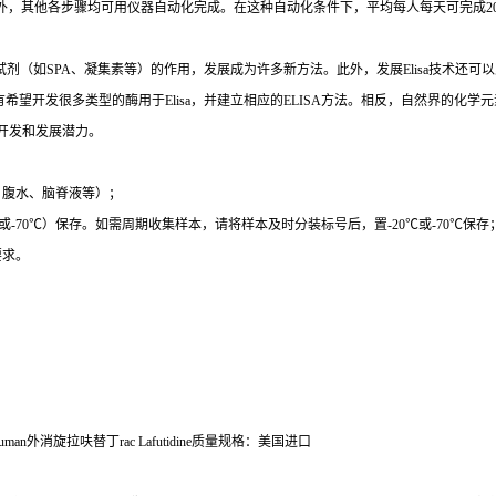
外，其他各步骤均可用仪器自动化完成。在这种自动化条件下，平均每人每天可完成
2
试剂（如
SPA
、凝集素等）的作用，发展成为许多新方法。此外，发展
Elisa
技术还可以
有希望开发很多类型的酶用于
Elisa
，并建立相应的
ELISA
方法。相反，自然界的化学元
开发和发展潜力。
、腹水、脑脊液等）；
或
-70
℃
）保存。如需周期收集样本，请将样本及时分装标号后，置
-20
℃
或
-70
℃
保存
要求。
uman
外消旋拉呋替丁
rac Lafutidine
质量规格：美国进口