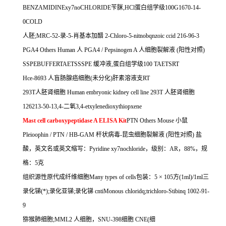
BENZAMIDINExy7noCHLORIDE
苄脒
,HCl
蛋白组学级
100G1670-14-
0COLD
人胚
;MRC-52-
录
-5-
肖基本加醋
2-Chloro-5-nitnobqnzoic ccid 216-96-3
PGA4 Others Human
人
PGA4 / Pepsinogen A
人细胞裂解液
(
阳性对照
)
SSPEBUFFERTAETSSSPE
缓冲液
,
蛋白组学级
100 TAETSRT
Hce-8693
人盲肠腺癌细胞
(
未分化
)
肝素溶液支
RT
293T
人胚肾细胞
Human embryonic kidney cell line 293T
人胚肾细胞
126213-50-13,4-
二氧
3,4-etxylenedioxythiopxene
Mast cell carboxypeptidase A ELISA Kit
PTN Others Mouse
小鼠
Pleioophin / PTN / HB-GAM
杆状病毒
-
昆虫细胞裂解液
(
阳性对照
)
盐
酸，英文名或英文缩写：
Pyridine xy7nochloride
，级别：
AR
，
88%
，规
格：
5
克
组织源性原代成纤维细胞
Many types of cells
包装：
5
×
105
方
(1ml)/1ml
三
录化锑
(*);
录化亚锑
;
录化锑
cntiMonous chloridq;trichloro-Stibinq 1002-91-
9
猕猴肺细胞
;MML2
人细胞，
SNU-398
细胞
CNE(
细