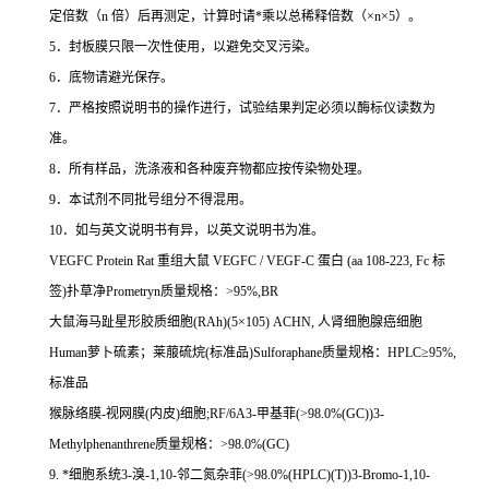
定倍数（
n
倍）后再测定，计算时请
*
乘以总稀释倍数（
×n×5
）。
5
．封板膜只限一次性使用，以避免交叉污染。
6
．底物请避光保存。
7
．严格按照说明书的操作进行，试验结果判定必须以酶标仪读数为
准。
8
．所有样品，洗涤液和各种废弃物都应按传染物处理。
9
．本试剂不同批号组分不得混用。
10
．如与英文说明书有异，以英文说明书为准。
VEGFC Protein Rat
重组大鼠
VEGFC / VEGF-C
蛋白
(aa 108-223, Fc
标
签
)
扑草净
Prometryn
质量规格：
>95%,BR
大鼠海马趾星形胶质细胞
(RAh)(5
×
105) ACHN,
人肾细胞腺癌细胞
Human
萝卜硫素；莱菔硫烷
(
标准品
)Sulforaphane
质量规格：
HPLC
≥
95%,
标准品
猴脉络膜
-
视网膜
(
内皮
)
细胞
;RF/6A3-
甲基菲
(>98.0%(GC))3-
Methylphenanthrene
质量规格：
>98.0%(GC)
9.
*细胞系统
3-
溴
-1,10-
邻二氮杂菲
(>98.0%(HPLC)(T))3-Bromo-1,10-