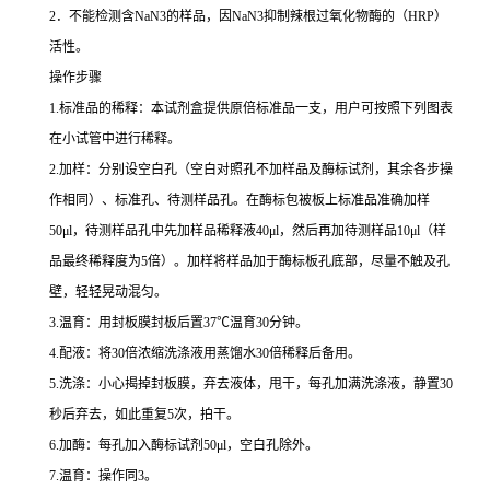
2
．不能检测含
NaN3
的样品，因
NaN3
抑制辣根过氧化物酶的（
HRP
）
活性。
操作步骤
1.
标准品的稀释：本试剂盒提供原倍标准品一支，用户可按照下列图表
在小试管中进行稀释。
2.
加样：分别设空白孔（空白对照孔不加样品及酶标试剂，其余各步操
作相同）、标准孔、待测样品孔。在酶标包被板上标准品准确加样
50μl
，待测样品孔中先加样品稀释液
40μl
，然后再加待测样品
10μl
（样
品最终稀释度为
5
倍）。加样将样品加于酶标板孔底部，尽量不触及孔
壁，轻轻晃动混匀。
3.
温育：用封板膜封板后置
37
℃
温育
30
分钟。
4.
配液：将
30
倍浓缩洗涤液用蒸馏水
30
倍稀释后备用。
5.
洗涤：小心揭掉封板膜，弃去液体，甩干，每孔加满洗涤液，静置
30
秒后弃去，如此重复
5
次，拍干。
6.
加酶：每孔加入酶标试剂
50μl
，空白孔除外。
7.
温育：操作同
3
。