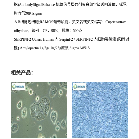
胞
)AntibodySignalEnhancer
抗体信号增强剂蛋白组学级透明液体，摇晃
时有气泡
RTsigma
人
B
细胞瘤细胞
;RAMOS
葡萄酸铜，英文名或英文缩写：
Cupric tartrate
trihydrate
，级别：
CP
，
98%
，规格：
500
克
SERPINF2 Others Human
人
SerpinF2 / SERPINF2
人细胞裂解液
(
阳性对
照
) Amylopectin 1g/5g/10g/25g
原装
Sigma A8515
相关产品：