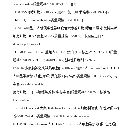
phenanthroline
质量规格：
>98.0%(HPLC)(T)
CL-0219ST(
猪细胞
)5
×
106cells/
瓶×
25-
氯
-1,10-
菲咯啉
(>98.0%(T))5-
Chloro-1,10-phenanthroline
质量规格：
>98.0%(T)
OCM-1A
细胞，人低侵袭性脉络膜色素素瘤细胞
绿色木霉
小鼠树突状
细胞细胞
;DCS2-
氨基环乙醇质量规格：
>98%,
日本原装进口
2-
Aminocyclohexanol
CCL28 Protein Human
重组人
CCL28
蛋白
(His
标签
)Y-27632.2HCl
质量
规格：
>98%,ROCK1(p160ROCK)
选择性抑制剂
Y27632
LM/TK(
小鼠胸腺激酶缺陷细胞
) 5
×
106cells/
瓶×
2
人
Cardioophin-1 / CTF1
人细胞裂解液
(
阳性对照
)
灵芝酸
A(
标准品
)
质量规格：
HPLC
≥
95%
，标
准品
Ganoderic acid A
猪肾细胞
;PK(15)
蝙蝠葛苏林碱
(
标准品
)
质量规格：≥
96%
，标准品
Daurisoline
TGFB1 Others Rat
大鼠
TGF-beta 1 / TGFB1
人细胞裂解液
(
阳性对照
)
硒
吩
(>98.0%(GC))
质量规格：
>98.0%(GC)Selenophene
FCGR2B Others Human
人
CD32b / FCGR2B
人细胞裂解液
(
阳性对照
)