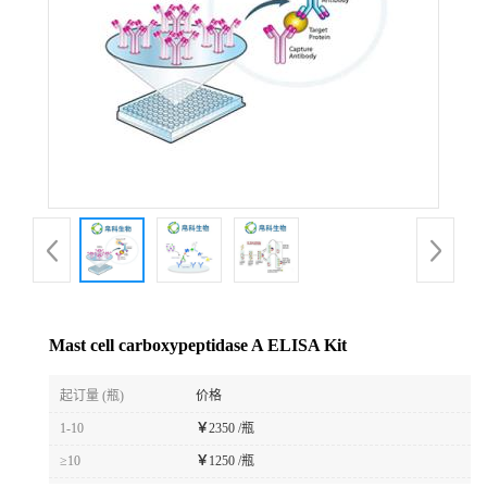
Mast cell carboxypeptidase A ELISA Kit
起订量 (瓶)
价格
1-10
￥
2350 /瓶
≥10
￥
1250 /瓶