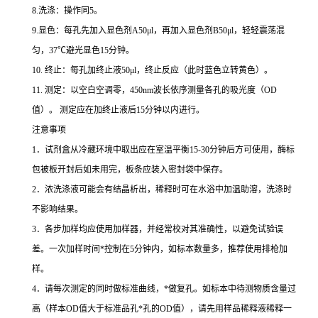
8.
洗涤：操作同
5
。
9.
显色：每孔先加入显色剂
A50μl
，再加入显色剂
B50μl
，轻轻震荡混
匀，
37
℃
避光显色
15
分钟。
10.
终止：每孔加终止液
50μl
，终止反应（此时蓝色立转黄色）。
11.
测定：以空白空调零，
450nm
波长依序测量各孔的吸光度（
OD
值）。
测定应在加终止液后
15
分钟以内进行。
注意事项
1
．试剂盒从冷藏环境中取出应在室温平衡
15-30
分钟后方可使用，酶标
包被板开封后如未用完，板条应装入密封袋中保存。
2
．浓洗涤液可能会有结晶析出，稀释时可在水浴中加温助溶，洗涤时
不影响结果。
3
．各步加样均应使用加样器，并经常校对其准确性，以避免试验误
差。一次加样时间
*
控制在
5
分钟内，如标本数量多，推荐使用排枪加
样。
4
．请每次测定的同时做标准曲线，
*
做复孔。如标本中待测物质含量过
高（样本
OD
值大于标准品孔
*
孔的
OD
值），请先用样品稀释液稀释一