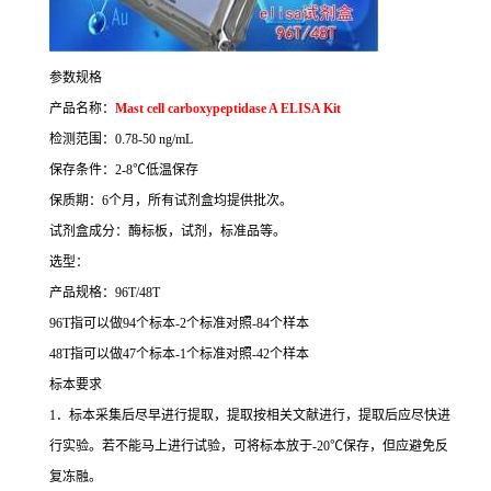
参数规格
产品名称：
Mast cell carboxypeptidase A ELISA Kit
检测范围：
0.78-50 ng/mL
保存条件：
2-8
℃
低温保存
保质期：
6
个月，所有试剂盒均提供批次。
试剂盒成分：酶标板，试剂，标准品等。
选型：
产品规格：
96T/48T
96T
指可以做
94
个标本
-2
个标准对照
-84
个样本
48T
指可以做
47
个标本
-1
个标准对照
-42
个样本
标本要求
1
．标本采集后尽早进行提取，提取按相关文献进行，提取后应尽快进
行实验。若不能马上进行试验，可将标本放于
-20
℃
保存，但应避免反
复冻融。