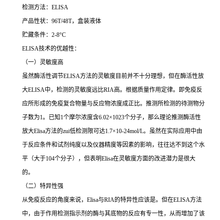
检测方法：
ELISA
产品性状：
96T/48T
，盒装液体
贮藏条件：
2-8°C
ELISA
技术的优越性：
（一）灵敏度高
虽然酶活性调节
ELISA
方法的灵敏度目前并不十分理想，但在酶活性放
大
ELISA
中，检测的灵敏度远比
RIA
高。根据质量作用定律。即免疫反
应所形成的免疫复合物量与反应物浓度成正比。推测所检测的待测物分
子数为
1
。已知
1
个摩尔浓度含
6.02×1023
个分子，那么理论推测酶活性
放大
Elisa
方法的
zui
低检测限可达
1.7×10-24mol/L
。虽然在实际应用中由
于反应条件和试剂纯度以及仪器精度等因素的影响，往往达不到这个水
平（大于
104
个分子），但表明
Elisa
在灵敏度方面的改进潜力是很大
的。
（二）特异性强
从免疫反应的角度来说，
Elisa
与
RIA
的特异性应该是。但在
ELISA
方法
中，由于作用检测指示剂的酶与其底物的反应有专一性，从而增加了该