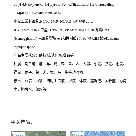
qthyl-4,9-dixy7noxy-1H-pyrcno[3',4':6,7]indolizino[1,2-b]inoneolinq-
3,14(4H,12H)-dionq 19682-09-7
小鼠正常肝细胞
;NCTC 1469 [NCTC1469]
吩嗪
25
克
HA Others H3N2
甲型
H3N2 (A/Brisbane/10/2007)
血凝素
HA1
(Hemagglutinin)
人细胞裂解液
(
阳性对照
) 7789-79-9
亚
1
酸钙
Calcium
hypophosphite
产品主要成分：酶标板
,
试剂
,
标准品等。
种属：马铃薯、鹿、羊、鸡、鸭、鱼、人、大鼠、小鼠、豚鼠、仓鼠、
裸鼠、兔子、猪、犬、猴、马、牛等动植物。
标本：血清、血浆、细胞上清液、尿液、体液、灌洗液、脑脊髓、心房
水、胸房水、组织等
相关产品：