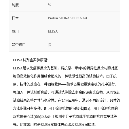
%
纯度
Protein S100-A6 ELISA Kit
样本
ELISA
应用
是否进口
是
ELISA
试剂盒实验原理：
ELISA
是以免疫学反应为基础，将抗原、牽
9
体的特异性反应与酶对底
物的高效催化作用相结合起来的一种敏感性很高的试验技术。由于抗
原、抗体的反应在一种固相载体
──
聚苯乙烯微量滴定板的孔中进行，
每加入一种试剂孵育后，可通过洗涤除去多余的游离反应物，从而保证
试验结果的特异性与稳定性。在实际应用中，通过不同的设计，具体的
方法步骤可有多种。即
:
用于检测抗体的间接法
(
图
a)
、用于检测抗原的
双抗体夹心法
(
图
b)
以及用于检测小分子抗原或半抗原的抗原竞争法等
等。比较常用的是
ELISA
双抗体夹心法及
ELISA
间接法。