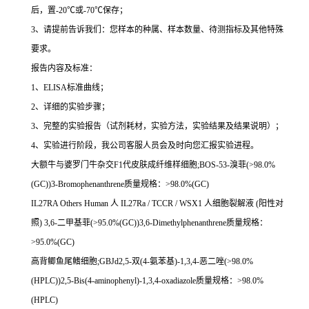
后，置
-20
℃
或
-70
℃
保存；
3
、请提前告诉我们：您样本的种属、样本数量、待测指标及其他特殊
要求。
报告内容及标准：
1
、
ELISA
标准曲线；
2
、详细的实验步骤；
3
、完整的实验报告（试剂耗材，实验方法，实验结果及结果说明）；
4
、实验进行阶段，我公司客服人员会及时向您汇报实验进程。
大额牛与婆罗门牛杂交
F1
代皮肤成纤维样细胞
;BOS-53-
溴菲
(>98.0%
(GC))3-Bromophenanthrene
质量规格：
>98.0%(GC)
IL27RA Others Human
人
IL27Ra / TCCR / WSX1
人细胞裂解液
(
阳性对
照
) 3,6-
二甲基菲
(>95.0%(GC))3,6-Dimethylphenanthrene
质量规格：
>95.0%(GC)
高背鲫鱼尾鳍细胞
;GBJd2,5-
双
(4-
氨苯基
)-1,3,4-
恶二唑
(>98.0%
(HPLC))2,5-Bis(4-aminophenyl)-1,3,4-oxadiazole
质量规格：
>98.0%
(HPLC)