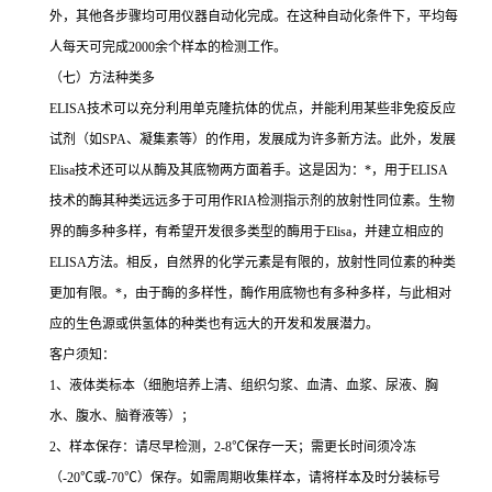
外，其他各步骤均可用仪器自动化完成。在这种自动化条件下，平均每
人每天可完成
2000
余个样本的检测工作。
（七）方法种类多
ELISA
技术可以充分利用单克隆抗体的优点，并能利用某些非免疫反应
试剂（如
SPA
、凝集素等）的作用，发展成为许多新方法。此外，发展
Elisa
技术还可以从酶及其底物两方面着手。这是因为：
*
，用于
ELISA
技术的酶其种类远远多于可用作
RIA
检测指示剂的放射性同位素。生物
界的酶多种多样，有希望开发很多类型的酶用于
Elisa
，并建立相应的
ELISA
方法。相反，自然界的化学元素是有限的，放射性同位素的种类
更加有限。
*
，由于酶的多样性，酶作用底物也有多种多样，与此相对
应的生色源或供氢体的种类也有远大的开发和发展潜力。
客户须知：
1
、液体类标本（细胞培养上清、组织匀浆、血清、血浆、尿液、胸
水、腹水、脑脊液等）；
2
、样本保存：请尽早检测，
2-8
℃
保存一天；需更长时间须冷冻
（
-20
℃
或
-70
℃
）保存。如需周期收集样本，请将样本及时分装标号