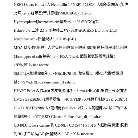
NRP1 Others Human
人
Neuropilin-1 / NRP1 / CD304
人细胞裂解液
(
阳性
对照
) 2-(2-
羟苯基
)
苯并恶唑
(>98.0%(GC)(T))2-(2-
Hydroxyphenyl)benzoxazole
质量规格：
>98.0%(GC)(T)
HelaS3 5,6-
二溴
-2,1,3-
苯并噻二唑
(>98.0%(GC))5,6-Dibromo-2,1,3-
benzothiadiazole
质量规格：
>98.0%(GC)
MDA-MB-453
细胞，人导管癌细胞
鼠细胞系
,B82
细胞
膀胱平滑肌细胞
Many types of cells
包装：
5
×
105
方
(1ml)L-
醋酸赖氨酸质量规格：
>99%,BRLysine acetate
SMC-1(
人胸膜瘤细胞
) 5
×
106cells/
瓶×
2L-
胱氨酸二甲酯二盐酸质量规
格：
>97%,BRL-Cystine dimethyl ester di
HPAEC Pellet
人肺动脉内皮细胞团块
> 1 mio.cells
心肌细胞生长添加物
CMGSGSK2636771
质量规格：
>97%,PI3K
β选择性抑制剂
GSK-2636771
CL-0303PATU8988(
人*癌细胞
)5
×
106cells/
瓶×
2D-
葡糖糖
-6-1
酸二钠二水
质量规格：
>99%,BRD-Glucose-6-phosphate, di, dihydrate
CD40LG Others Canine
狗
CD40L / CD154 / TNFSF5
人细胞裂解液
(
阳性
对照
)
丁二酸钠
(AR)
质量规格：
AR,>99% succinate