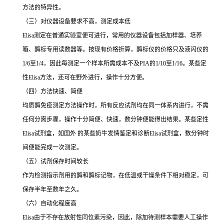
方法的特异性。
（三）对仪器设备要求不高，测定成本低
Elisa
测定在普通实验室便可进行，常用的仪器设备包括加样器、培养
箱、酶标专用读数器等。按现有价格折算，酶标仪的价格只及液闪仪的
1/6
至
1/4
，因此每测定一个样本所需成本不及
PIA
的
1/10
至
1/16
。某些定
性
Elisa
方法，还可在野外进行，操作十分方便。
（四）方法快速、简便
均质酶免疫测定方法操作时，所有反应试剂均在同一体系内进行，不需
任何分离步骤，操作十分简便、快速，数分钟便能得出结果。某些定性
Elisa
试剂盒，如国外 的某些奶牛发情鉴定和诊断
Elisa
试剂盒，数分钟时
间便能完成一次测定。
（五）试剂保存时间较长
作为检测指示剂用的酶和酶标记物，在低温或干燥条件下相对稳定，可
保存半年至数年之久。
（六）自动化程度高
Elisa
由于不存在放射性同位素污染，因此，除加待测样本需要人工操作