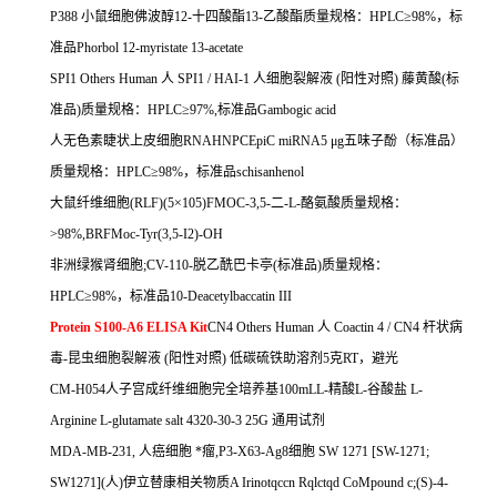
P388
小鼠细胞佛波醇
12-
十四酸酯
13-
乙酸酯质量规格：
HPLC
≥
98%
，标
准品
Phorbol 12-myristate 13-acetate
SPI1 Others Human
人
SPI1 / HAI-1
人细胞裂解液
(
阳性对照
)
藤黄酸
(
标
准品
)
质量规格：
HPLC
≥
97%,
标准品
Gambogic acid
人无色素睫状上皮细胞
RNAHNPCEpiC miRNA5
μ
g
五味子酚（标准品）
质量规格：
HPLC
≥
98%
，标准品
schisanhenol
大鼠纤维细胞
(RLF)(5
×
105)FMOC-3,5-
二
-L-
酪氨酸质量规格：
>98%,BRFMoc-Tyr(3,5-I2)-OH
非洲绿猴肾细胞
;CV-110-
脱乙酰巴卡亭
(
标准品
)
质量规格：
HPLC
≥
98%
，标准品
10-Deacetylbaccatin III
Protein S100-A6 ELISA Kit
CN4 Others Human
人
Coactin 4 / CN4
杆状病
毒
-
昆虫细胞裂解液
(
阳性对照
)
低碳硫铁助溶剂
5
克
RT
，避光
CM-H054
人子宫成纤维细胞完全培养基
100mLL-
精酸
L-
谷酸盐
L-
Arginine L-glutamate salt 4320-30-3 25G
通用试剂
MDA-MB-231,
人癌细胞
*瘤
,P3-X63-Ag8
细胞
SW 1271 [SW-1271;
SW1271](
人
)
伊立替康相关物质
A Irinotqccn Rqlctqd CoMpound c;(S)-4-