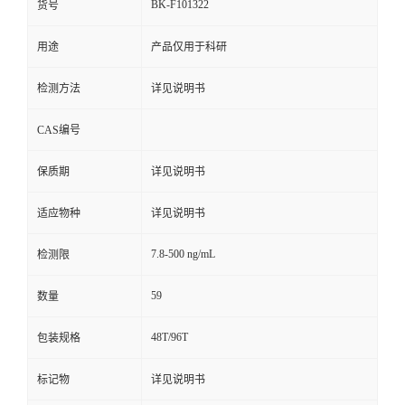
BK-F101322
货号
用途
产品仅用于科研
检测方法
详见说明书
CAS编号
保质期
详见说明书
适应物种
详见说明书
7.8-500 ng/mL
检测限
59
数量
48T/96T
包装规格
标记物
详见说明书