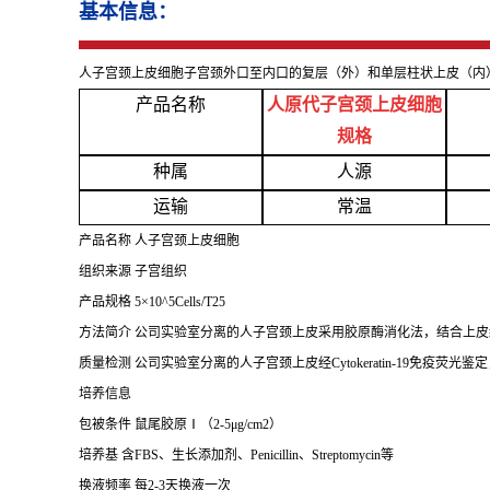
基本信息：
人子宫颈上皮细胞子宫颈外口至内口的复层（外）和单层柱状上皮（内
产品名称
人原代子宫颈上皮细胞
规格
种属
人源
运输
常温
产品名称
人子宫颈上皮细胞
组织来源
子宫组织
产品规格
5×10^5Cells/T25
方法简介
公司实验室分离的人子宫颈上皮采用胶原酶消化法，结合上皮
质量检测
公司实验室分离的人子宫颈上皮经
Cytokeratin-19免
培养信息
包被条件
鼠尾胶原
Ⅰ（2-5μg/cm2）
培养基
含
FBS、生长添加剂、Penicillin、Streptomycin等
换液频率
每
2-3天换液一次