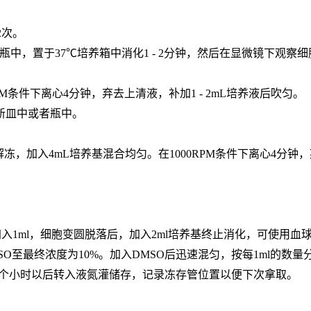
2次。
M EDTA）于培养瓶中，置于37℃培养箱中消化1 - 2分钟，然后在显
RPM条件下离心4分钟，弃去上清液，补加1 - 2mL培养液后吹匀。
的新皿中或者瓶中。
冻，加入4mL培养基混合均匀。在1000RPM条件下离心4分钟，
后加入1ml，细胞变圆脱落后，加入2ml培养基终止消化，可使用血
MSO至最终浓度为10%。加入DMSO后迅速混匀，按每1ml的
少2个小时以后转入液氮灌储存，记录冻存管位置以便下次拿取。