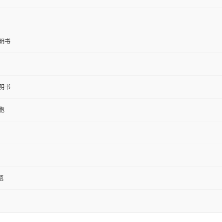
明书
明书
胞
1瓶