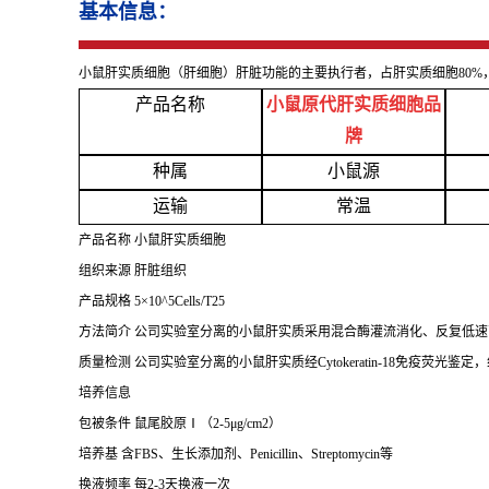
基本信息：
小鼠肝实质细胞（肝细胞）肝脏功能的主要执行者，占肝实质细胞
80
产品名称
小鼠原代肝实质细胞品
牌
种属
小鼠源
运输
常温
产品名称
小鼠肝实质细胞
组织来源
肝脏组织
产品规格
5×10^5Cells/T25
方法简介
公司实验室分离的小鼠肝实质采用混合酶灌流消化、反复低速
质量检测
公司实验室分离的小鼠肝实质经
Cytokeratin-18免疫
培养信息
包被条件
鼠尾胶原
Ⅰ（2-5μg/cm2）
培养基
含
FBS、生长添加剂、Penicillin、Streptomycin等
换液频率
每
2-3天换液一次