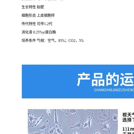
生长特性
贴壁
细胞形态
上皮细胞样
传代特性
可传
1-2代
消化液
0.25%yi蛋白酶
培养条件
气相：空气，
95%；CO2，5%