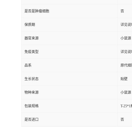
是否是肿瘤细胞
否
保质期
详见说
器官来源
小鼠源
免疫类型
详见说
品系
原代细
生长状态
贴壁
物种来源
小鼠源
包装规格
T-25*
是否进口
否