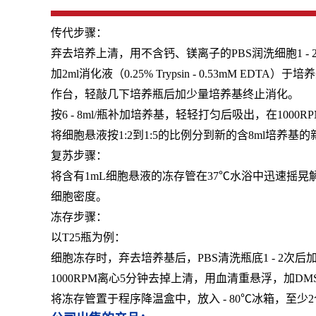
传代步骤：
弃去培养上清，用不含钙、镁离子的PBS润洗细胞1 - 
加2ml消化液（0.25% Trypsin - 0.53m
作台，轻敲几下培养瓶后加少量培养基终止消化。
按6 - 8ml/瓶补加培养基，轻轻打匀后吸出，在1000
将细胞悬液按1:2到1:5的比例分到新的含8ml培养基
复苏步骤：
将含有1mL细胞悬液的冻存管在37℃水浴中迅速摇晃解
细胞密度。
冻存步骤：
以T25瓶为例：
细胞冻存时，弃去培养基后，PBS清洗瓶底1 - 2次
1000RPM离心5分钟去掉上清，用血清重悬浮，加D
将冻存管置于程序降温盒中，放入 - 80℃冰箱，至