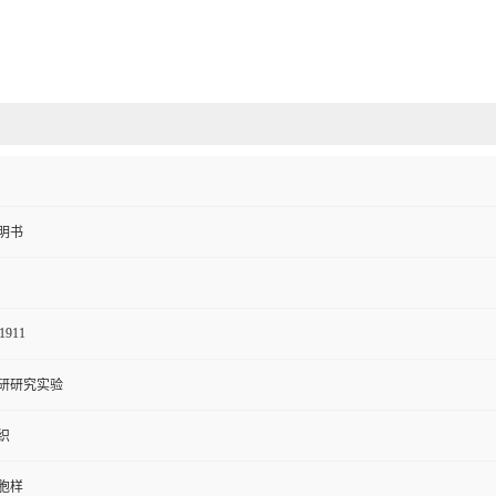
明书
1911
研研究实验
织
胞样