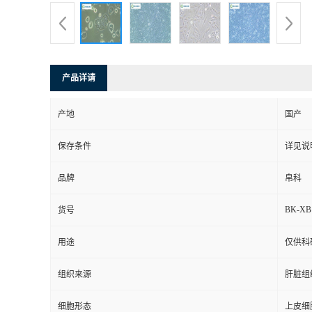
产品详请
产地
国产
保存条件
详见说
品牌
帛科
BK-XB
货号
用途
仅供科
组织来源
肝脏组
细胞形态
上皮细