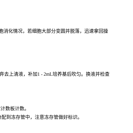
微镜下观察细胞消化情况，若细胞大部分变圆并脱落，迅速拿回操
弃去上清液，补加1 - 2mL培养基后吹匀。换液并检查
球计数板计数。
数量分配到冻存管中，注意冻存管做好标识。