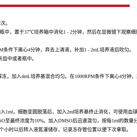
2次。
M EDTA）于培养瓶中，置于37℃培养箱中消化1 - 2分钟，然后在显
RPM条件下离心4分钟，弃去上清液，补加1 - 2mL培养液后吹匀。
的新皿中或者瓶中。
冻，加入4mL培养基混合均匀。在1000RPM条件下离心4分钟，
后加入1ml，细胞变圆脱落后，加入2ml培养基终止消化，可使用血
MSO至最终浓度为10%。加入DMSO后迅速混匀，按每1ml的
少2个小时以后转入液氮灌储存，记录冻存管位置以便下次拿取。