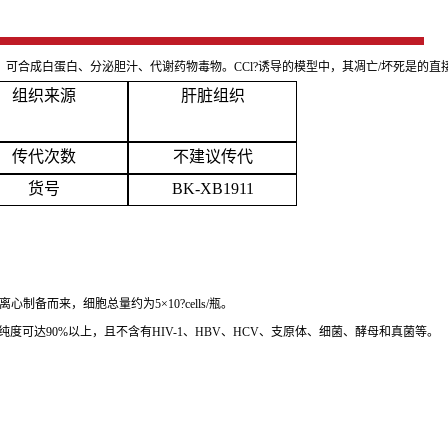
%，可合成白蛋白、分泌胆汁、代谢药物毒物。CCl?诱导的
模型中，其凋亡/坏死是
的直
组织来源
肝脏组织
传代次数
不建议传代
货号
BK-XB1911
离心制备而来，细胞总量约为
5×10?cells/瓶。
荧光鉴定，纯度可达90%以上，且不含有HIV-1、HBV、HCV、支原体、细菌、酵母和真菌等。