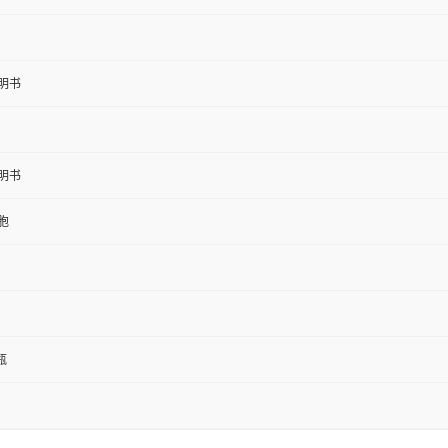
明书
明书
胞
1瓶