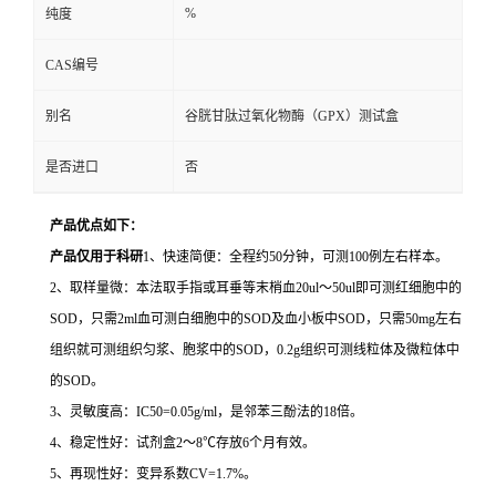
%
纯度
CAS编号
别名
谷胱甘肽过氧化物酶（GPX）测试盒
是否进口
否
产品优点如下：
产品仅用于科研
1、快速简便：全程约50分钟，可测100例左右样本。
2、取样量微：本法取手指或耳垂等末梢血20ul～50ul即可测红细胞中的
SOD，只需2ml血可测白细胞中的SOD及血小板中SOD，只需50mg左右
组织就可测组织匀浆、胞浆中的SOD，0.2g组织可测线粒体及微粒体中
的SOD。
3、灵敏度高：IC50=0.05g/ml，是邻苯三酚法的18倍。
4、稳定性好：试剂盒2～8℃存放6个月有效。
5、再现性好：变异系数CV=1.7%。