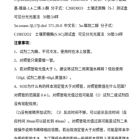
基-雄甾-1,4-二烯-3-酮 分子式：C26H30O3 土壤还原酶（S-）测试盒
可见分光光度法 50管/24样
5α-ostane-3β,17β-diol 571-20-0 中文名：5α-雄烷二醇 分子式：
C19H32O2 土壤蔗糖酶(S-SC)测试盒 可见分光光度法 50管/24样
注意事项：
1、试剂二为酶，不可冷冻，使用时在冰上放置。
2、对照管只需要做一管。
3、若对照管吸光值大于 1，建议将试剂二用蒸馏水稀释 7 倍后使用
（10μL 试剂二原液+60μL蒸馏水）。
4、SOD为什么有的样本测定管大于对照管，对照管数值在什么范围？
对照管的范围是 0.4-1。对照管吸光值过低可能是（1）试剂二或试剂四
没有现配现用；
（2)没有按顺序加试剂；（3）反应时间不够，可以延长反应时间（反
应时间 30min可以延长到 40min）。对照管吸光值过高可能是试剂二未
按操作说明书稀释相应倍数。若出现测定管大于对照管，可能是样本中
杂质的影响太大，为了降低杂质的影响一般将样本提取上清液用蒸馏水