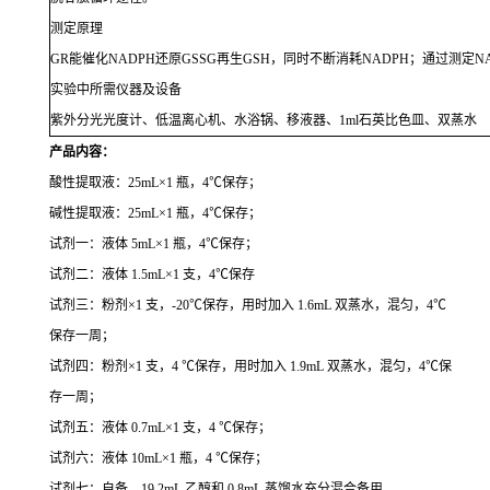
测定原理
GR
能催化
NADPH
还原
GSSG
再生
GSH
，同时不断消耗
NADPH
；通过测定
N
实验中所需仪器及设备
紫外分光光度计、低温离心机、水浴锅、移液器、
1ml
石英比色皿、双蒸水
产品内容：
酸性提取液：25mL×1 瓶，4℃保存；
碱性提取液：25mL×1 瓶，4℃保存；
试剂一：液体 5mL×1 瓶，4℃保存；
试剂二：液体 1.5mL×1 支，4℃保存
试剂三：粉剂×1 支，-20℃保存，用时加入 1.6mL 双蒸水，混匀，4℃
保存一周；
试剂四：粉剂×1 支，4 ℃保存，用时加入 1.9mL 双蒸水，混匀，4℃保
存一周；
试剂五：液体 0.7mL×1 支，4 ℃保存；
试剂六：液体 10mL×1 瓶，4 ℃保存；
试剂七：自备。19.2mL 乙醇和 0.8mL 蒸馏水充分混合备用。