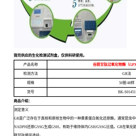
我司供应的生化检测试剂盒，仅供科研使用。
产品名称
谷胱甘肽过氧化物酶（
GP
检测方法
GR
法
规格
50
管
/48
样
货号
BK-S01451
商品介绍：
测定意义
GR
是广泛存在于真核和原核生物中的一种黄素蛋白氧化还原酶，通常昆虫中
NADPH
还原
GSSG
生成
GSH
，有助于维持体内
GSH/GSSG
比值。
GR
在氧化
胱甘肽循环途径。