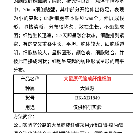
的脑成纤维细胞呈圆形、折光性良好，悬浮于培养基
中。30min细胞贴壁，其中部分开始伸出伪足，表现
为小的突起；6h后细胞基本贴壁wan全，伸展成梭
形，胞核清晰，分布较均匀，散在生长，不聚集成
团；细胞生长迅速，5-7天即呈融合状态，细胞排列紧
密，有的交叉重叠生长，平坦、胞体较大，细胞质透
明，细胞核较大，呈椭圆形，颜色淡。细胞融合，并
彼此连接成网状；细胞呈突起的纺锤形或星形的扁平
分布。
产品名称
大鼠原代脑成纤维细胞
种属
大鼠源
货号
BK-XB1849
用途
仅供科研实验
方法简介：
公司实验室分离的大鼠脑成纤维采用yi蛋白酶-胶原酶