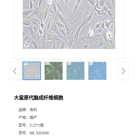
大鼠原代脑成纤维细胞
品牌：
帛科
产地：
国产
型号：
T-25*1瓶
货号：
BK-XB1849