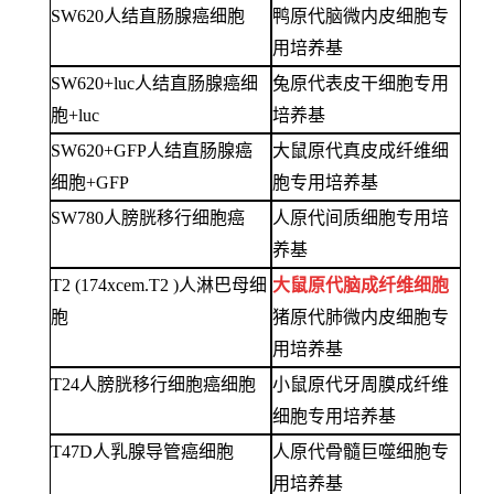
SW620人结直肠腺癌细胞
鸭原代脑微内皮细胞专
用培养基
SW620+luc人结直肠腺癌细
兔原代表皮干细胞专用
胞+luc
培养基
SW620+GFP人结直肠腺癌
大鼠原代真皮成纤维细
细胞+GFP
胞专用培养基
SW780人膀胱移行细胞癌
人原代间质细胞专用培
养基
T2 (174xcem.T2 )人淋巴母细
大鼠原代脑成纤维细胞
胞
猪原代肺微内皮细胞专
用培养基
T24人膀胱移行细胞癌细胞
小鼠原代牙周膜成纤维
细胞专用培养基
T47D人乳腺导管癌细胞
人原代骨髓巨噬细胞专
用培养基