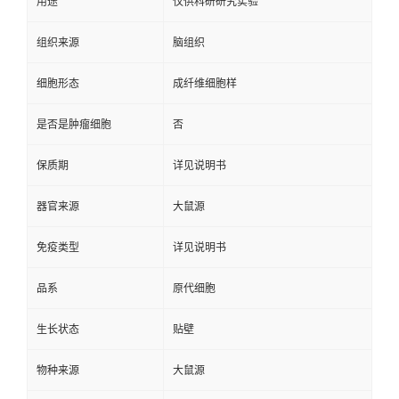
用途
仅供科研研究实验
组织来源
脑组织
细胞形态
成纤维细胞样
是否是肿瘤细胞
否
保质期
详见说明书
器官来源
大鼠源
免疫类型
详见说明书
品系
原代细胞
生长状态
贴壁
物种来源
大鼠源