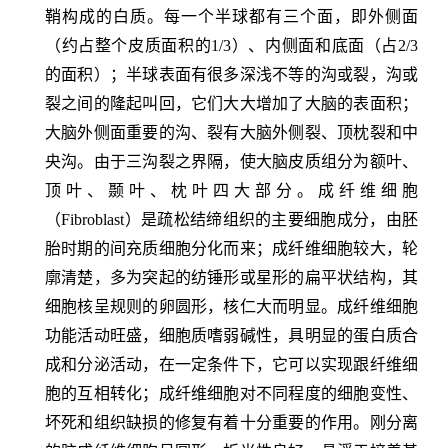
鞘构成的白质。每一个半球都有三个面，即外侧面
（约占整个皮质面积的1/3）、内侧面和底面（占2/3
的面积）；半球表面有很多深浅不等的沟或裂，沟或
裂之间的隆起叫回，它们大大增加了大脑的表面积；
大脑外侧面重要的沟、裂有大脑外侧裂、顶枕裂和中
央沟。由于三沟裂之界隔，使大脑皮质组分为额叶、
顶叶、颞叶、枕叶四大部分。成纤维细胞
（Fibroblast）是疏松结缔组织的主要细胞成分，由胚
胎时期的间充质细胞分化而来；成纤维细胞较大，轮
廓清楚，多为突起的纺锤形或星形的扁平状结构，其
细胞核呈规则的卵圆形，核仁大而明显。成纤维细胞
功能活动旺盛，细胞质嗜弱碱性，具明显的蛋白质合
成和分泌活动，在一定条件下，它可以实现跟纤维细
胞的互相转化；成纤维细胞对不同程度的细胞变性、
坏死和组织缺损的修复有着十分重要的作用。刚分离