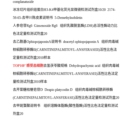
complanatuside
冰冻切片组织组蛋白
H3-K4
甲基化荧光显微镜检测试剂盒
10/20 2174-
59-65-
去甲川陈皮素说明书
5-Demethylnobiletin
人参皂苷
Rg6
Ginsenoside Rg6
组织乳酸脱氢酶
(LDH)
总活性酶动力比
色法定量检测试剂盒
20
去乙酰基
OphiopojaponinA
说明书
deacetyl ophiopojaponin A
组织肉毒碱
棕榈酰转移酶
II(CARNITINEPALMITOYL-ANSFERASEII)
活性比色法
定量检测试剂盒
2010
样本
TOP10F`感受态细胞
去氢茯苓酸规格
Dehydropachymic acid
组织肉毒碱
棕榈酰转移酶
I(CARNITINEPALMITOYL-ANSFERASEI)
活性比色法定
量检测试剂盒
2010
样本
去芹菜糖桔梗皂苷
D
Deapio platycodin D
组织肉毒碱棕榈酰转移酶
(CARNITINEPALMITOYL-ANSFERASE)
活性比色法定量检测试剂盒
20
去甲斑蝥酸说明书
组织溶酶体脂酶
(
酸性脂酶
)
活性比色法定量检测试
剂盒
20