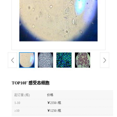
TOP10F`感受态细胞
起订量 (瓶)
价格
1-10
￥
2350 /瓶
≥10
￥
1250 /瓶