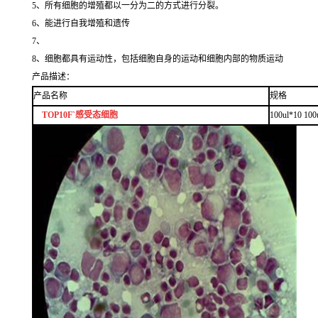
5、所有细胞的增殖都以一分为二的方式进行分裂。
6、能进行自我增殖和遗传
7、
8、细胞都具有运动性，包括细胞自身的运动和细胞内部的物质运动
产品描述：
产品名称
规格
TOP10F`感受态细胞
100ul*10 100