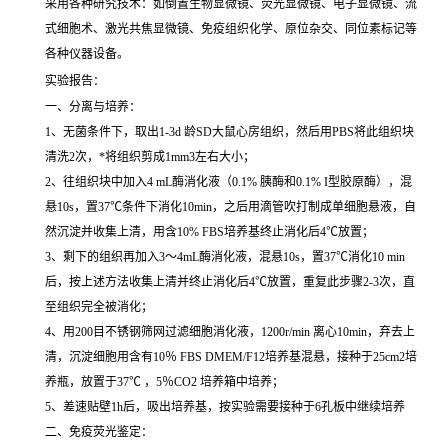
采用各种研究技术：如倒置生物显微镜、荧光显微镜、电子显微镜、流
式细胞术、激光共焦显微镜、免疫组织化学、原位杂交、同位素标记等
各种仪器设备。
实验报告：
一、分离与培养：
1、无菌条件下，取出1-3d 龄SD大鼠心房组织，然后用PBS将此组织块
清洗2次，*将组织剪成1mm3左右大小；
2、往组织块中加入4 mL酶消化液（0.1% 胰酶和0.1% I型胶原酶），混
悬10s，置37℃条件下消化10min，之后用滴管吹打制成单细胞悬液，自
然沉淀并收集上清，用含10% FBS培养基终止消化后4℃放置；
3、剩下的组织再加入3～4mL酶消化液，混悬10s，置37℃消化10 min
后，按上述方法收集上清并终止消化后4℃放置，重复此步骤2-3次，直
至组织完全被消化；
4、用200目不锈钢筛网过滤细胞消化液，1200r/min 离心10min，弃去上
清，沉淀细胞用含有10％ FBS DMEM/F12培养基混悬，接种于25cm2培
养瓶，放置于37℃ ，5％CO2 培养箱中培养；
5、差速贴壁1h后，吸出培养基，按实验需要接种于6孔板中继续培养
二、免疫荧光鉴定：