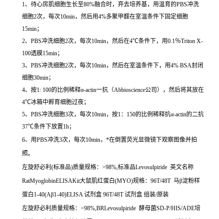
1、待心房肌细胞生长至80%融合时，弃去培养基，用温育的PBS冲洗
细胞2次，每次10min，然后用4%多聚甲醛在室温条件下固定细胞
15min；
2、PBS冲洗细胞2次，每次10min，然后在4℃条件下，用0.1％Triton X-
100透膜15min；
3、PBS冲洗细胞2次，每次10min，然后在室温条件下，用4% BSA封闭
细胞30min；
4、按1: 100的比例稀释α-actin一抗（Abbioscience公司），然后将其放在
4℃冰箱中孵育细胞过夜；
5、PBS冲洗细胞3次，每次10min，按1：150的比例稀释抗α-actin的二抗
37℃条件下放置1h；
6、用PBS冲洗3次，每次10min，*在倒置荧光显微镜下观察图像并拍
照。
左旋舒必利
(
标准品
)
质量规格：
>98%,
标准品
Levosulpiride
英文名称
RatMyoglobinELISAKit
大鼠肌红蛋白
(MYO)
规格：
96T/48T
马
β
淀粉样
蛋白
1-40(Aβ1-40)ELISA
试剂盒
96T/48T
试剂盒 组装
/
原装
左旋舒必利质量规格：
>98%,BRLevosulpiride
酵母菌
SD-P/HIS/ADE
培