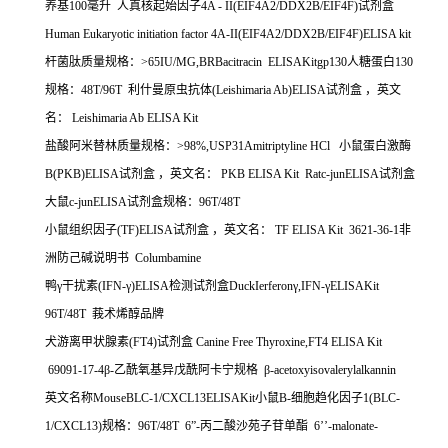
养基
100
毫升 人真核起始因子
4A - II(EIF4A2/DDX2B/EIF4F)
试剂盒
Human Eukaryotic initiation factor 4A-II(EIF4A2/DDX2B/EIF4F)ELISA kit
杆菌肽质量规格：
>65IU/MG,BRBacitracin ELISAKitgp130
人糖蛋白
130
规格：
48T/96T
利什曼原虫抗体
(Leishimaria Ab)ELISA
试剂盒 ，英文
名：
Leishimaria Ab ELISA Kit
盐酸阿米替林质量规格：
>98%,USP31Amitriptyline HCl
小鼠蛋白激酶
B(PKB)ELISA
试剂盒 ，英文名：
PKB ELISA Kit Ratc-junELISA
试剂盒
大鼠
c-junELISA
试剂盒规格：
96T/48T
小鼠组织因子
(TF)ELISA
试剂盒 ，英文名：
TF ELISA Kit 3621-36-1
非
洲防己碱说明书
Columbamine
鸭
γ
干扰素
(IFN-γ)ELISA
检测试剂盒
DuckIerferonγ,IFN-γELISAKit
96T/48T
莪术烯醇品牌
犬游离甲状腺素
(FT4)
试剂盒
Canine Free Thyroxine,FT4 ELISA Kit
69091-17-4β-
乙酰氧基异戊酰阿卡宁规格
β-acetoxyisovalerylalkannin
英文名称
MouseBLC-1/CXCL13ELISAKit
小鼠
B-
细胞趋化因子
1(BLC-
1/CXCL13)
规格：
96T/48T 6”-
丙二酸沙苑子苷单酯
6’’-malonate-