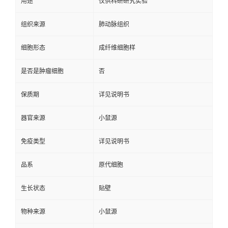
用途
仅供科研研究实验
组织来源
肺动脉组织
细胞形态
成纤维细胞样
是否是肿瘤细胞
否
保质期
详见说明书
器官来源
小鼠源
免疫类型
详见说明书
品系
原代细胞
生长状态
贴壁
物种来源
小鼠源