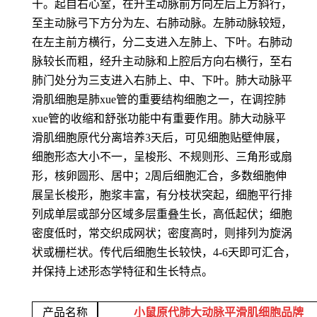
干。起自右心室，在升主动脉前方向左后上方斜行，
至主动脉弓下方分为左、右肺动脉。左肺动脉较短，
在左主前方横行，分二支进入左肺上、下叶。右肺动
脉较长而粗，经升主动脉和上腔后方向右横行，至右
肺门处分为三支进入右肺上、中、下叶。肺大动脉平
滑肌细胞是肺xue管的重要结构细胞之一，在调控肺
xue管的收缩和舒张功能中有重要作用。肺大动脉平
滑肌细胞原代分离培养3天后，可见细胞贴壁伸展，
细胞形态大小不一，呈梭形、不规则形、三角形或扇
形，核卵圆形、居中；2周后细胞汇合，多数细胞伸
展呈长梭形，胞浆丰富，有分枝状突起，细胞平行排
列成单层或部分区域多层重叠生长，高低起伏；细胞
密度低时，常交织成网状；密度高时，则排列为旋涡
状或栅栏状。传代后细胞生长较快，4-6天即可汇合，
并保持上述形态学特征和生长特点。
产品名称
小鼠原代肺大动脉平滑肌细胞品牌