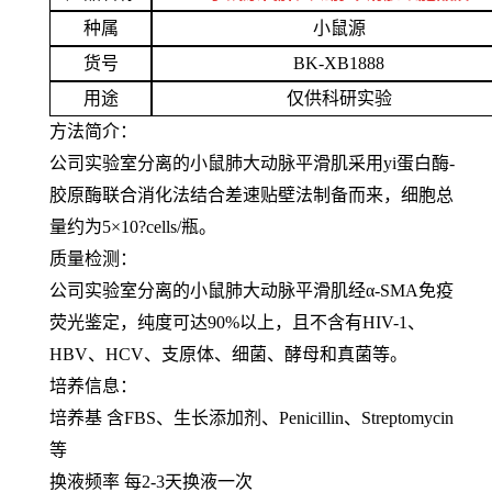
种属
小鼠源
货号
BK-XB1888
用途
仅供科研实验
方法简介：
公司实验室分离的小鼠肺大动脉平滑肌采用yi蛋白酶-
胶原酶联合消化法结合差速贴壁法制备而来，细胞总
量约为5×10?cells/瓶。
质量检测：
公司实验室分离的小鼠肺大动脉平滑肌经α-SMA免疫
荧光鉴定，纯度可达90%以上，且不含有HIV-1、
HBV、HCV、支原体、细菌、酵母和真菌等。
培养信息：
培养基 含FBS、生长添加剂、Penicillin、Streptomycin
等
换液频率 每2-3天换液一次