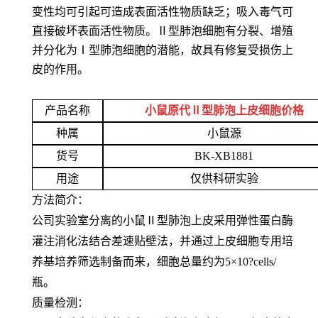
变性均可引起可造成表面活性物质缺乏；吸入毒气可
直接破坏表面活性物质。Ⅱ型肺泡细胞有分裂、增殖
并分化为Ⅰ型肺泡细胞的潜能，故具有修复受损伤上
皮的作用。
产品名称
小鼠原代Ⅱ型肺泡上皮细胞价格
种属
小鼠源
货号
BK-XB1881
用途
仅供科研实验
方法简介：
公司实验室分离的小鼠Ⅱ型肺泡上皮采用弹性蛋白酶
灌注消化法结合差速贴壁法，并通过上皮细胞专用培
养基培养筛选制备而来，细胞总量约为5×10?cells/
瓶。
质量检测：