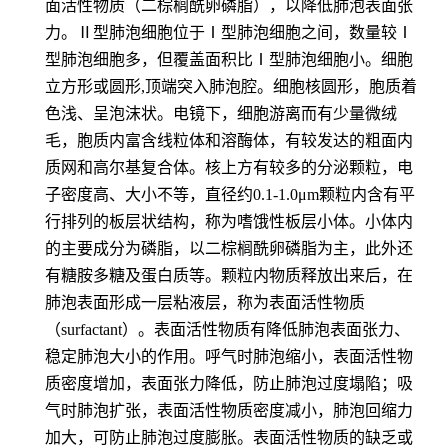
面活性物质（二棕榈酰卵磷脂），以降低肺泡表面张
力。Ⅱ型肺泡细胞位于Ⅰ型肺泡细胞之间，数量较Ⅰ
型肺泡细胞多，但覆盖面积比Ⅰ型肺泡细胞小。细胞
立方形或圆形,顶端突入肺泡腔。细胞核圆形，胞质着
色浅、呈泡沫状。电镜下，细胞游离而有少量微绒
毛，胞质内富含线粒体和溶酶体，有较发达的粗面内
质网和高尔基复合体。核上方有较多的分泌颗粒，电
子密度高、大小不等，直径约0.1-1.0μm颗粒内含有平
行排列的板层状结构，称为嗜饿性板层小体。小体内
的主要成分为磷脂，以二棕榈酰卵磷脂为主，此外还
有糖胺多糖及蛋白质等。颗粒内物质释放出来后，在
肺泡表面形成一层粘液层，称为表面活性物质
（surfactant）。表面活性物质有降低肺泡表面张力、
稳定肺泡大小的作用。呼气时肺泡缩小，表面活性物
质密度增加，表面张力降低，防止肺泡过度塌陷；吸
气时肺泡扩张，表面活性物质密度减小，肺泡回缩力
加大，可防止肺泡过度膨胀。表面活性物质的缺乏或