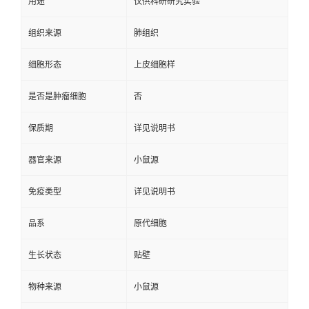
用途
仅供科研研究实验
组织来源
肺组织
细胞形态
上皮细胞样
是否是肿瘤细胞
否
保质期
详见说明书
器官来源
小鼠源
免疫类型
详见说明书
品系
原代细胞
生长状态
贴壁
物种来源
小鼠源