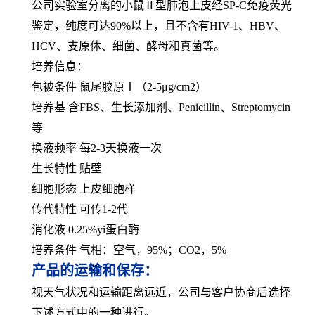
公司实验室分离的小鼠Ⅱ型肺泡上皮经SP-C免疫荧光
鉴定，纯度可达90%以上，且不含有HIV-1、HBV、
HCV、支原体、细菌、酵母和真菌等。
培养信息：
包被条件 鼠尾胶原Ⅰ（2-5μg/cm2）
培养基 含FBS、生长添加剂、Penicillin、Streptomycin
等
换液频率 每2-3天换液一次
生长特性 贴壁
细胞形态 上皮细胞样
传代特性 可传1-2代
消化液 0.25%yi蛋白酶
培养条件 气相：空气，95%；CO2，5%
产品的运输和保存：
视天气状况和运输距离远近，公司与客户协商后选择
下述方式中的一种进行。