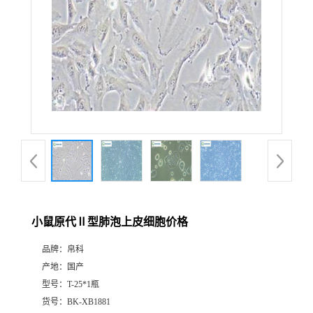
小鼠原代Ⅱ型肺泡上皮细胞价格
品牌：
帛科
产地：
国产
型号：
T-25*1瓶
货号：
BK-XB1881