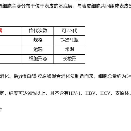
素细胞主要分布于位于表皮的基底层，与表皮细胞共同组成表皮
牌
传代次数
可2-3代
规格
T-25*1瓶
运输
常温
细胞形态
长梭形
、后yi蛋白酶-胶原酶混合消化法制备而来，细胞总量约为5×10?c
定，纯度可达90%以上，且不含有HIV-1、HBV、HCV、支原
等