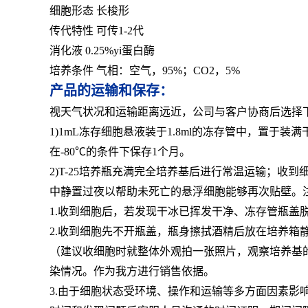
细胞形态 长梭形
传代特性 可传1-2代
消化液 0.25%yi蛋白酶
培养条件 气相：空气，95%；CO2，5%
产品的运输和保存：
视天气状况和运输距离远近，公司与客户协商后选择
1)1mL冻存细胞悬液装于1.8ml的冻存管中，置
在-80℃的条件下保存1个月。
2)T-25培养瓶充满完全培养基后进行常温运输；
中静置过夜以帮助未死亡的悬浮细胞能够再次贴壁。
1.收到细胞后，若发现干冰已挥发干净、冻存管瓶盖
2.收到细胞先不开瓶盖，瓶身擦拭酒精后放在培养箱
（建议收细胞时就整体外观拍一张照片，观察培养基的
染情况。作为我方进行销售依据。
3.由于细胞状态受环境、操作和运输等多方面因素