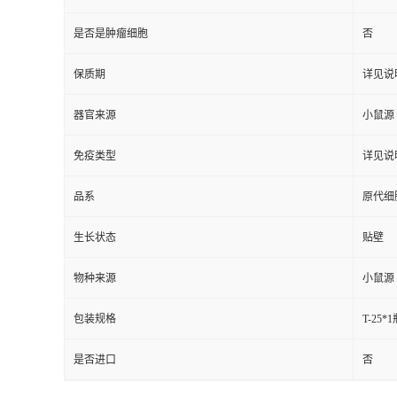
是否是肿瘤细胞
否
保质期
详见说
器官来源
小鼠源
免疫类型
详见说
品系
原代细
生长状态
贴壁
物种来源
小鼠源
包装规格
T-25*
是否进口
否