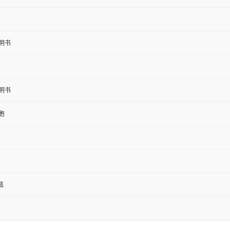
明书
明书
胞
1瓶