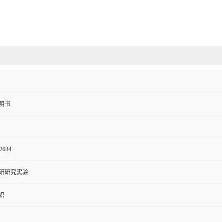
明书
2034
研研究实验
织