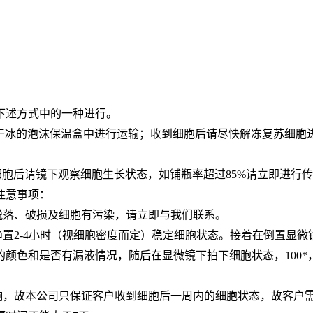
下述方式中的一种进行。
于装满干冰的泡沫保温盒中进行运输；收到细胞后请尽快解冻复苏细
收到细胞后请镜下观察细胞生长状态，如铺瓶率超过85%请立即进
注意事项：
脱落、破损及细胞有污染，请立即与我们联系。
静置2-4小时（视细胞密度而定）稳定细胞状态。接着在倒置显
颜色和是否有漏液情况，随后在显微镜下拍下细胞状态，100*，
影响，故本公司只保证客户收到细胞后一周内的细胞状态，故客户