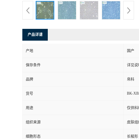
产品详请
产地
国产
保存条件
详见说
品牌
帛科
BK-XB
货号
用途
仅供科
组织来源
皮肤组
细胞形态
长梭形