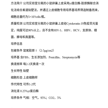
方法简介
公司实验室分离的小鼠卵巢上皮采用
yi蛋白酶-胶原酶联合消
化法结合差速贴壁法，并通过上皮细胞专用培养基培养筛选制备而来，
细胞总量约为5×10?cells/瓶。
质量检测
公司实验室分离的小鼠卵巢上皮经
Cytokeratin-19免疫荧光鉴
定，纯度可达90%以上，且不含有HIV-1、HBV、HCV、支原体、细
菌、酵母和真菌等。
培养信息
包被条件
鼠尾胶原
Ⅰ（2-5μg/cm2）
培养基
含
FBS、生长添加剂、Penicillin、Streptomycin等
换液频率
每
2-3天换液一次
生长特性
贴壁
细胞形态
上皮细胞样
传代特性
可传
1-2代
消化液
0.25%yi蛋白酶
培养条件
气相：空气，
95%；CO2，5%