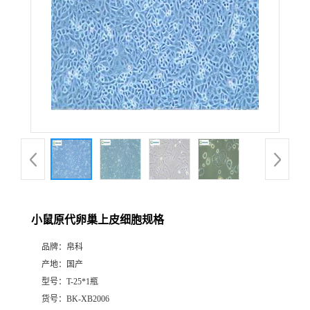
小鼠原代卵巢上皮细胞规格
品牌：
帛科
产地：
国产
型号：
T-25*1瓶
货号：
BK-XB2006