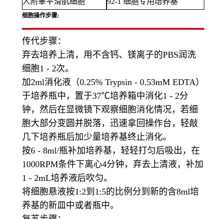
人附睾平滑肌细胞
92-1 细胞专用培养基
细胞操作步骤:
传代步骤：
弃去培养上清，用不含钙、镁离子的PBS润洗
细胞1 - 2次。
加2ml消化液（0.25% Trypsin - 0.53mM EDTA）
于培养瓶中，置于37℃培养箱中消化1 - 2分
钟，然后在显微镜下观察细胞消化情况，若细
胞大部分变圆并脱落，迅速拿回操作台，轻敲
几下培养瓶后加少量培养基终止消化。
按6 - 8ml/瓶补加培养基，轻轻打匀后吸出，在
1000RPM条件下离心4分钟，弃去上清液，补加
1 - 2mL培养液后吹匀。
将细胞悬液按1:2到1:5的比例分到新的含8ml培
养基的新皿中或者瓶中。