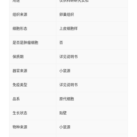
用途
仅供科研研究实验
组织来源
卵巢组织
细胞形态
上皮细胞样
是否是肿瘤细胞
否
保质期
详见说明书
器官来源
小鼠源
免疫类型
详见说明书
品系
原代细胞
生长状态
贴壁
物种来源
小鼠源