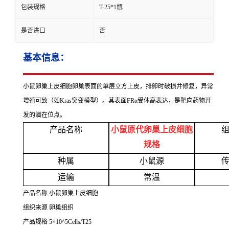
包装规格
T-25*1瓶
是否进口
否
基本信息：
小鼠卵巢上皮细胞卵巢表面的单层立方上皮，排卵时破损并修复，异常
增殖可致（如
Kras突变模型）。其表面FRα受体高表达，是靶向药物开
发的潜在位点。
产品名称
小鼠原代卵巢上皮细胞
规格
种属
小鼠源
运输
常温
产品名称
小鼠卵巢上皮细胞
组织来源
卵巢组织
产品规格
5×10^5Cells/T25