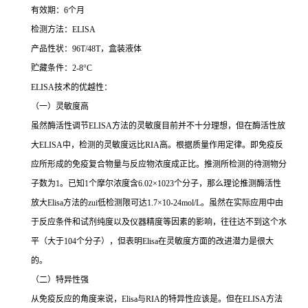
有效期：6个月
检测方法：ELISA
产品性状：96T/48T，盒装液体
贮藏条件：2-8°C
ELISA技术的优越性：
（一）灵敏度高
虽然酶活性调节ELISA方法的灵敏度目前并不十分理想，但在酶活性放
大ELISA中，检测的灵敏度远比RIA高。根据质量作用定律。即免疫反
应所形成的免疫复合物量与反应物浓度成正比。推测所检测的待测物分
子数为1。已知1个摩尔浓度含6.02×1023个分子，那么理论推测酶活性
放大Elisa方法的zui低检测限可达1.7×10-24mol/L。虽然在实际应用中由
于反应条件和试剂纯度以及仪器精度等因素的影响，往往达不到这个水
平（大于104个分子），但表明Elisa在灵敏度方面的改进潜力是很大
的。
（二）特异性强
从免疫反应的角度来说，Elisa与RIA的特异性应该是。但在ELISA方法