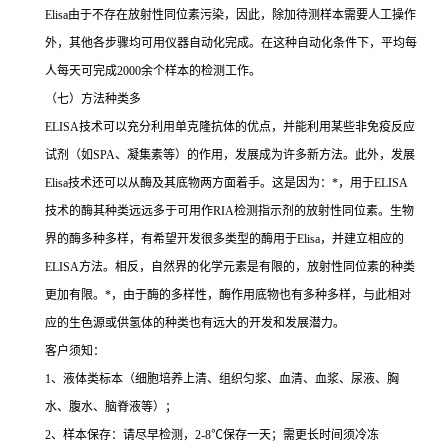
Elisa由于不存在放射性同位素污染，因此，除加待测样本需要人工操作
外，其他各步骤均可用仪器自动化完成。在这种自动化条件下，平均每
人每天可完成2000余个样本的检测工作。
（七）方法种类多
ELISA技术可以充分利用单克隆抗体的优点，并能利用某些非免疫反应
试剂（如SPA、凝集素等）的作用，发展成为许多新方法。此外，发展
Elisa技术还可以从酶及其底物两方面着手。这是因为：*，用于ELISA
技术的酶其种类远远多于可用作RIA检测指示剂的放射性同位素。生物
界的酶多种多样，有希望开发很多类型的酶用于Elisa，并建立相应的
ELISA方法。相反，自然界的化学元素是有限的，放射性同位素的种类
更加有限。*，由于酶的多样性，酶作用底物也有多种多样，与此相对
应的生色源或供氢体的种类也有远大的开发和发展潜力。
客户须知：
1、液体类标本（细胞培养上清、组织匀浆、血清、血浆、尿液、胸
水、腹水、脑脊液等）；
2、样本保存：请尽早检测，2-8℃保存一天；需更长时间须冷冻