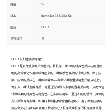
%
纯度
Interleukin-32 ELISA Kit
样本
ELISA
应用
是否进口
是
ELISA试剂盒实验原理：
ELISA是以免疫学反应为基础，将抗原、牽9体的特异性反应与酶对底
物的高效催化作用相结合起来的一种敏感性很高的试验技术。由于抗
原、抗体的反应在一种固相载体──聚苯乙烯微量滴定板的孔中进行，
每加入一种试剂孵育后，可通过洗涤除去多余的游离反应物，从而保证
试验结果的特异性与稳定性。在实际应用中，通过不同的设计，具体的
方法步骤可有多种。即:用于检测抗体的间接法(图a)、用于检测抗原的
双抗体夹心法(图b)以及用于检测小分子抗原或半抗原的抗原竞争法等