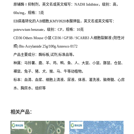
原辅酶Ⅰ抑制剂，英文名或英文缩写：NADH Inhibitor，级别：高，
60u/mg，规格：5克
EB病毒转化的人B细胞;KMY0920本酸钾盐，英文名或英文缩写：
potewwium benzoate，级别：CP，规格：10克
CD36 Others Mouse 小鼠 CD36 / GP3B / SCARB3 人细胞裂解液 (阳性对
照) Bis-Acrylamide 25g/100g Amresco 0172
产品主要成分：酶标板,试剂,标准品等。
种属：马铃薯、鹿、羊、鸡、鸭、鱼、人、大鼠、小鼠、豚鼠、仓鼠、
裸鼠、兔子、猪、犬、猴、马、牛等动植物。
标本：血清、血浆、细胞上清液、尿液、体液、灌洗液、脑脊髓、心房
水、胸房水、组织等
相关产品：