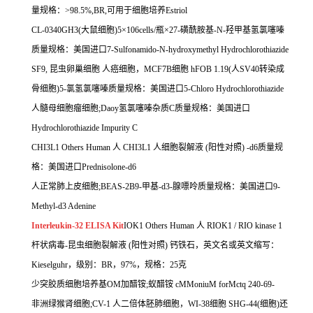
量规格：>98.5%,BR,可用于细胞培养Estriol
CL-0340GH3(大鼠细胞)5×106cells/瓶×27-磺酰胺基-N-羟甲基氢氯噻嗪
质量规格：美国进口7-Sulfonamido-N-hydroxymethyl Hydrochlorothiazide
SF9, 昆虫卵巢细胞 人癌细胞，MCF7B细胞 hFOB 1.19(人SV40转染成
骨细胞)5-氯氢氯噻嗪质量规格：美国进口5-Chloro Hydrochlorothiazide
人髓母细胞瘤细胞;Daoy氢氯噻嗪杂质C质量规格：美国进口
Hydrochlorothiazide Impurity C
CHI3L1 Others Human 人 CHI3L1 人细胞裂解液 (阳性对照) -d6质量规
格：美国进口Prednisolone-d6
人正常肺上皮细胞;BEAS-2B9-甲基-d3-腺嘌呤质量规格：美国进口9-
Methyl-d3 Adenine
Interleukin-32 ELISA Kit
IOK1 Others Human 人 RIOK1 / RIO kinase 1
杆状病毒-昆虫细胞裂解液 (阳性对照) 钙铁石，英文名或英文缩写：
Kieselguhr，级别：BR，97%，规格：25克
少突胶质细胞培养基OM加醋铵;蚁醋铵 cMMoniuM forMctq 240-69-
非洲绿猴肾细胞;CV-1 人二倍体胚肺细胞，WI-38细胞 SHG-44(细胞)还