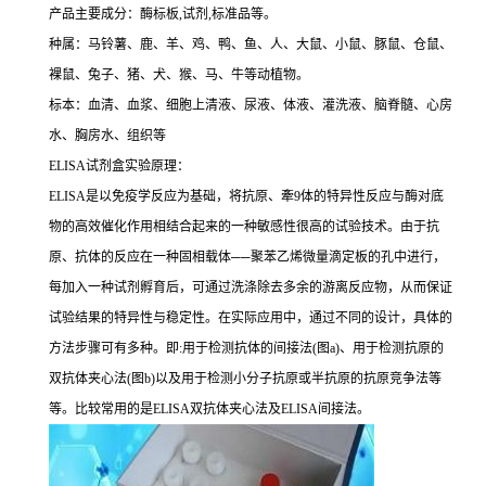
产品主要成分：酶标板,试剂,标准品等。
种属：马铃薯、鹿、羊、鸡、鸭、鱼、人、大鼠、小鼠、豚鼠、仓鼠、
裸鼠、兔子、猪、犬、猴、马、牛等动植物。
标本：血清、血浆、细胞上清液、尿液、体液、灌洗液、脑脊髓、心房
水、胸房水、组织等
ELISA试剂盒实验原理：
ELISA是以免疫学反应为基础，将抗原、牽9体的特异性反应与酶对底
物的高效催化作用相结合起来的一种敏感性很高的试验技术。由于抗
原、抗体的反应在一种固相载体──聚苯乙烯微量滴定板的孔中进行，
每加入一种试剂孵育后，可通过洗涤除去多余的游离反应物，从而保证
试验结果的特异性与稳定性。在实际应用中，通过不同的设计，具体的
方法步骤可有多种。即:用于检测抗体的间接法(图a)、用于检测抗原的
双抗体夹心法(图b)以及用于检测小分子抗原或半抗原的抗原竞争法等
等。比较常用的是ELISA双抗体夹心法及ELISA间接法。