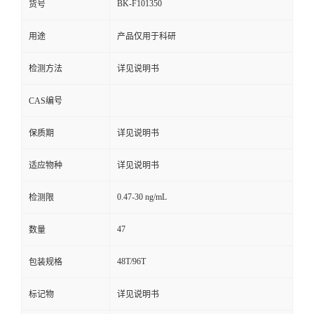
BK-F101350
货号
用途
产品仅用于科研
检测方法
详见说明书
CAS编号
保质期
详见说明书
适应物种
详见说明书
0.47-30 ng/mL
检测限
47
数量
48T/96T
包装规格
标记物
详见说明书