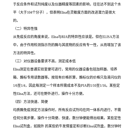
于反应条件和试剂纯度以及仪器精度等因素的影响，往往达不到这个水
平（大于104个分子），但表明Elisa在灵敏度方面的改进潜力是很大
的。
（二）特异性强
从免疫反应的角度来说，Elisa与RIA的特异性应该是。但在ELISA方法
中，由于作用检测指示剂的酶与其底物的反应有专一性，从而增加了该
方法的特异性。
（三）对仪器设备要求不高，测定成本低
Elisa测定在普通实验室便可进行，常用的仪器设备包括加样器、培养
箱、酶标专用读数器等。按现有价格折算，酶标仪的价格只及液闪仪的
1/6至1/4，因此每测定一个样本所需成本不及PIA的1/10至1/16。某些定
性Elisa方法，还可在野外进行，操作十分方便。
（四）方法快速、简便
均质酶免疫测定方法操作时，所有反应试剂均在同一体系内进行，不需
任何分离步骤，操作十分简便、快速，数分钟便能得出结果。某些定性
Elisa试剂盒，如国外 的某些奶牛发情鉴定和诊断Elisa试剂盒，数分钟时