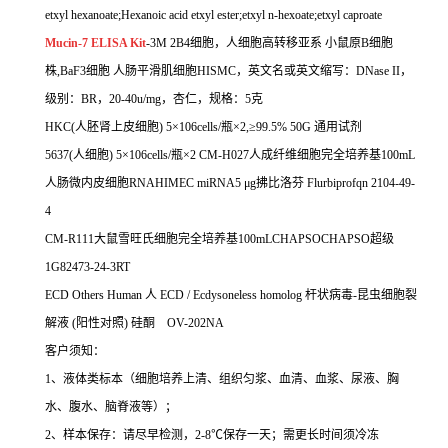
etxyl hexanoate;Hexanoic acid etxyl ester;etxyl n-hexoate;etxyl caproate
Mucin-7 ELISA Kit
-3M 2B4细胞，人细胞高转移亚系 小鼠原B细胞
株,BaF3细胞 人肠平滑肌细胞HISMC，英文名或英文缩写：DNase II，
级别：BR，20-40u/mg，杏仁，规格：5克
HKC(人胚肾上皮细胞) 5×106cells/瓶×2,≥99.5% 50G 通用试剂
5637(人细胞) 5×106cells/瓶×2 CM-H027人成纤维细胞完全培养基100mL
人肠微内皮细胞RNAHIMEC miRNA5 μg拂比洛芬 Flurbiprofqn 2104-49-
4
CM-R111大鼠雪旺氏细胞完全培养基100mLCHAPSOCHAPSO超级
1G82473-24-3RT
ECD Others Human 人 ECD / Ecdysoneless homolog 杆状病毒-昆虫细胞裂
解液 (阳性对照) 硅酮 OV-202NA
客户须知：
1、液体类标本（细胞培养上清、组织匀浆、血清、血浆、尿液、胸
水、腹水、脑脊液等）；
2、样本保存：请尽早检测，2-8℃保存一天；需更长时间须冷冻