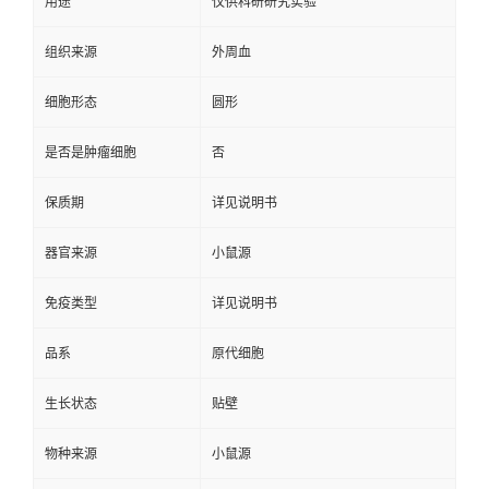
用途
仅供科研研究实验
组织来源
外周血
细胞形态
圆形
是否是肿瘤细胞
否
保质期
详见说明书
器官来源
小鼠源
免疫类型
详见说明书
品系
原代细胞
生长状态
贴壁
物种来源
小鼠源