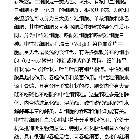
新概念。白细胞是一类无色、球形、有核的血细胞。
白细胞不是一个均一的细胞群，根据其形态、功能和
来源部位可以分为三大类：粒细胞、单核细胞和淋巴
细胞，其中粒细胞又可根据胞质中颗粒的染色性质不
同，分为中性粒细胞、嗜酸粒细胞和嗜碱粒细胞三
种。中性粒细胞是在瑞氏（Wright）染色血涂片中，
胞质呈无色或极浅的淡红色，有许多弥散分布的细小
的（0.2～0.4微米）浅红或浅紫色的颗粒。细胞核呈
杆状或2～5分叶状，叶与叶间有细丝相连。中性粒细
胞具趋化作用、吞噬作用和杀菌作用。中性粒细胞来
源于骨髓，具有分叶形或杆状的核，胞浆内含有大量
既不嗜碱也不嗜酸的中性细颗粒。这些颗粒多是溶酶
体，内含髓过氧化酶、溶菌酶、碱性磷酸酶和酸性水
解酶等丰富的酶类，与细胞的吞噬和消化功能有关。
中性粒细胞在血液的中起着十分重要的作用，它处于
机体抵御微生物病原体，特别是在化脓性细菌入侵的
线，具有很强的吞噬活性，可吞噬细菌、衰老的红细