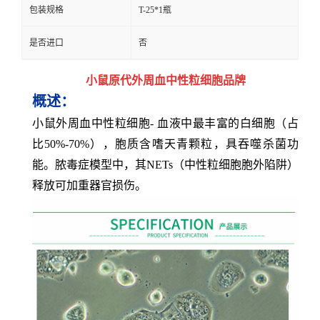
包装规格
T-25*1瓶
是否进口
否
小鼠原代外周血中性粒细胞品牌
概述：
小鼠外周血中性粒细胞- 血液中最丰富的白细胞（占
比50%-70%），胞质含嗜天青颗粒，具吞噬杀菌功
能。脓毒症模型中，其NETs（中性粒细胞胞外陷阱）
释放可加重器官损伤。