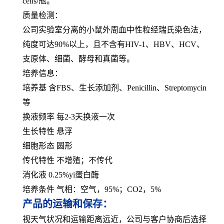
cells/瓶。
质量检测：
公司实验室分离的小鼠外周血中性粒经瑞氏染色法，
纯度可达90%以上，且不含有HIV-1、HBV、HCV、
支原体、细菌、酵母和真菌等。
培养信息：
培养基 含FBS、生长添加剂、Penicillin、Streptomycin
等
换液频率 每2-3天换液一次
生长特性 悬浮
细胞形态 圆形
传代特性 不增殖；不传代
消化液 0.25%yi蛋白酶
培养条件 气相：空气，95%；CO2，5%
产品的运输和保存：
视天气状况和运输距离远近，公司与客户协商后选择