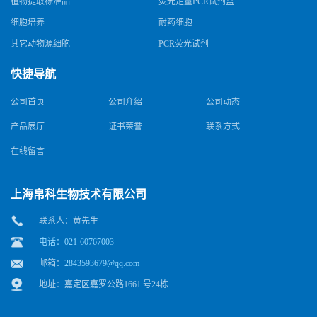
植物提取标准品
荧光定量PCR试剂盒
细胞培养
耐药细胞
其它动物源细胞
PCR荧光试剂
快捷导航
公司首页
公司介绍
公司动态
产品展厅
证书荣誉
联系方式
在线留言
上海帛科生物技术有限公司
联系人：黄先生
电话：021-60767003
邮箱：
2843593679@qq.com
地址：嘉定区嘉罗公路1661 号24栋