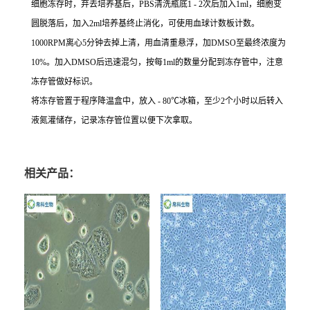
细胞冻存时，弃去培养基后，PBS清洗瓶底1 - 2次后加入1ml，细胞变
圆脱落后，加入2ml培养基终止消化，可使用血球计数板计数。
1000RPM离心5分钟去掉上清，用血清重悬浮，加DMSO至最终浓度为
10%。加入DMSO后迅速混匀，按每1ml的数量分配到冻存管中，注意
冻存管做好标识。
将冻存管置于程序降温盒中，放入 - 80℃冰箱，至少2个小时以后转入
液氮灌储存，记录冻存管位置以便下次拿取。
相关产品：