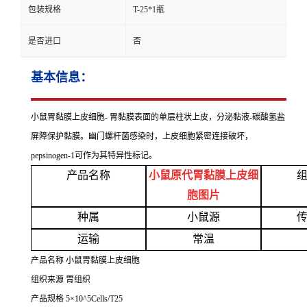
包装规格
T-25*1瓶
是否进口
否
基本信息：
小鼠胃黏膜上皮细胞
- 胃黏膜表面的单层柱状上皮，分泌黏液-碳酸氢盐
屏障保护黏膜。幽门螺杆菌感染时，上皮细胞紧密连接破坏，
pepsinogen-1可作为其特异性标记。
产品名称
小鼠原代胃黏膜上皮细
胞图片
种属
小鼠源
运输
常温
产品名称
小鼠胃黏膜上皮细胞
组织来源
胃组织
产品规格
5×10^5Cells/T25