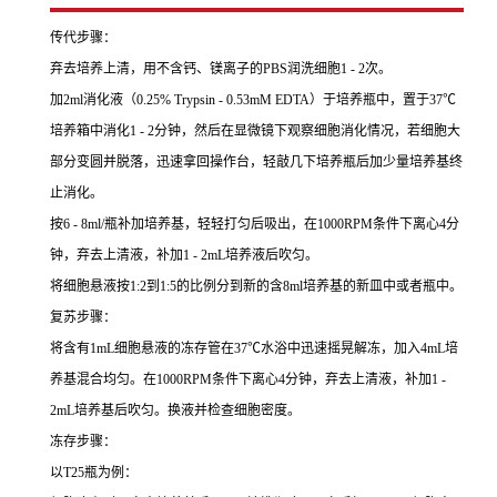
传代步骤：
弃去培养上清，用不含钙、镁离子的PBS润洗细胞1 - 2次。
加2ml消化液（0.25% Trypsin - 0.53mM EDTA）于培养瓶中，置于37℃
培养箱中消化1 - 2分钟，然后在显微镜下观察细胞消化情况，若细胞大
部分变圆并脱落，迅速拿回操作台，轻敲几下培养瓶后加少量培养基终
止消化。
按6 - 8ml/瓶补加培养基，轻轻打匀后吸出，在1000RPM条件下离心4分
钟，弃去上清液，补加1 - 2mL培养液后吹匀。
将细胞悬液按1:2到1:5的比例分到新的含8ml培养基的新皿中或者瓶中。
复苏步骤：
将含有1mL细胞悬液的冻存管在37℃水浴中迅速摇晃解冻，加入4mL培
养基混合均匀。在1000RPM条件下离心4分钟，弃去上清液，补加1 -
2mL培养基后吹匀。换液并检查细胞密度。
冻存步骤：
以T25瓶为例：