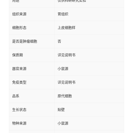
用途
仅供科研研究实验
组织来源
胃组织
细胞形态
上皮细胞样
是否是肿瘤细胞
否
保质期
详见说明书
器官来源
小鼠源
免疫类型
详见说明书
品系
原代细胞
生长状态
贴壁
物种来源
小鼠源