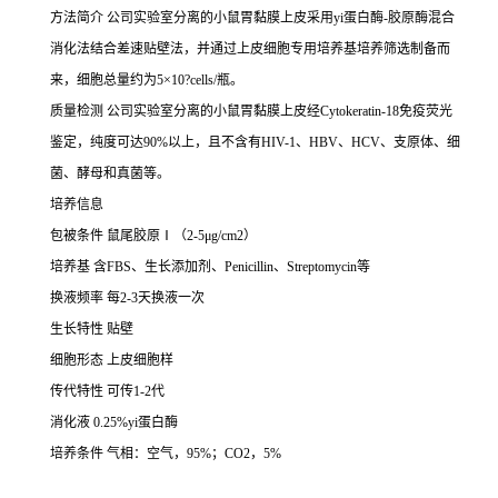
方法简介
公司实验室分离的小鼠胃黏膜上皮采用
yi蛋白酶-胶原酶混合
消化法结合差速贴壁法，并通过上皮细胞专用培养基培养筛选制备而
来，细胞总量约为5×10?cells/瓶。
质量检测
公司实验室分离的小鼠胃黏膜上皮经
Cytokeratin-18免疫荧光
鉴定，纯度可达90%以上，且不含有HIV-1、HBV、HCV、支原体、细
菌、酵母和真菌等。
培养信息
包被条件
鼠尾胶原
Ⅰ（2-5μg/cm2）
培养基
含
FBS、生长添加剂、Penicillin、Streptomycin等
换液频率
每
2-3天换液一次
生长特性
贴壁
细胞形态
上皮细胞样
传代特性
可传
1-2代
消化液
0.25%yi蛋白酶
培养条件
气相：空气，
95%；CO2，5%