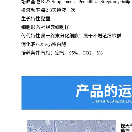
培养基
含
B-27 Supplement、Penicillin、Streptomycin等
换液频率
每
2-3天换液一次
生长特性
贴壁
细胞形态
神经元细胞样
传代特性
属于终末分化细胞；属于不增殖细胞群
消化液
0.25%yi蛋白酶
培养条件
气相：空气，
95%；CO2，5%