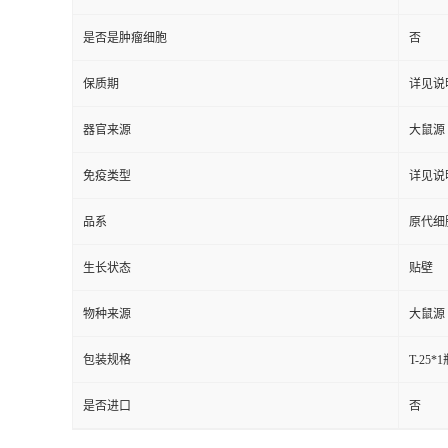
是否是肿瘤细胞
否
保质期
详见说
器官来源
大鼠源
免疫类型
详见说
品系
原代细
生长状态
贴壁
物种来源
大鼠源
包装规格
T-25*
是否进口
否