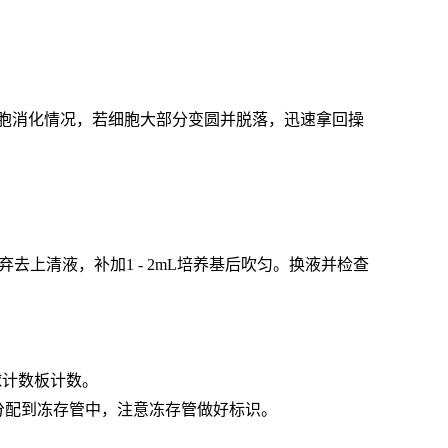
微镜下观察细胞消化情况，若细胞大部分变圆并脱落，迅速拿回操
弃去上清液，补加1 - 2mL培养基后吹匀。换液并检查
球计数板计数。
数量分配到冻存管中，注意冻存管做好标识。