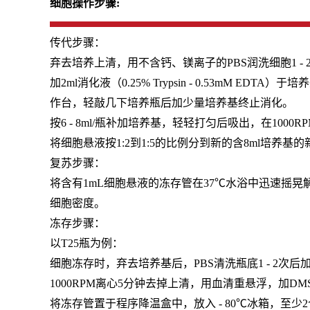
细胞操作步骤:
传代步骤：
弃去培养上清，用不含钙、镁离子的PBS润洗细胞1 - 
加2ml消化液（0.25% Trypsin - 0.53m
作台，轻敲几下培养瓶后加少量培养基终止消化。
按6 - 8ml/瓶补加培养基，轻轻打匀后吸出，在1000
将细胞悬液按1:2到1:5的比例分到新的含8ml培养基
复苏步骤：
将含有1mL细胞悬液的冻存管在37℃水浴中迅速摇晃解
细胞密度。
冻存步骤：
以T25瓶为例：
细胞冻存时，弃去培养基后，PBS清洗瓶底1 - 2次
1000RPM离心5分钟去掉上清，用血清重悬浮，加D
将冻存管置于程序降温盒中，放入 - 80℃冰箱，至