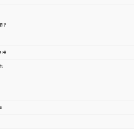
明书
明书
胞
1瓶