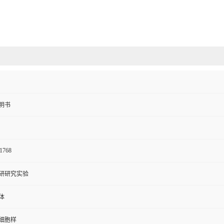
明书
1768
研研究实验
体
细胞样