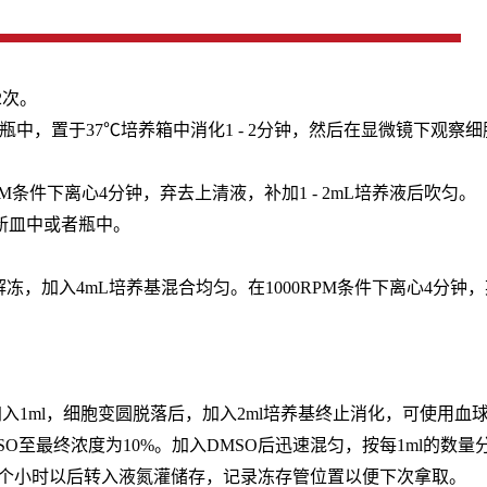
2次。
M EDTA）于培养瓶中，置于37℃培养箱中消化1 - 2分钟，然后在显
RPM条件下离心4分钟，弃去上清液，补加1 - 2mL培养液后吹匀。
的新皿中或者瓶中。
冻，加入4mL培养基混合均匀。在1000RPM条件下离心4分钟，
后加入1ml，细胞变圆脱落后，加入2ml培养基终止消化，可使用血
MSO至最终浓度为10%。加入DMSO后迅速混匀，按每1ml的
少2个小时以后转入液氮灌储存，记录冻存管位置以便下次拿取。