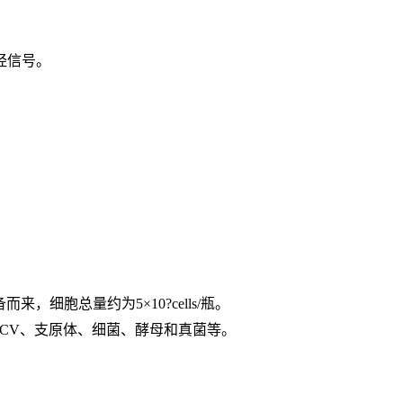
经信号。
细胞总量约为5×10?cells/瓶。
V、HCV、支原体、细菌、酵母和真菌等。