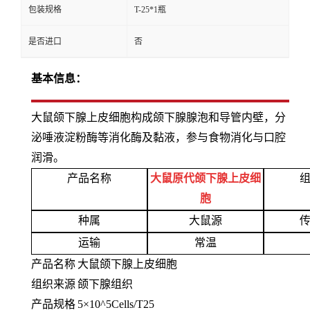
包装规格
T-25*1瓶
是否进口
否
基本信息：
大鼠颌下腺上皮细胞构成颌下腺腺泡和导管内壁，分
泌唾液淀粉酶等消化酶及黏液，参与食物消化与口腔
润滑。
产品名称
大鼠原代颌下腺上皮细
胞
种属
大鼠源
运输
常温
产品名称
大鼠颌下腺上皮细胞
组织来源
颌下腺组织
产品规格
5×10^5Cells/T25