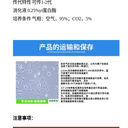
传代特性
可传
1-2代
消化液
0.25%yi蛋白酶
培养条件
气相：空气，
95%；CO2，5%
注意事项：