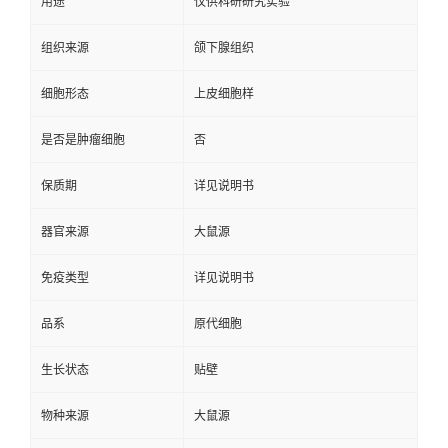
用途
仅供科研研究实验
组织来源
颌下腺组织
细胞形态
上皮细胞样
是否是肿瘤细胞
否
保质期
详见说明书
器官来源
大鼠源
免疫类型
详见说明书
品系
原代细胞
生长状态
贴壁
物种来源
大鼠源