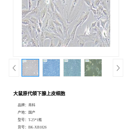
大鼠原代颌下腺上皮细胞
品牌：
帛科
产地：
国产
型号：
T-25*1瓶
货号：
BK-XB1826