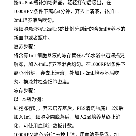
按6 - 8ml/瓶补加培养基，轻轻打匀后吸出，在
1000RPM条件下离心4分钟，弃去上清液，补加1 -
2mL培养液后吹匀。
将细胞悬液按1:2到1:5的比例分到新的含8ml培养基的
新皿中或者瓶中。
复苏步骤：
将含有1mL细胞悬液的冻存管在37℃水浴中迅速摇晃
解冻，加入4mL培养基混合均匀。在1000RPM条件下
离心4分钟，弃去上清液，补加1 - 2mL培养基后吹
匀。换液并检查细胞密度。
冻存步骤：
以T25瓶为例：
细胞冻存时，弃去培养基后，PBS清洗瓶底1 - 2次后
加入1ml，细胞变圆脱落后，加入2ml培养基终止消
化，可使用血球计数板计数。
1000RPM离心5分钟去掉上清，用血清重悬浮，加