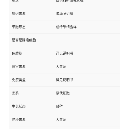
用途
仅供科研研究实验
组织来源
肺动脉组织
细胞形态
成纤维细胞样
是否是肿瘤细胞
保质期
详见说明书
器官来源
大鼠源
免疫类型
详见说明书
品系
原代细胞
生长状态
贴壁
物种来源
大鼠源