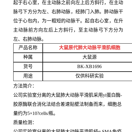
起于右心室，在主动脉之前向左上后方斜行，在主动
脉弓下方分为左、右肺动脉，经肺门入肺。肺动脉干
位于心包内，为一粗短的动脉干。起自右心室，在升
主动脉前方向左后上方斜行，至主动脉弓下方分为
左、右肺动脉。
产品名称
大鼠原代肺大动脉平滑肌细胞
种属
大鼠源
货号
BK-XB1696
用途
仅供科研实验
方法简介：
公司实验室分离的大鼠肺大动脉平滑肌采用yi蛋白酶-
胶原酶联合消化法结合差速贴壁法制备而来，细胞总
量约为5×10?cells/瓶。
质量检测：
公司实验室分离的大鼠肺大动脉平滑肌经α-SMA免疫