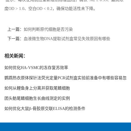
度OD > 1.0、空白OD < 0.2，确保功能活性未下降。
上一篇：
如何判断原代细胞是否污染
下一篇：
血液微生物DNA提取试剂盒常见失效原因有哪些
相关新闻：
如何优化HA-VSMC的冻存复苏效率
鹦鹉热衣原体探针法荧光定量PCR试剂盒实验前准备中有哪些容易忽
略的细节
如何从鲤鱼身上分离并获取尾鳍细胞
团头鲂尾鳍细胞生长曲线测定的实例
如何优化大鼠β-骨胶原交联ELISA的检测条件