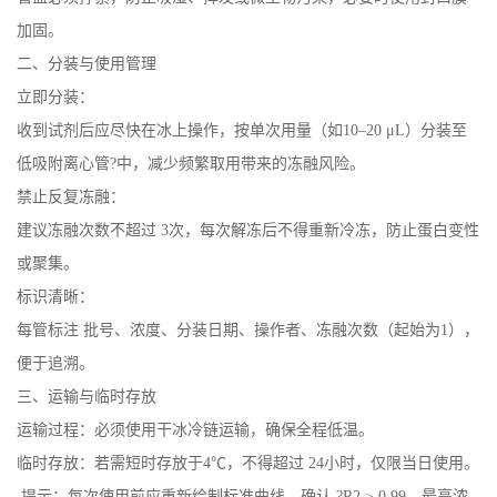
加固。
二、分装与使用管理
立即分装：
收到试剂后应尽快在冰上操作，按单次用量（如10–20 μL）分装至
低吸附离心管?中，减少频繁取用带来的冻融风险。
禁止反复冻融：
建议冻融次数不超过 3次，每次解冻后不得重新冷冻，防止蛋白变性
或聚集。
标识清晰：
每管标注 批号、浓度、分装日期、操作者、冻融次数（起始为1），
便于追溯。
三、运输与临时存放
运输过程：必须使用干冰冷链运输，确保全程低温。
临时存放：若需短时存放于4℃，不得超过 24小时，仅限当日使用。
提示：每次使用前应重新绘制标准曲线，确认 ?R2 ≥ 0.99、最高浓