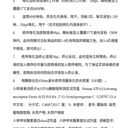
4. 每孔加检测溶液B工作液（同检测A工作液） 100μl，酶标板加上
覆膜37℃反应60分钟。
5. 温育60分钟后，弃去孔内液体，甩干，洗板5次，每次浸泡1-2分
钟，350μl/每孔，甩干（也可轻拍将孔内液体拍干）。
6. 依序每孔加底物溶液90μl，酶标板加上覆膜37℃避光显色（30分
钟内，此时肉眼可见标准品的前3-4孔有明显的梯度兰色，后3-4孔梯度
不明显，即可终止）。
7. 依序每孔加终止溶液50μl，终止反应，此时蓝色立转黄色。终止
液的加入顺序应尽量与底物液的加入顺序相同。为了保证实验结果的准
确性，底物反应时间到后应尽快加入终止液。
8. 用酶联仪在450nm波长依序测量各孔的光密度（OD值）。
人转录激活因子4(ATF4)酶联吸附测定试剂盒 Human ATF4 (Activating
anscription Factor 4) ELISA Kit 2''-O-Acetylsprengerinin C 1220707-33-4
中文名： 分子式：C46H72O17 度：% 关键词： 麦冬; 螺甾烷; 甾苷;
植物提取物; 天然产物; 天然产物库
人转甲状腺素蛋白elisa试剂盒 人转甲状腺素蛋白试剂盒 规格型号：