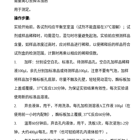
需要离心去掉浑浊后
用于测定。
操作步骤
:
实验开始前，各试剂均应平衡至室温（试剂不能直接在37℃溶解）；试
剂或样品稀释时，均需混匀，混匀时尽量避免起泡。实验前应预测样品
含量，如样品浓度过高时，应对样品进行稀释，以使稀释后的样品符合
试剂盒的检测范围，计算时再乘以相应的稀释倍数。
1. 加样：分别设空白孔、标准孔、待测样品孔。空白孔加样品稀释
液100μl，余孔分别加标准品或待测样品100μl，注意不要有气泡，加样
将样品加于酶标板孔底部，尽量不触及孔壁，轻轻晃动混匀，酶标板加
上盖或覆膜，37℃反应120分钟。为保证实验结果有效性，每次实验请
使用新的标准品溶液。
2. 弃去液体，甩干，不用洗涤。每孔加检测溶液A工作液 100μl（在
使用前一小时内配制），酶标板加上覆膜, 37℃反应60分钟。
3. 温育60分钟后，弃去孔内液体，甩干，洗板3次，每次浸泡1-2分
钟，大约400μl/每孔，甩干（也可轻拍将孔内液体拍干）。