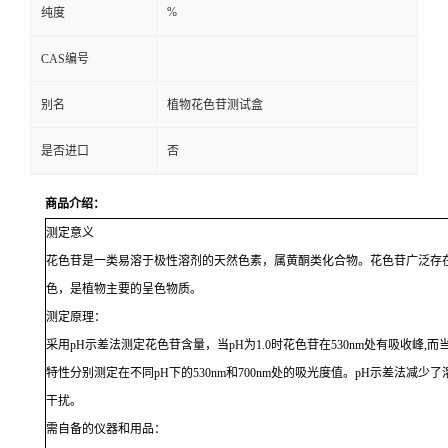
%
纯度
CAS编号
别名
植物花色苷测试盒
是否进口
否
商品介绍：
测定意义
花色苷是一类易溶于极性溶剂的天然色素，属黄酮类化合物。花色苷广泛存
色，是植物主要的呈色物质。
测定原理：
采用
pH
示差法测定花色苷含量，当
pH
为
1.0
时花色苷在
530nm
处有吸收峰
,
而
特性分别测定在不同
pH
下的
530nm
和
700nm
处的吸光度值。
pH
示差法减少了
干扰。
需自备的仪器和用品：