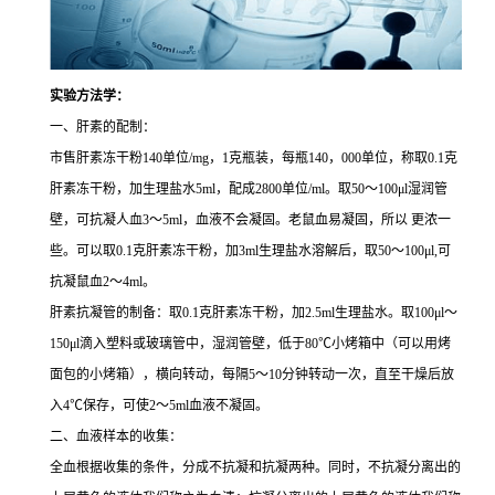
实验方法学：
一、肝素的配制：
市售肝素冻干粉140单位/mg，1克瓶装，每瓶140，000单位，称取0.1克
肝素冻干粉，加生理盐水5ml，配成2800单位/ml。取50～100μl湿润管
壁，可抗凝人血3～5ml，血液不会凝固。老鼠血易凝固，所以 更浓一
些。可以取0.1克肝素冻干粉，加3ml生理盐水溶解后，取50～100μl,可
抗凝鼠血2～4ml。
肝素抗凝管的制备：取0.1克肝素冻干粉，加2.5ml生理盐水。取100μl～
150μl滴入塑料或玻璃管中，湿润管壁，低于80℃小烤箱中（可以用烤
面包的小烤箱），横向转动，每隔5～10分钟转动一次，直至干燥后放
入4℃保存，可使2～5ml血液不凝固。
二、血液样本的收集：
全血根据收集的条件，分成不抗凝和抗凝两种。同时，不抗凝分离出的