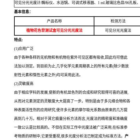
可见分光光度计
/
酶标仪、水浴锅、可调式移液器、
1 mL
玻璃比色皿
/96
孔板
基本信息：
产品名称
检测方法
植物花色苷测试盒可见分光光度法
可见分光光度法
特点
:
(1)应用广泛
由于各种各样的无机物和有机物在紫外可见区都有吸收,因此均可借此
法加以测定。到目前为止,几乎化学元素周期表上的所有元素(除少数放
射性元素和惰性元素之外)均可采用此法。
(2)灵敏度高
由于相应学科的发展,使新的有机显色剂的合成和研究取得可喜的进展,
从而对元素测定的灵敏度大大提高了一步。特别是由于多元络合物和各
种表面活性剂的应用研究,使许多元素的摩尔吸光系数由原来的几万提
高到几十万。相对于其它痕量分析方法而言,光度法的精密度和准确度
一致公认是比较高的。不但在实际工作中光度法被广泛采用,在标准参
考物质的研制中,它更受重视,很多光度分析法已制定成为标准方法。
产