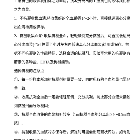
上层黄色的液体我们称之为血清；抗凝分离出的上层黄色的液体我们称
之为血浆。
1、不抗凝收集血清:将收集好的全血,静置1～2小时，直接低速离心分离
出血清待用或保存。
2、抗凝收集血浆: 收集抗凝全血，轻轻颠倒充分抗凝后，可直接低速离
心分离血浆(也可静置半小时左右再低速离心分离血浆)待用或保存。根
据不同抗凝剂的性能特征，选择合适的抗凝剂。实验室常用的抗凝剂有
肝素的各种盐、EDTA及枸橼酸钠。
选择抗凝的注意点：
①、每一份样本所加的抗凝剂的量要一致，同时所取的全血的量也要尽
量一致;
②、收集抗凝全血后一定要轻轻颠倒，充分抗凝，防止部分血液未接触
到抗凝剂而导致凝固;
③、抗凝全血收集的血浆相对较多（1ml抗凝全血能分离出0.4～0.5ml血
浆）;
④、抗凝收集的血浆冷冻保存后，解冻时可能会出现絮状浑浊，如有则