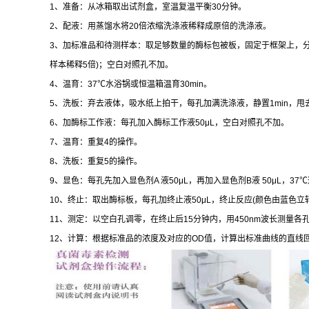
1
、准备：从冰箱取出试剂盒，室温复温平衡
30
分钟。
2
、配液：用蒸馏水将
20
倍浓缩洗涤液稀释成原倍的洗涤液。
3
、加标准品和待测样本：取足够数量的酶标包被板，固定于框架上，
样本稀释
5
倍
)
；空白对照孔不加。
4
、温育：
37
℃
水浴锅或恒温箱温育
30min
。
5
、洗板：弃去液体，吸水纸上拍干，每孔加满洗涤液，静置
1min
，甩
6
、加酶标工作液：每孔加入酶标工作液
50μL
，空白对照孔不加。
7
、温育：重复
4
的操作。
8
、洗板：重复
5
的操作。
9
、显色：每孔先加入显色剂
A
液
50μL
，再加入显色剂
B
液
50μL
，
37
℃
10
、终止：取出酶标板，每孔加终止液
50μL
，终止反应
(
颜色由蓝色立
11
、测定：以空白孔调零，在终止后
15
分钟内，用
450nm
波长测量各
12
、计算：根据标准品的浓度及对应的
OD
值，计算出标准曲线的直线