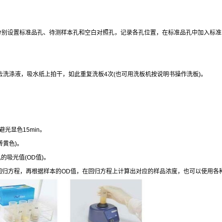
分别设置标准品孔、待测样本孔和空白对照孔，记录各孔位置，在标准品孔中加入标准
去洗涤液，吸水纸上拍干，如此重复洗板
4
次
(
也可用洗板机按说明书操作洗板
)
。
避光显色
15min
。
转黄色
)
。
孔的吸光值
(OD
值
)
。
回归方程，再根据样本的
OD
值，在回归方程上计算出对应的样品浓度，也可以使用各