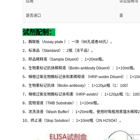
应用
详见说明书
是否进口
是
试剂配制：
1
、酶联板（
Assay plate
）：一块（
96
孔或者
48
孔）。
2
、标准品（
Standard
）：
2
瓶（冻干品）。
3
、样品稀释液（
Sample Diluent
）：
1×20ml/
瓶。
4
、生物素标记抗体稀释液（
Biotin-antibody Diluent
）：
1×10ml/
瓶。
5
、辣根过氧化物酶标记亲和素稀释液
（
HRP-avidin Diluent
）：
1×10m
6
、生物素标记抗体（
Biotin-antibody
）：
1×120μl/
瓶（
1
：
100
）
7
、辣根过氧化物酶标记亲和素（
HRP-avidin
）：
1×120μl/
瓶（
1
：
100
8
、底物溶液（
TMB Substrate
）：
1×10ml/
瓶。
9
、浓洗涤液（
Wash Buffer
）：
1×20ml/
瓶，使用时每瓶用蒸馏水稀释
2
10
、终止液（
Stop Solution
）：
1×10ml/
瓶（
2N H2SO4
）。