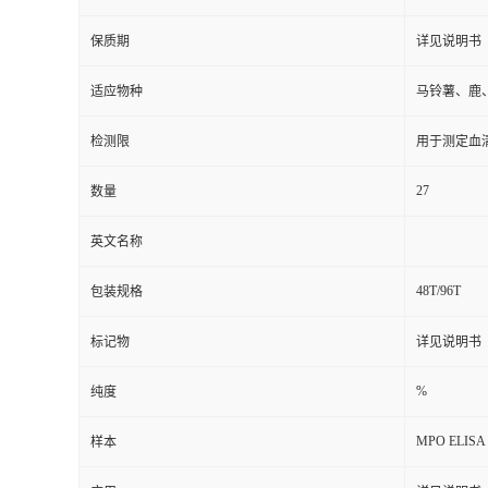
保质期
详见说明书
适应物种
马铃薯、鹿
检测限
用于测定血
27
数量
英文名称
48T/96T
包装规格
标记物
详见说明书
%
纯度
MPO ELISA 
样本