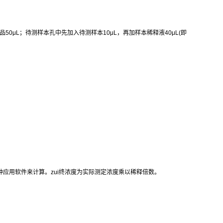
品
50μL
；待测样本孔中先加入待测样本
10μL
，再加样本稀释液
40μL(
即
种应用软件来计算。
zui
终浓度为实际测定浓度乘以稀释倍数。