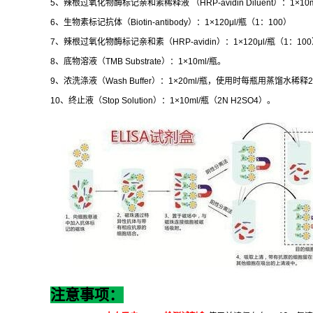
5
、辣根过氧化物酶标记亲和素稀释液
（
HRP-avidin Diluent
）：
1×10m
6
、生物素标记抗体（
Biotin-antibody
）：
1×120μl/
瓶（
1
：
100
）
7
、辣根过氧化物酶标记亲和素（
HRP-avidin
）：
1×120μl/
瓶（
1
：
100
8
、底物溶液（
TMB Substrate
）：
1×10ml/
瓶。
9
、浓洗涤液（
Wash Buffer
）：
1×20ml/
瓶，使用时每瓶用蒸馏水稀释
2
10
、终止液（
Stop Solution
）：
1×10ml/
瓶（
2N H2SO4
）。
注意事项：