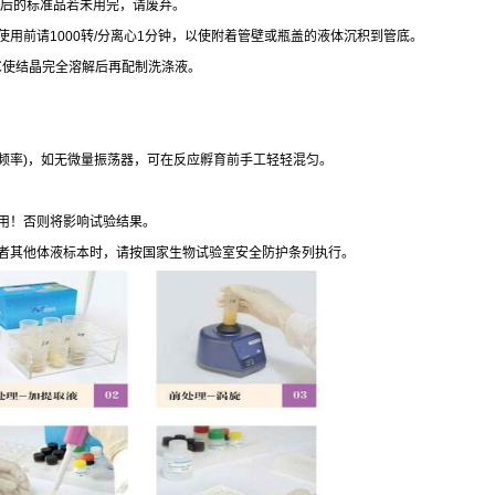
后的标准品若未用完，请废弃。
使用前请
1000
转
/
分离心
1
分钟，以使附着管壁或瓶盖的液体沉积到管底。
℃
使结晶完全溶解后再配制洗涤液。
频率
)
，如无微量振荡器，可在反应孵育前手工轻轻混匀。
用！否则将影响试验结果。
者其他体液标本时，请按国家生物试验室安全防护条列执行。