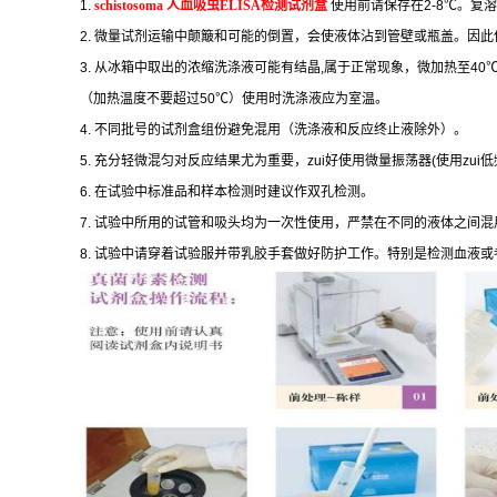
1.
schistosoma
人血吸虫
ELISA
检测试剂盒
使用前请保存在
2-8
℃
。复溶
2.
微量试剂运输中颠簸和可能的倒置，会使液体沾到管壁或瓶盖。因此
3.
从冰箱中取出的浓缩洗涤液可能有结晶
,
属于正常现象，微加热至
40
（加热温度不要超过
50
℃
）使用时洗涤液应为室温。
4.
不同批号的试剂盒组份避免混用（洗涤液和反应终止液除外）。
5.
充分轻微混匀对反应结果尤为重要，
zui
好使用微量振荡器
(
使用
zui
低
6.
在试验中标准品和样本检测时建议作双孔检测。
7.
试验中所用的试管和吸头均为一次性使用，严禁在不同的液体之间混
8.
试验中请穿着试验服并带乳胶手套做好防护工作。特别是检测血液或