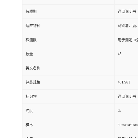
保质期
详见说明书
适应物种
马铃薯、鹿
检测限
用于测定血
45
数量
英文名称
48T/96T
包装规格
标记物
详见说明书
%
纯度
humanschist
样本