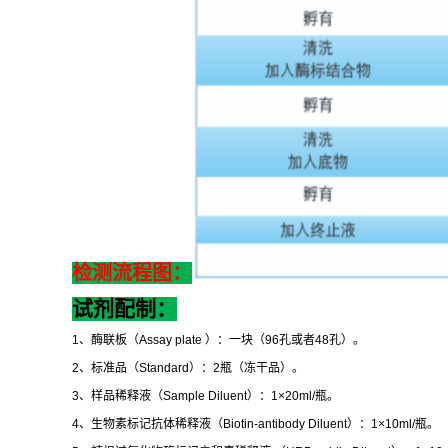
检测流程图：
试剂配制：
1
、酶联板（
Assay plate
）：一块（
96
孔或者
48
孔）。
2
、标准品（
Standard
）：
2
瓶（冻干品）。
3
、样品稀释液（
Sample Diluent
）：
1×20ml/
瓶。
4
、生物素标记抗体稀释液（
Biotin-antibody Diluent
）：
1×10ml/
瓶。