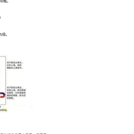
l/
瓶。
）
5
倍。