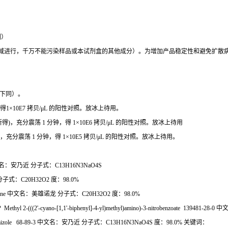
例）
域进行，千万不能污染样品或本试剂盒的其他成分）。为增加产品稳定性和避免扩散
下同）。
得
1×10E7
拷贝
/μL
的阳性对照。放冰上待用。
所得
)
，充分震荡
1
分钟，得
1×10E6
拷贝
/μL
的阳性对照。放冰上待用
，充分震荡
1
分钟，得
1×10E5
拷贝
/μL
的阳性对照。放冰上待用。
名：安乃近
分子式：
C13H16N3NaO4S
分子式：
C20H32O2
度：
98.0%
one
中文名：美雄诺龙
分子式：
C20H32O2
度：
98.0%
ethyl 2-(((2'-cyano-[1,1'-biphenyl]-4-yl)methyl)amino)-3-nitrobenzoate 139481-28-0
中
izole 68-89-3
中文名：安乃近
分子式：
C13H16N3NaO4S
度：
98.0%
关键词：