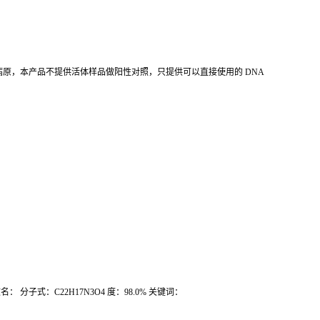
病原，本产品不提供活体样品做阳性对照，只提供可以直接使用的
DNA
文名：
分子式：
C22H17N3O4
度：
98.0%
关键词：