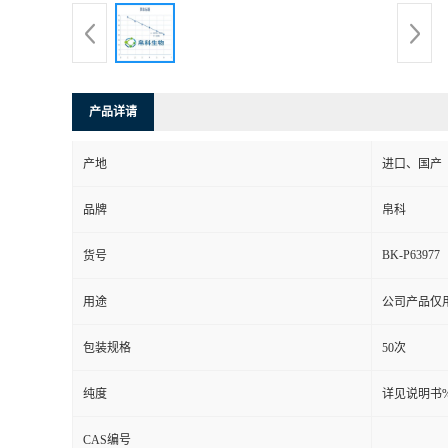
产品详请
产地
进口、国产
品牌
帛科
BK-P63977
货号
用途
公司产品仅
包装规格
50次
纯度
详见说明书
CAS编号