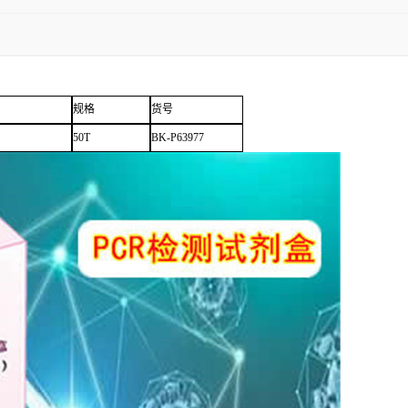
规格
货号
50T
BK-P63977