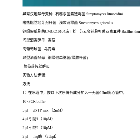
异常汉逊酵母变种 石蕊杀菌素链霉菌 Streptomyces litmocidini
嗜热脂肪地芽孢杆菌 浅灰链霉菌 Streptomyces griseolus
铜绿假单胞菌CMCC10104冻干粉 苏云金芽胞杆菌亚毒亚种 Bacillus thuringiensi
间型酒香酵母 香菇
肉葡萄球菌 岛青霉
异型酒香酵母 铜绿假单胞菌(绿脓杆菌)
葡萄芽假丝酵母
实验方法步骤：
方法
1
：在冰浴中，按以下次序将各成分加入一无菌
0.5ml
离心管中。
10×PCR buffer
5 μl dNTP mix
（
2mM
）
4 μl
引物
1
（
10pM
）
2 μl
引物
2
（
10pM
）
2 μl Taq
酶 （
2U/μl
）