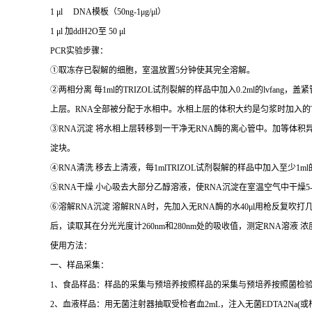
1 μl DNA
模板（
50ng-1μg/μl
）
1 μl
加
ddH2O
至
50 μl
PCR实验步骤：
①
取冻存已裂解的细胞，室温放置
5
分钟使其完全溶解。
②
两相分离 每
1ml
的
TRIZOL
试剂裂解的样品中加入
0.2ml
的
lvfang
，盖紧
上层。
RNA
全部被分配于水相中。水相上层的体积大约是匀浆时加入的
③RNA
沉淀 将水相上层转移到一干净无
RNA
酶的离心管中。加等体积
淀块。
④RNA
清洗 移去上清液，每
1mlTRIZOL
试剂裂解的样品中加入至少
1ml
⑤RNA
干燥 小心吸去大部分乙醇溶液，使
RNA
沉淀在室温空气中干燥
5
⑥
溶解
RNA
沉淀 溶解
RNA
时，先加入无
RNA
酶的水
40μl
用枪反复吹打
后，读取其在分光光度计
260nm
和
280nm
处的吸收值，测定
RNA
溶液 浓
使用方法：
一、样品采集：
1
、食品样品：样品的采集与预培养按照样品的采集与预培养按照菌检
2
、血液样品：用无菌注射器抽取受检者血
2mL
，注入无菌
EDTA2Na(
或