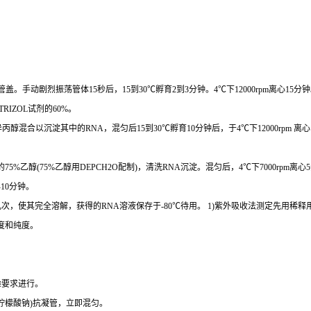
管盖。手动剧烈振荡管体
15
秒后，
15
到
30℃
孵育
2
到
3
分钟。
4℃
下
12000rpm
离心
15
分钟
TRIZOL
试剂的
60%
。
异丙醇混合以沉淀其中的
RNA
，混匀后
15
到
30℃
孵育
10
分钟后，于
4℃
下
12000rpm
离心
的
75%
乙醇
(75%
乙醇用
DEPCH2O
配制
)
，清洗
RNA
沉淀。混匀后，
4℃
下
7000rpm
离心
5
-10
分钟。
几次，使其完全溶解，获得的
RNA
溶液保存于
-80℃
待用。
1)
紫外吸收法测定先用稀释
度和纯度。
验要求进行。
柠檬酸钠
)
抗凝管，立即混匀。