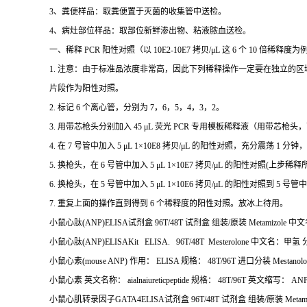
3
、粪便样品：取粪便置于灭菌的收集管中送检。
4
、病灶部位样品：取部位新鲜渗出物、粘液脓血送检。
一、稀释
PCR
阳性对照（以
10E2-10E7
拷贝
/μL
这
6
个
10
倍稀释度为
1.
注意：由于标准品浓度非常高，因此下列稀释操作一定要在独立的区
片段作为阳性对照。
2.
标记
6
个离心管，分别为
7
，
6
，
5
，
4
，
3
，
2
。
3.
用带芯枪头分别加入
45 μL
荧光
PCR
专用模板稀释液（用带芯枪头，
4.
在
7
号管中加入
5 μL 1×10E8
拷贝
/μL
的阳性对照，充分震荡
1
分钟，
5.
换枪头，在
6
号管中加入
5 μL 1×10E7
拷贝
/μL
的阳性对照
(
上步稀释
6.
换枪头，在
5
号管中加入
5 μL 1×10E6
拷贝
/μL
的阳性对照到
5
号管中
7.
重复上面的操作直到得到
6
个稀释度的阳性对照。放冰上待用。
小鼠心肽
(ANP)ELISA
试剂盒
96T/48T
试剂盒
组装
/
原装
Metamizole
中文
小鼠心肽
(ANP)ELISAKit ELISA. 96T/48T Mesterolone
中文名：甲氢
小鼠心素
(mouse ANP)
作用：
ELISA
规格：
48T/96T
进口分装
Mestanol
小鼠心素
英文名称：
aialnaiureticpeptide
规格：
48T/96T
英文缩写：
ANP M
小鼠心肌转录因子
GATA4ELISA
试剂盒
96T/48T
试剂盒
组装
/
原装
Metam