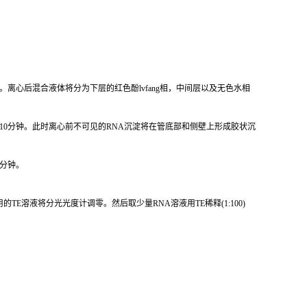
。离心后混合液体将分为下层的红色酚
lvfang
相，中间层以及无色水相
10
分钟。此时离心前不可见的
RNA
沉淀将在管底部和侧壁上形成胶状沉
分钟。
用的
TE
溶液将分光光度计调零。然后取少量
RNA
溶液用
TE
稀释
(1:100)