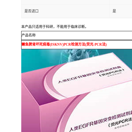
是否进口
是
本产品只适用于科研，不能用于临床诊断。
产品名称
鳜鱼脾肾坏死病毒
(ISKNV)PCR
检测方法
(
荧光
-PCR
法
)